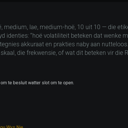
oë, medium, lae, medium-hoë, 10 uit 10 — die etike
yd identies: “hoë volatiliteit beteken dat wenke 
 tegnies akkuraat en prakties naby aan nutteloos.
 skaal, die frekwensie, of wat dit beteken vir die
 om te besluit watter slot om te open.
Jou Wys Nie