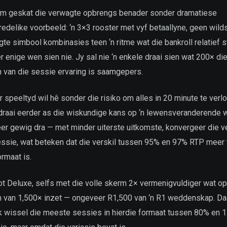
 saam geskat die verwagte opbrengs benader sonder dramatiese
edelike voorbeeld: ‘n 3×3 rooster met vyf betaallyne, geen wild
ugte simbool kombinasies teen ‘n ritme wat die bankroll relatief s
 enige wen sien nie. Jy sal nie ‘n enkele draai sien wat 200× di
n van die sessie ervaring is saamgepers.
r speeltyd wil hê sonder die risiko om alles in 20 minute te verl
n draai eerder as die wiskundige kans op ‘n lewensveranderende 
 meer gewig dra — met minder uiterste uitkomste, konvergeer die 
ssie, wat beteken dat die verskil tussen 95% en 97% RTP meer 
ormaat is.
Hot Deluxe, selfs met die volle skerm 2× vermenigvuldiger wat o
um van 1,500× inzet — ongeveer R1,500 van ‘n R1 weddenskap. Da
tyk wissel die meeste sessies in hierdie formaat tussen 80% en 