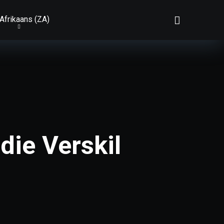
Afrikaans (ZA)
 die Verskil