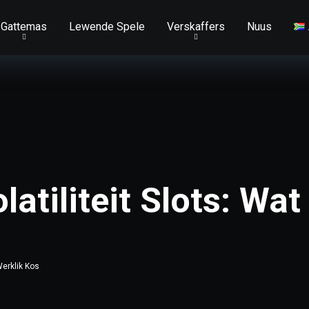
Gattemas
Lewende Spele
Verskaffers
Nuus
atiliteit Slots: Wat
Werklik Kos