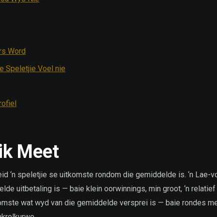
ers Word
 Speletjie Voel nie
rofiel
lik Meet
reid ‘n speletjie se uitkomste rondom die gemiddelde is. ‘n Lae-vol
e uitbetaling is — baie klein oorwinnings, min groot, ‘n relatie
tkomste wat wyd van die gemiddelde versprei is — baie rondes me
nkrolkurwe.