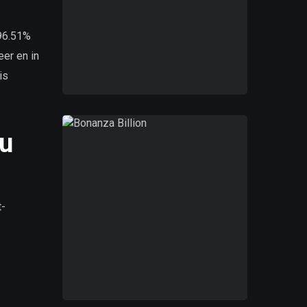
 96.51%
eer en in
is
ou
t-