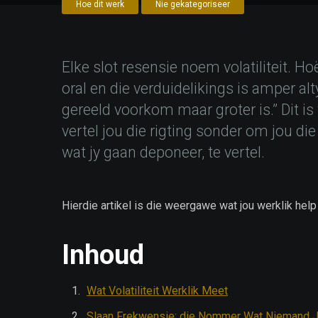
Hoe dit werk
Nie gekategoriseer
Elke slot resensie noem volatiliteit. H
oral en die verduidelikings is amper alt
gereeld voorkom maar groter is.” Dit is
vertel jou die rigting sonder om jou die
wat jy gaan deponeer, te vertel.
Hierdie artikel is die weergawe wat jou werklik help
Inhoud
Wat Volatiliteit Werklik Meet
Slaan Frekwensie: die Nommer Wat Niemand 