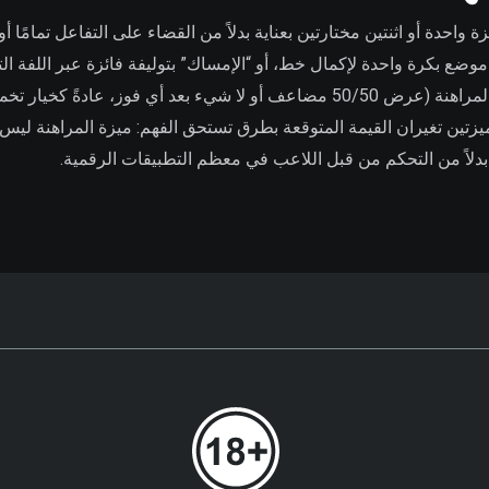
واحدة أو اثنتين مختارتين بعناية بدلاً من القضاء على التفاعل تمامًا أو
 بكرة واحدة لإكمال خط، أو “الإمساك” بتوليفة فائزة عبر اللفة التالي
البريطانية ويضيف وكالة حقيقية للاعب دون تعقيد. ميزة المراهنة (عرض 50/50 مضاعف
ين Novomatic والعديد من عناوين IGT. كلا الميزتين تغيران القيمة المتوقعة بطرق تستحق الفهم: 