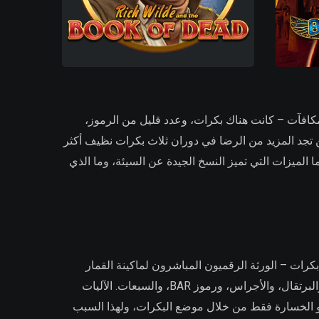
 أرضية الكازينو. قبل رموز الانتشار، قبل شبكات Megaways، قبل أزرار شراء المكافآت – كانت هناك بكرات، وعدد قليل من الرموز،
ن تجد المزيد من الرضا في دوران ثلاث بكرات نظيف أكثر
الميزات التي تميز النسخ الجيدة عن السيئة، وما الذي
رات – الورثة الرقميون المباشرون لماكينة القمار
الميكانيكية الأصلية – تستخدم عادة ثلاث بكرات، من خط إلى خمسة خطوط دفع، ومجموعة رموز مبنية حول الكرز، والليمون، والبرتقال، والأجراس، ورموز BAR، والسبعات. الآليات
ز أو الخسارة فقط من خلال موضع البكرات، ولهذا السبب