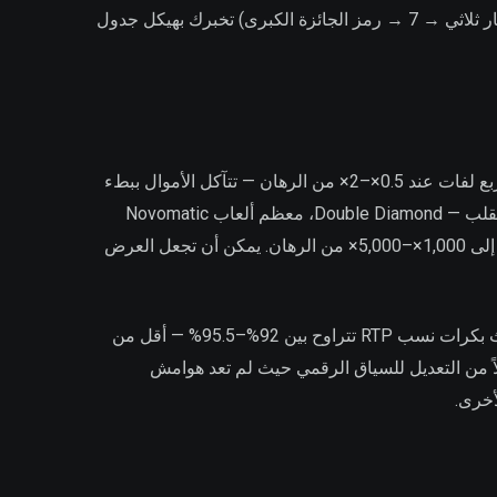
الرقم قبل الشبكات التقدمية جعل الجوائز الرئيسية أكبر بكثير. معرفة هذه التسلسل الهرمي (كرز → بار واحد → بار مزدوج → بار ثلاثي → 7 → رمز الجائزة الكبرى) تخبرك بهيكل جدول
تنقسم الألعاب الكلاسيكية إلى ملفين من التقلب. تعيد ماكينات الفاكهة منخفضة التقلب الفوز في حوالي واحدة من كل ثلاث أو أربع لفات عند 0.5×–2× من الرهان — تتآكل الأموال ببطء
وبشكل متوقع، وهذا هو السبب في أن هذا الملف يهيمن على الأماكن الأرضية حيث يهم الوقت على الجهاز. الكلاسيكيات عالية التقلب — Double Diamond، معظم ألعاب Novomatic
ذات الثلاث بكرات، أي شيء مع تقدم مستقل — تتصرف بشكل عكسي: فترات جفاف طويلة تتخللها ضربات نادرة يمكن أن تصل إلى 1,000×–5,000× من الرهان. يمكن أن تجعل العرض
RTP في الألعاب الكلاسيكية أقل معيارية من قسم ماكينات الفيديو. تحمل العديد من عناوين IGT وNovomatic القديمة ذات الثلاث بكرات نسب RTP تتراوح بين 92%–95.5% — أقل من
تحتفظ النشر عبر الإنترنت بتكوين RTP الأصلي للأماكن الأرضية بدلاً من التعديل للسياق الرقمي حيث لم تعد هوامش