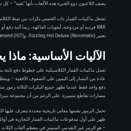
يصف اللاعبون ذوو الخبرة هذه الألعاب بأنها “نقية” – كل 
تشغل ماكينات القمار ذات الخمس بكرات من نمط الكلاسيكيا
BAR فردية أو مزدوجة، أيقونات الفاكهة، ربما آلية دفع
تعتبر Sizzling Hot Deluxe (Novomatic)، وDouble Diamond (IGT)، وسلسلة Fire Joker (Play’n GO) أمثلة – أعداد بكرات مختلفة، ولكن التزام مشترك بالبساطة.
الآليات الأساسية: ماذا 
تعمل ماكينات القمار الكلاسيكية على خطوط دفع ثابتة بدل
عادة من اليسار إلى اليمين على الصفوف الأفقية – ويتطل
مسارات تقاطع متميزة، على الرغم من أن مجموعة ميزاتها
– هو الرمز غير التقدمي المتميز في معظم ألعاب الثلاث 