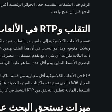
الدفع قبل أن تفتح واحدة.
التقلب وRTP في الألعاب الكلاسيكية
البصري الأبسط التباين يبدو أقل حدة مما هو عليه؛ الرياضي
التشغيل المادية تنطبق. التحقق من RTP النشط في كازينو معين قبل اللعب في لعبة كلاسيكية مهم أكثر هنا من معظم الفئات الأخرى.
ميزات تستحق البحث عن