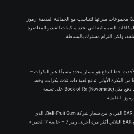
ًا مجموعات ميزاتها لتتناسب مع الجمالية القديمة: رموز
لمكافآت السينمائية التي تحدد ماكينات الفيديو المعاصرة.
الأحدث. خط الدفع هو مسار محدد مسبقًا عبر البكرات –
من البكرة الأولى. تدفع لعبة ذات ثلاث بكرات، وخط
دفع واحد فقط عندما تظهر جميع البكرات الثلاثة رموز متطابقة على الصف الأوسط. تدفع لعبة ذات خمس بكرات، وتسعة خطوط دفع مثل Book of Ra (Novomatic) على تسعة
وز التقليدية.
تحمل الرموز نفسها معاني تاريخية محددة يتعرف عليها اللاعبون الذين نشأوا على ماكينات الفاكهة المادية على الفور. يستمد رمز BAR الفردي من شعار شركة Bell-Fruit Gum، الذي
ظهر على أول مدفوعات ماكينات القمار التجارية في أوائل القرن العشرين. يدفع رمز BAR المزدوج أكثر من BAR الفردي؛ ويدفع BAR الثلاثي أكثر مرة أخرى. رمز 7 – خاصة 7 الحمراء