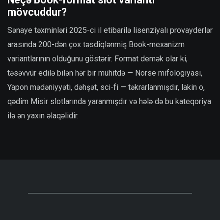
mövcuddur?
Sənaye təxminləri 2025-ci il etibarilə lisenziyalı provayderlər
arasında 200-dən çox təsdiqlənmiş Book-mexanizm
variantlarının olduğunu göstərir. Format demək olar ki,
təsəvvür edilə bilən hər bir mühitdə — Norse mifologiyası,
Yapon mədəniyyəti, dəhşət, sci-fi — təkrarlanmışdır, lakin o,
qədim Misir slotlarında yaranmışdır və hələ də bu kateqoriya
ilə ən yaxın əlaqəlidir.