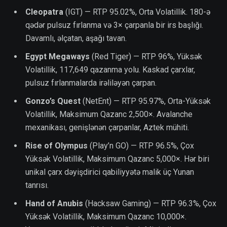
Cleopatra
(IGT) — RTP 95.02%, Orta Volatillik. 180-ə
qədər pulsuz fırlanma və 3× çarpanla bir irs başlığı.
Davamlı, əlçatan, aşağı tavan.
Egypt Megaways
(Red Tiger) — RTP 96%, Yüksək
Volatillik, 117,649 qazanma yolu. Kaskad çarxlar,
pulsuz fırlanmalarda irəliləyən çarpan.
Gonzo’s Quest
(NetEnt) — RTP 95.97%, Orta-Yüksək
Volatillik, Maksimum Qazanc 2,500×. Avalanche
mexanikası, genişlənən çarpanlar, Aztek mühiti.
Rise of Olympus
(Play’n GO) — RTP 96.5%, Çox
Yüksək Volatillik, Maksimum Qazanc 5,000×. Hər biri
unikal çarx dəyişdirici qabiliyyətə malik üç Yunan
tanrısı.
Hand of Anubis
(Hacksaw Gaming) — RTP 96.3%, Çox
Yüksək Volatillik, Maksimum Qazanc 10,000×.