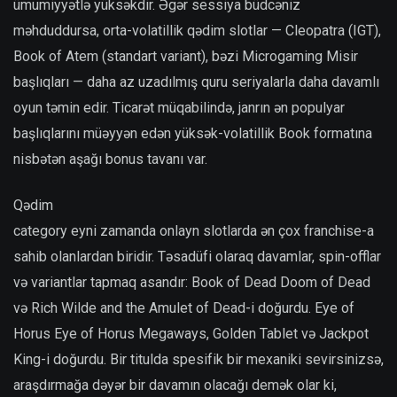
ümumiyyətlə yüksəkdir. Əgər sessiya büdcəniz
məhduddursa, orta-volatillik qədim slotlar — Cleopatra (IGT),
Book of Atem (standart variant), bəzi Microgaming Misir
başlıqları — daha az uzadılmış quru seriyalarla daha davamlı
oyun təmin edir. Ticarət müqabilində, janrın ən populyar
başlıqlarını müəyyən edən yüksək-volatillik Book formatına
nisbətən aşağı bonus tavanı var.
Qədim
category eyni zamanda onlayn slotlarda ən çox franchise-a
sahib olanlardan biridir. Təsadüfi olaraq davamlar, spin-offlar
və variantlar tapmaq asandır: Book of Dead Doom of Dead
və Rich Wilde and the Amulet of Dead-i doğurdu. Eye of
Horus Eye of Horus Megaways, Golden Tablet və Jackpot
King-i doğurdu. Bir titulda spesifik bir mexaniki sevirsinizsə,
araşdırmağa dəyər bir davamın olacağı demək olar ki,