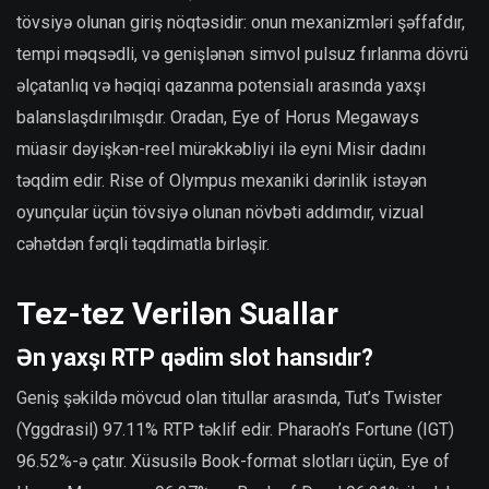
tövsiyə olunan giriş nöqtəsidir: onun mexanizmləri şəffafdır,
tempi məqsədli, və genişlənən simvol pulsuz fırlanma dövrü
əlçatanlıq və həqiqi qazanma potensialı arasında yaxşı
balanslaşdırılmışdır. Oradan, Eye of Horus Megaways
müasir dəyişkən-reel mürəkkəbliyi ilə eyni Misir dadını
təqdim edir. Rise of Olympus mexaniki dərinlik istəyən
oyunçular üçün tövsiyə olunan növbəti addımdır, vizual
cəhətdən fərqli təqdimatla birləşir.
Tez-tez Verilən Suallar
Ən yaxşı RTP qədim slot hansıdır?
Geniş şəkildə mövcud olan titullar arasında, Tut’s Twister
(Yggdrasil) 97.11% RTP təklif edir. Pharaoh’s Fortune (IGT)
96.52%-ə çatır. Xüsusilə Book-format slotları üçün, Eye of