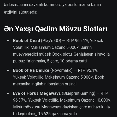
birləşməsinin davamlı kommersiya performansı təmin
etdiyini sübut edir.
Ən Yaxşı Qədim Mövzu Slotları
Book of Dead
(Play’n GO) — RTP 96.21%, Yüksək
Volatillik, Maksimum Qazanc 5,000×. Janrın
müəyyənedici müasir Book slotu. Genişlənən simvolla
pulsuz fırlanmalar, 5 çarx, 10 ödəmə xətti.
Book of Ra Deluxe
(Novomatic) — RTP 95.1%,
Yüksək Volatillik, Maksimum Qazanc 5,000×. Book
mexanika inqilabını başlatan orijinal.
Eye of Horus Megaways
(Blueprint Gaming) — RTP
96.37%, Yüksək Volatillik, Maksimum Qazanc 10,000×.
Misir mövzusu Megaways dəyişkən çarx mühərriki ilə
birləşdirilmiş, 15,625 qazanma yolu.