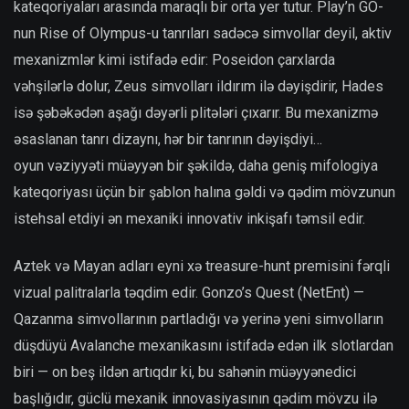
kateqoriyaları arasında maraqlı bir orta yer tutur. Play’n GO-
nun Rise of Olympus-u tanrıları sadəcə simvollar deyil, aktiv
mexanizmlər kimi istifadə edir: Poseidon çarxlarda
vəhşilərlə dolur, Zeus simvolları ildırım ilə dəyişdirir, Hades
isə şəbəkədən aşağı dəyərli plitələri çıxarır. Bu mexanizmə
əsaslanan tanrı dizaynı, hər bir tanrının dəyişdiyi…
oyun vəziyyəti müəyyən bir şəkildə, daha geniş mifologiya
kateqoriyası üçün bir şablon halına gəldi və qədim mövzunun
istehsal etdiyi ən mexaniki innovativ inkişafı təmsil edir.
Aztek və Mayan adları eyni xə treasure-hunt premisini fərqli
vizual palitralarla təqdim edir. Gonzo’s Quest (NetEnt) —
Qazanma simvollarının partladığı və yerinə yeni simvolların
düşdüyü Avalanche mexanikasını istifadə edən ilk slotlardan
biri — on beş ildən artıqdır ki, bu sahənin müəyyənedici
başlığıdır, güclü mexanik innovasiyasının qədim mövzu ilə