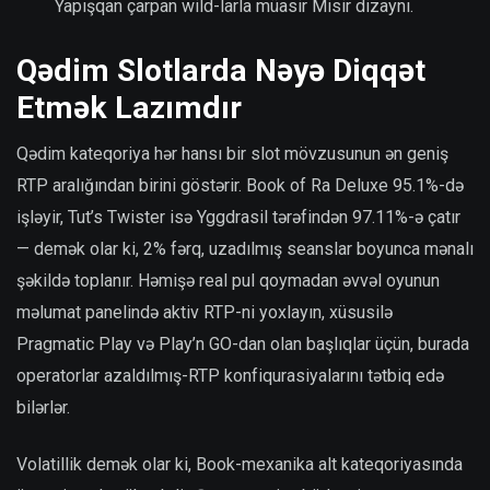
Yapışqan çarpan wild-larla müasir Misir dizaynı.
Qədim Slotlarda Nəyə Diqqət
Etmək Lazımdır
Qədim kateqoriya hər hansı bir slot mövzusunun ən geniş
RTP aralığından birini göstərir. Book of Ra Deluxe 95.1%-də
işləyir, Tut’s Twister isə Yggdrasil tərəfindən 97.11%-ə çatır
— demək olar ki, 2% fərq, uzadılmış seanslar boyunca mənalı
şəkildə toplanır. Həmişə real pul qoymadan əvvəl oyunun
məlumat panelində aktiv RTP-ni yoxlayın, xüsusilə
Pragmatic Play və Play’n GO-dan olan başlıqlar üçün, burada
operatorlar azaldılmış-RTP konfiqurasiyalarını tətbiq edə
bilərlər.
Volatillik demək olar ki, Book-mexanika alt kateqoriyasında