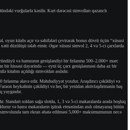
ndəki vurğularla kəsilir. Kart dərəcəsi simvolları qazanclı
l, oyun kitabı açır və səhifələri çevirərək bonus dövrü üçün “xüsusi
ətti düzülüşü tələb etmir. Əgər xüsusi simvol 2, 4 və 5-ci çarxlarda
öründüyü və hamısının genişləndiyi bir fırlanma 500–2,000× mərc
nın bir hissəsi dəyərində — eyni üç çarx genişlənməsi daha az bir
lə kitabın açıldığı simvoldan asılıdır.
 fırlanma əlavə edir. Məhdudiyyət yoxdur. Araşdırıcı çəkildiyi və
 Faraon heykəlinin çəkildiyi və heç bir yenidən aktivləşdirmənin baş
q yaygındır.
ır. Standart soldan sağa slotda, 1, 3 və 5-ci makaralarda arada boşluq
durur və hansı makaraların iştirak etməsindən asılı olmayaraq bütün
ıcı simvolunda tam ekran əhatə edilməsi 5,000× maksimumunun necə