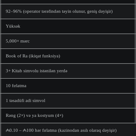
92–96% (operator tərəfindən təyin olunur, geniş dəyişir)
Yüksək
5,000× mərc
Book of Ra (ikiqat funksiya)
3+ Kitab simvolu istənilən yerdə
10 fırlatma
1 təsadüfi adi simvol
Rəng (2×) və ya kostyum (4×)
₼0.10 – ₼100 hər fırlatma (kazinodan asılı olaraq dəyişir)