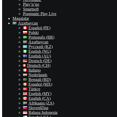
Play’n’go
Smartsoft
Pragmatic Play Live
Məqalələr
Azərbaycan
Español (PE)
Polski
Português (BR)
Azərbaycan
Русский (KZ)
English (NG)
English (AU)
Deutsch (DE)
Deutsch (CH)
Italiano
Nederlands
Bengali (BD)
Español (MX)
Türkçe
English (MY)
English (CA)
Afrikaans (ZA)
Slovenščina
Bahasa Indonesia