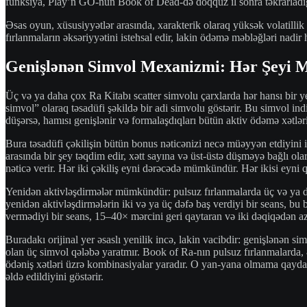
funksiya, Play’n GO-nun Book of Dead-də doqquz il sonra təkrarladığ
Əsas oyun, xüsusiyyətlər arasında, xarakterik olaraq yüksək volatillik
fırlanmaların əksəriyyətini istehsal edir, lakin ödəmə məbləğləri nadi
Genişlənən Simvol Mexanizmi: Hər Şeyi 
Üç və ya daha çox Ra Kitabı scatter simvolu çarxlarda hər hansı bir y
simvol” olaraq təsadüfi şəkildə bir adi simvolu göstərir. Bu simvol i
düşərsə, hamısı genişlənir və formalaşdıqları bütün aktiv ödəmə xətləri
Bura təsadüfi çəkilişin bütün bonus nəticənizi necə müəyyən etdiyin
arasında bir şey təqdim edir, xətt sayına və üst-üstə düşməyə bağlı ol
nəticə verir. Hər iki çəkiliş eyni dərəcədə mümkündür. Hər ikisi eyni qa
Yenidən aktivləşdirmələr mümkündür: pulsuz fırlanmalarda üç və ya da
yenidən aktivləşdirmələrin iki və ya üç dəfə baş verdiyi bir seans, bu
vermədiyi bir seans, 15–40× mərcini geri qaytaran və iki dəqiqədən az 
Buradakı orijinal yer əsaslı yenilik incə, lakin vacibdir: genişlənən 
olan üç simvol qələbə yaratmır. Book of Ra-nın pulsuz fırlanmalarda,
ödəniş xətləri üzrə kombinasiyalar yaradır. O yan-yana olmama qayd
əldə edildiyini göstərir.