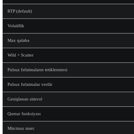
RTP (default)
Volatillik
Max qələbə
Wild + Scatter
Pulsuz fırlatmaların tetiklenmesi
Pulsuz fırlatmalar verilir
Genişlənən simvol
Qumar funksiyası
Min/max mərc