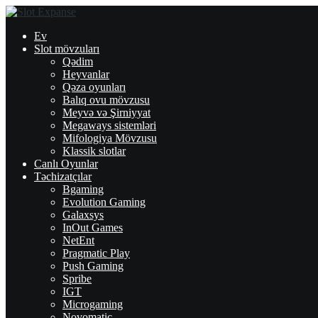
Ev
Slot mövzuları
Qədim
Heyvanlar
Qəza oyunları
Balıq ovu mövzusu
Meyvə və Şirniyyat
Megaways sistemləri
Mifologiya Mövzusu
Klassik slotlar
Canlı Oyunlar
Təchizatçılar
Bgaming
Evolution Gaming
Galaxsys
InOut Games
NetEnt
Pragmatic Play
Push Gaming
Spribe
IGT
Microgaming
Novomatic