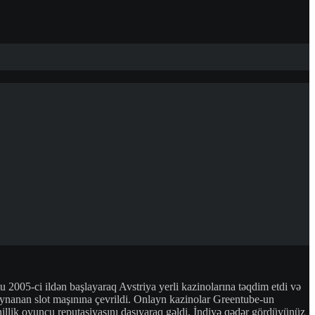
 2005-ci ildən başlayaraq Avstriya yerli kazinolarına təqdim etdi və
 oynanan slot maşınına çevrildi. Onlayn kazinolar Greentube-un
nillik oyunçu reputasiyasını daşıyaraq gəldi. İndiyə qədər gördüyünüz