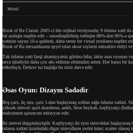
Mobil
Book of Ra Classic 2005-ci ilin orijinal versiyasıdır, 9 ödəmə xətti 
bir aralıqla təqdim edir – sənədləşdirilmiş tətbiqlər 88%-dən 96%-ə 
xəttinin sayını 10-a qaldırdı, daha təmiz bir vizual yeniləmə təqdim e
Book of Ra mexanikasını qeyd edən əksər rəylərin müzakirə etdiyi ver
Tək ödəmə xətti fərqi əhəmiyyətsiz görünə bilər, lakin əsas oyunun vu
necə işlədiyini daha çox əks etdirmə ehtimalını artırır. Hər hansı bir
etiketləyir, Deluxe isə başlığa bu sözü əlavə edir.
Əsas Oyun: Dizaynı Sadədir
Beş çarx, üç sıra, çarx 1-dən başlayaraq soldan sağa ödəmə xətləri. Si
yüksək simvol: qızıl skarabeus, ankh, firon heykəli, kəşfiyyatçı (İ
maksimum qazancını müəyyən edir.
İki simvol diqqətəlayiqdir. Kəşfiyyatçı iki eyni simvoldan başlayaraq ö
ödəmə xətləri üzərindəki digər simvolların yerini tutur; scatter olaraq