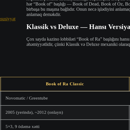
hər “Book of” başlığı — Book of Dead, Book of Oz, Bo
birbaşa bu maşına bağlıdır. Onun necə işlədiyini anlamaq,
anlamaq deməkdir.
susiyyət
Klassik vs Deluxe — Hansı Versiy
Çox sayda kazino lobbiləri “Book of Ra” başlığını hansı v
əhəmiyyətlidir, çünki Klassik və Deluxe mexaniki olaraq f
Book of Ra Classic
Novomatic / Greentube
2005 (yerində), ~2012 (onlayn)
5×3, 9 ödəmə xətti