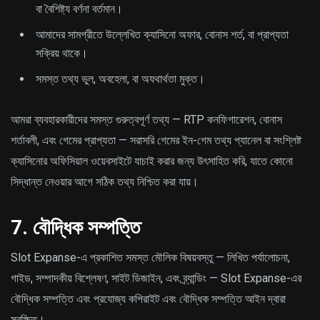
বা বৈশিষ্ট্য বর্ণনা বর্তমান।
আমাদের সামগ্রীতে উল্লেখিত ক্যাসিনো অফার, বোনাস শর্ত, বা প্রাপ্যতা
সক্রিয় থাকে।
সমস্ত তথ্য ভুল, অবহেলা, বা অযথার্থতা মুক্ত।
আমরা ব্যবহারকারীদের সমস্ত গুরুত্বপূর্ণ তথ্য — RTP কনফিগারেশন, বোনাস
শর্তাবলী, এবং গেমের প্রাপ্যতা — সরাসরি গেমের ইন-গেম তথ্য প্যানেল বা সংশ্লিষ্ট
ক্যাসিনোর অফিসিয়াল ওয়েবসাইটে যাচাই করার জন্য উৎসাহিত করি, যাতে কোনো
সিদ্ধান্ত নেওয়ার আগে সঠিক তথ্য নিশ্চিত করা যায়।
7. বৌদ্ধিক সম্পত্তি
Slot Expanse-এ প্রকাশিত সমস্ত মৌলিক বিষয়বস্তু — লিখিত পর্যালোচনা,
গাইড, সম্পাদকীয় বিশ্লেষণ, সাইট ডিজাইন, এবং ব্র্যান্ডিং — Slot Expanse-এর
বৌদ্ধিক সম্পত্তি এবং প্রযোজ্য কপিরাইট এবং বৌদ্ধিক সম্পত্তি আইন দ্বারা
সুরক্ষিত।