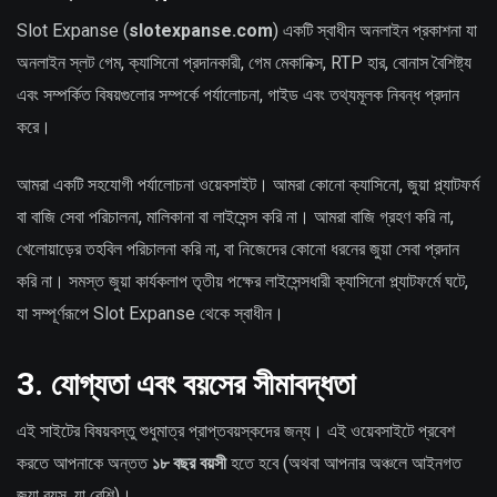
Slot Expanse (
slotexpanse.com
) একটি স্বাধীন অনলাইন প্রকাশনা যা
অনলাইন স্লট গেম, ক্যাসিনো প্রদানকারী, গেম মেকানিক্স, RTP হার, বোনাস বৈশিষ্ট্য
এবং সম্পর্কিত বিষয়গুলোর সম্পর্কে পর্যালোচনা, গাইড এবং তথ্যমূলক নিবন্ধ প্রদান
করে।
আমরা একটি সহযোগী পর্যালোচনা ওয়েবসাইট। আমরা কোনো ক্যাসিনো, জুয়া প্ল্যাটফর্ম
বা বাজি সেবা পরিচালনা, মালিকানা বা লাইসেন্স করি না। আমরা বাজি গ্রহণ করি না,
খেলোয়াড়ের তহবিল পরিচালনা করি না, বা নিজেদের কোনো ধরনের জুয়া সেবা প্রদান
করি না। সমস্ত জুয়া কার্যকলাপ তৃতীয় পক্ষের লাইসেন্সধারী ক্যাসিনো প্ল্যাটফর্মে ঘটে,
যা সম্পূর্ণরূপে Slot Expanse থেকে স্বাধীন।
3. যোগ্যতা এবং বয়সের সীমাবদ্ধতা
এই সাইটের বিষয়বস্তু শুধুমাত্র প্রাপ্তবয়স্কদের জন্য। এই ওয়েবসাইটে প্রবেশ
করতে আপনাকে অন্তত
১৮ বছর বয়সী
হতে হবে (অথবা আপনার অঞ্চলে আইনগত
জুয়া বয়স, যা বেশি)।