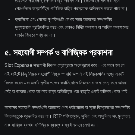
তথ্যগত পর্যবেক্ষণ, পেশাদার জুয়া পরামর্শ নয়। কোনও কৌশল ক্যাসিনো
গেমগুলিতে অন্তর্নিহিত গাণিতিক বাড়ির প্রান্তকে অতিক্রম করতে পারে না।
ক্যাসিনো এবং গেমের সুপারিশগুলি লেখার সময় আমাদের সম্পাদকীয়
মূল্যায়নকে প্রতিফলিত করে এবং কোনও নির্দিষ্ট ফলাফল বা আর্থিক ফলাফলের
সমর্থন হিসাবে গণ্য হয় না।
৫. সহযোগী সম্পর্ক ও বাণিজ্যিক প্রকাশনা
Slot Expanse সহযোগী বিপণন প্রোগ্রামে অংশগ্রহণ করে। এর মানে হল যে
এই সাইটে কিছু লিঙ্ক সহযোগী লিঙ্ক — যদি আপনি এই লিঙ্কগুলির মধ্যে একটি
ক্লিক করেন এবং একটি তৃতীয় পক্ষের ক্যাসিনোতে নিবন্ধন বা জমা দেন, তবে আমরা
সেই অপারেটর থেকে আপনার জন্য অতিরিক্ত খরচ ছাড়াই একটি কমিশন পেতে পারি।
আমাদের সহযোগী সম্পর্কগুলি আমাদের গেম পর্যালোচনা বা স্লট বিশ্লেষণের সম্পাদকীয়
বিষয়বস্তুকে প্রভাবিত করে না। RTP পরিসংখ্যান, সুবিধা এবং অসুবিধার সৎ মূল্যায়ন,
এবং যান্ত্রিক ব্যাখ্যা বাণিজ্যিক ব্যবস্থার স্বাধীনভাবে লেখা হয়।