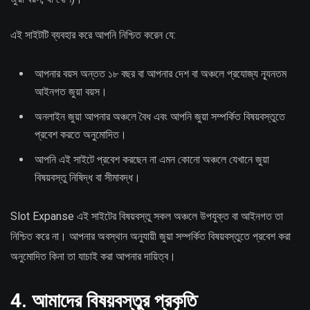
এই সাইটটি ব্যবহার করে আপনি নিশ্চিত করেন যে:
আপনার বয়স অন্তত ১৮ বছর বা আপনার দেশ বা অঞ্চলে প্রযোজ্য ন্যূনতম
আইনগত জুয়া বয়স।
অনলাইন জুয়া আপনার অঞ্চলে বৈধ এবং আপনি জুয়া সম্পর্কিত বিষয়বস্তুতে
প্রবেশ করতে অনুমোদিত।
আপনি এই সাইটে প্রবেশ করছেন না এমন কোনো অঞ্চলে যেখানে জুয়া
বিষয়বস্তু নিষিদ্ধ বা সীমাবদ্ধ।
Slot Expanse এই সাইটের বিষয়বস্তু সকল অঞ্চলে উপযুক্ত বা আইনগত তা
নিশ্চিত করে না। আপনার অবস্থান অনুযায়ী জুয়া সম্পর্কিত বিষয়বস্তুতে প্রবেশ করা
অনুমোদিত কিনা তা যাচাই করা আপনার দায়িত্ব।
4. আমাদের বিষয়বস্তুর প্রকৃতি