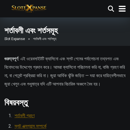
শর্তাবলী এবং শর্তসমূহ
Slot Expanse
»
শর্তাবলী এবং শর্তসমূহ
গুরুত্বপূর্ণ:
এই ওয়েবসাইটটি ক্যাসিনো এবং স্লট গেমের পর্যালোচনা তথ্যগত এবং
বিনোদনের উদ্দেশ্যে প্রদান করে। আমরা ক্যাসিনো পরিচালনা করি না, বাজি গ্রহণ করি
না, বা পেমেন্ট প্রক্রিয়া করি না। জুয়া আর্থিক ঝুঁকি জড়িত — দয়া করে দায়িত্বশীলভাবে
জুয়া খেলুন এবং শুধুমাত্র যদি এটি আপনার বিচারিক অঞ্চলে বৈধ হয়।
বিষয়বস্তু
শর্তাবলী গ্রহণ
স্লট এক্সপ্যান্স সম্পর্কে