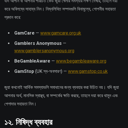
যদি আপনি বা আপনার পরিচিত কেউ জুয়া খেলার সমস্যার লক্ষণ দেখায়, তাহলে দয়া
করে অবিলম্বে সাহায্য নিন। নিম্নলিখিত সম্পদগুলি বিনামূল্যে, গোপনীয় সহায়তা
প্রদান করে:
GamCare
—
www.gamcare.org.uk
Gamblers Anonymous
—
www.gamblersanonymous.org
BeGambleAware
—
www.begambleaware.org
GamStop
(UK স্ব-অবসারণ) —
www.gamstop.co.uk
জুয়া কখনোই আর্থিক সমস্যাগুলি সমাধানের জন্য ব্যবহার করা উচিত নয়। যদি জুয়া
আপনার অর্থ, মানসিক স্বাস্থ্য, বা সম্পর্কের ক্ষতি করছে, তাহলে দয়া করে থামুন এবং
পেশাদার সহায়তা নিন।
১২. নিষিদ্ধ ব্যবহার