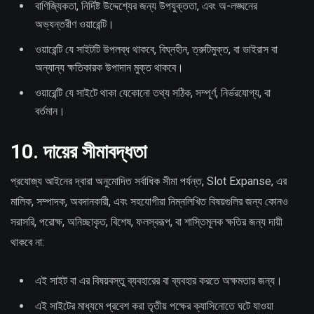
বাণিজ্যিকতা, নির্দিষ্ট উদ্দেশ্যের জন্য উপযুক্ততা, এবং অ-লঙ্ঘনের
অভ্যন্তরীণ ওয়ারেন্টি।
ওয়ারেন্টি যে সাইটটি উপলব্ধ থাকবে, বিঘ্নহীন, ত্রুটিমুক্ত, বা ভাইরাস বা
অন্যান্য ক্ষতিকারক উপাদান মুক্ত থাকবে।
ওয়ারেন্টি যে সাইটে থাকা যেকোনো তথ্য সঠিক, সম্পূর্ণ, নির্ভরযোগ্য, বা
বর্তমান।
10. দায়ের সীমাবদ্ধতা
প্রযোজ্য আইনের দ্বারা অনুমোদিত সর্বাধিক সীমা পর্যন্ত, Slot Expanse, এর
মালিক, সম্পাদক, অবদানকারী, এবং সহযোগীরা নিম্নলিখিত বিষয়গুলির জন্য কোনও
সরাসরি, পরোক্ষ, অনিচ্ছাকৃত, বিশেষ, ফলস্বরূপ, বা শাস্তিমূলক ক্ষতির জন্য দায়ী
থাকবে না:
এই সাইট বা এর বিষয়বস্তু ব্যবহারের বা ব্যবহার করতে অক্ষমতার জন্য।
এই সাইটের মাধ্যমে প্রবেশ করা তৃতীয় পক্ষের ক্যাসিনোতে ঘটে যাওয়া