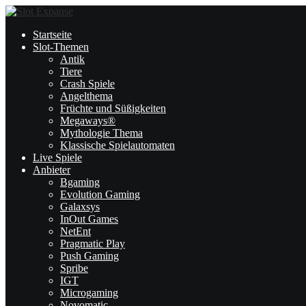
Startseite
Slot-Themen
Antik
Tiere
Crash Spiele
Angelthema
Früchte und Süßigkeiten
Megaways®
Mythologie Thema
Klassische Spielautomaten
Live Spiele
Anbieter
Bgaming
Evolution Gaming
Galaxsys
InOut Games
NetEnt
Pragmatic Play
Push Gaming
Spribe
IGT
Microgaming
Novomatic