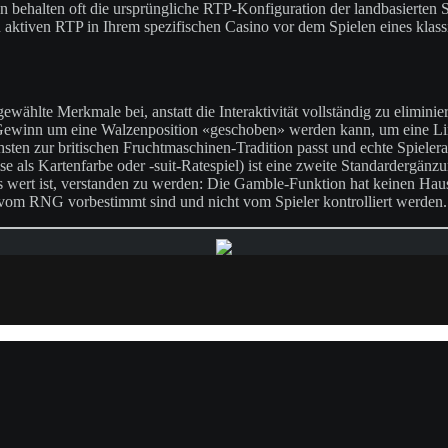
halten oft die ursprüngliche RTP-Konfiguration der landbasierten Spie
en aktiven RTP in Ihrem spezifischen Casino vor dem Spielen eines klass
ewählte Merkmale bei, anstatt die Interaktivität vollständig zu eliminie
Gewinn um eine Walzenposition «geschoben» werden kann, um eine Lin
hsten zur britischen Fruchtmaschinen-Tradition passt und echte Spiel
ls Kartenfarbe oder -suit-Ratespiel) ist eine zweite Standardergänzun
 wert ist, verstanden zu werden: Die Gamble-Funktion hat keinen Hausv
vom RNG vorbestimmt sind und nicht vom Spieler kontrolliert werden.