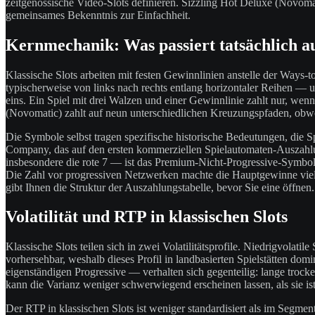
zeitgenössische Video-Slots definieren. Sizzling Hot Deluxe (Novom
gemeinsames Bekenntnis zur Einfachheit.
Kernmechanik: Was passiert tatsächlich a
Klassische Slots arbeiten mit festen Gewinnlinien anstelle der Ways
typischerweise von links nach rechts entlang horizontaler Reihen —
eins. Ein Spiel mit drei Walzen und einer Gewinnlinie zahlt nur, we
(Novomatic) zahlt auf neun unterschiedlichen Kreuzungspfaden, obwohl 
Die Symbole selbst tragen spezifische historische Bedeutungen, die
Company, das auf den ersten kommerziellen Spielautomaten-Auszahl
insbesondere die rote 7 — ist das Premium-Nicht-Progressive-Symbol i
Die Zahl vor progressiven Netzwerken machte die Hauptgewinne vi
gibt Ihnen die Struktur der Auszahlungstabelle, bevor Sie eine öffnen.
Volatilität und RTP in klassischen Slots
Klassische Slots teilen sich in zwei Volatilitätsprofile. Niedrigvola
vorhersehbar, weshalb dieses Profil in landbasierten Spielstätten do
eigenständigen Progressive — verhalten sich gegenteilig: lange trock
kann die Varianz weniger schwerwiegend erscheinen lassen, als sie ist
Der RTP in klassischen Slots ist weniger standardisiert als im Seg