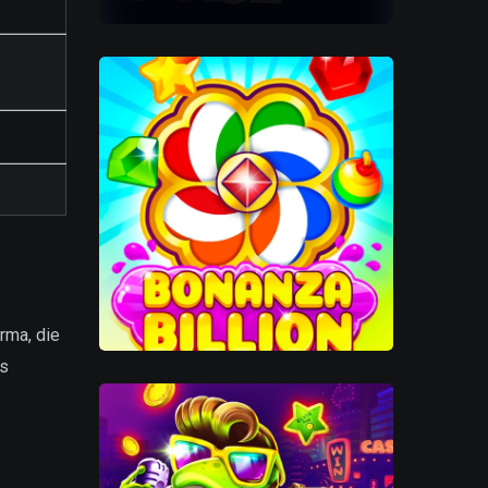
rma, die
as