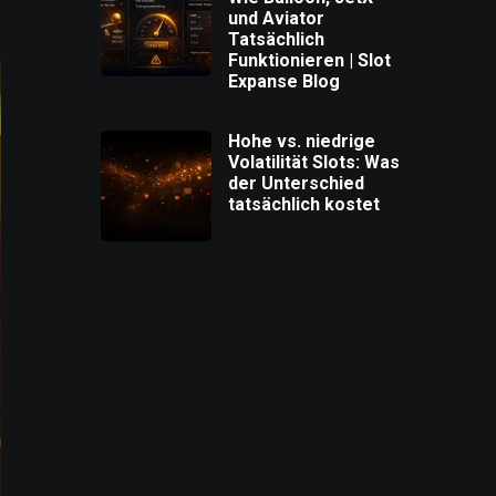
und Aviator
Tatsächlich
Funktionieren | Slot
Expanse Blog
Hohe vs. niedrige
Volatilität Slots: Was
der Unterschied
tatsächlich kostet