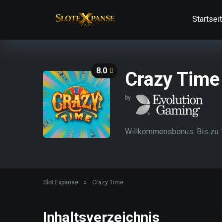
Startsei
8.0
Crazy Time
by
Willkommensbonus: Bis zu 1
Slot Expanse
»
Crazy Time
Inhaltsverzeichnis