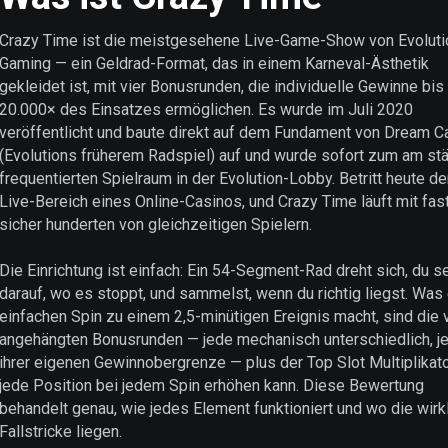
Crazy Time ist die meistgesehene Live-Game-Show von Evoluti
Gaming — ein Geldrad-Format, das in einem Karneval-Ästhetik
gekleidet ist, mit vier Bonusrunden, die individuelle Gewinne bis
20.000× des Einsatzes ermöglichen. Es wurde im Juli 2020
veröffentlicht und baute direkt auf dem Fundament von Dream C
(Evolutions früherem Radspiel) auf und wurde sofort zum am st
frequentierten Spielraum in der Evolution-Lobby. Betritt heute d
Live-Bereich eines Online-Casinos, und Crazy Time läuft mit fas
sicher hunderten von gleichzeitigen Spielern.
Die Einrichtung ist einfach: Ein 54-Segment-Rad dreht sich, du s
darauf, wo es stoppt, und sammelst, wenn du richtig liegst. Was
einfachen Spin zu einem 2,5-minütigen Ereignis macht, sind die v
angehängten Bonusrunden — jede mechanisch unterschiedlich, j
ihrer eigenen Gewinnobergrenze — plus der Top Slot Multiplikato
jede Position bei jedem Spin erhöhen kann. Diese Bewertung
behandelt genau, wie jedes Element funktioniert und wo die wirk
Fallstricke liegen.