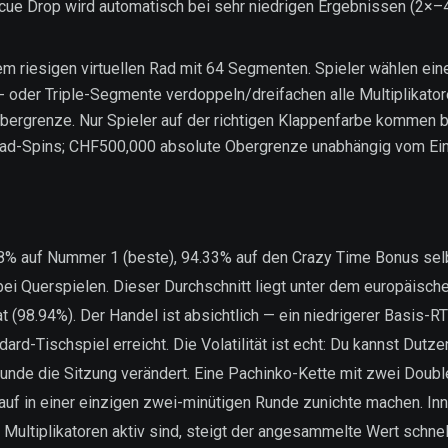
scue Drop wird automatisch bei sehr niedrigen Ergebnissen (2×–
nem riesigen virtuellen Rad mit 64 Segmenten. Spieler wählen ein
le- oder Triple-Segmente verdoppeln/dreifachen alle Multiplikato
Obergrenze. Nur Spieler auf der richtigen Klappenfarbe kommen b
trad-Spins; CHF500,000 absolute Obergrenze unabhängig vom Ein
.08% auf Nummer 1 (beste), 94.33% auf den Crazy Time Bonus sel
bei Querspielen. Dieser Durchschnitt liegt unter dem europäisch
 (98.94%). Der Handel ist absichtlich — ein niedrigerer Basis-R
dard-Tischspiel erreicht. Die Volatilität ist echt: Du kannst Dutz
nde die Sitzung verändert. Eine Pachinko-Kette mit zwei Doubl
f in einer einzigen zwei-minütigen Runde zunichte machen. Inn
Multiplikatoren aktiv sind, steigt der angesammelte Wert schnell