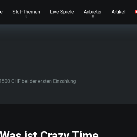
te
Slot-Themen
Live Spiele
Anbieter
Artikel
500 CHF bei der ersten Einzahlung
Was ist Crazy Time