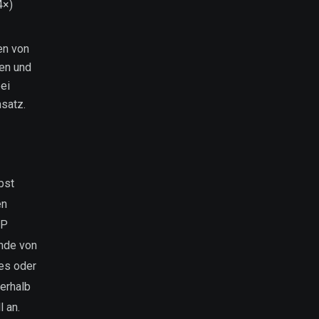
4×)
en von
ren und
ei
satz.
bst
en
TP
ende von
es oder
erhalb
 an.