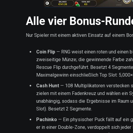
Alle vier Bonus-Rund
Nur Spieler mit einem aktiven Einsatz auf einem B
Coin Flip
— RNG weist einen roten und einen bla
zweiseitige Münze; die gewinnende Farbe zahlt.
Rescue Flip durchgeführt. Besetzt 4 Segmente
Maximalgewinn einschließlich Top Slot: 5,000×
Cash Hunt
— 108 Multiplikatoren verstecken s
zielen mit einem Fadenkreuz und wählen ein Sy
unabhängig, sodass die Ergebnisse im Raum un
Slot). Besetzt 2 Segmente.
Pachinko
— Ein physischer Puck fällt auf ein 
er in einer Double-Zone, verdoppelt sich jeder 