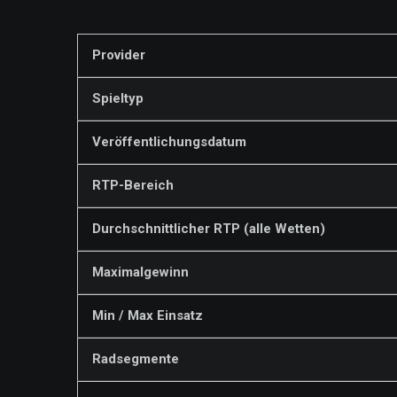
Provider
Spieltyp
Veröffentlichungsdatum
RTP-Bereich
Durchschnittlicher RTP (alle Wetten)
Maximalgewinn
Min / Max Einsatz
Radsegmente