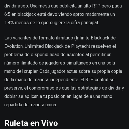
dividir ases. Una mesa que publicita un alto RTP pero paga
6:5 en blackjack está devolviendo aproximadamente un
1.4% menos de lo que sugiere la cifra principal.
Las variantes de formato ilimitado (Infinite Blackjack de
Evolution, Unlimited Blackjack de Playtech) resuelven el
problema de disponibilidad de asientos al permitir un
número ilimitado de jugadores simultáneos en una sola
mano del crupier. Cada jugador actúa sobre su propia copia
de la mano de manera independiente. El RTP central se
preserva; el compromiso es que las estrategias de dividir y
doblar se aplican a tu posición en lugar de a una mano
repartida de manera única.
Ruleta en Vivo