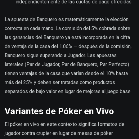
independientemente de las cuotas de pago ofrecidas
La apuesta de Banquero es matemáticamente la elección
correcta en cada mano. La comisión del 5% cobrada sobre
las ganancias del Banquero ya está incorporada en la cifra
de ventaja de la casa del 1.06% — después de la comisión,
Banquero sigue superando a Jugador. Las apuestas
laterales (Par de Jugador, Par de Banquero, Par Perfecto)
tienen ventajas de la casa que varían desde el 10% hasta
más del 25% y deben ser tratadas como productos
separados de bajo valor en lugar de mejoras al juego base.
Variantes de Póker en Vivo
El póker en vivo en este contexto significa formatos de
jugador contra crupier en lugar de mesas de póker