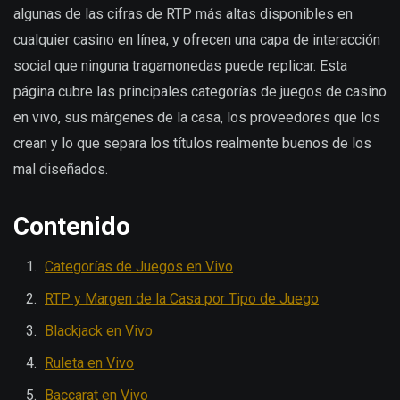
algunas de las cifras de RTP más altas disponibles en
cualquier casino en línea, y ofrecen una capa de interacción
social que ninguna tragamonedas puede replicar. Esta
página cubre las principales categorías de juegos de casino
en vivo, sus márgenes de la casa, los proveedores que los
crean y lo que separa los títulos realmente buenos de los
mal diseñados.
Contenido
Categorías de Juegos en Vivo
RTP y Margen de la Casa por Tipo de Juego
Blackjack en Vivo
Ruleta en Vivo
Baccarat en Vivo