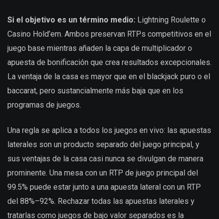
Si el objetivo es un término medio:
Lightning Roulette o
Casino Hold’em. Ambos preservan RTPs competitivos en el
juego base mientras añaden la capa de multiplicador o
apuesta de bonificación que crea resultados excepcionales.
La ventaja de la casa es mayor que en el blackjack puro o el
baccarat, pero sustancialmente más baja que en los
programas de juegos.
Una regla se aplica a todos los juegos en vivo: las apuestas
laterales son un producto separado del juego principal, y
sus ventajas de la casa casi nunca se divulgan de manera
prominente. Una mesa con un RTP de juego principal del
99.5% puede estar junto a una apuesta lateral con un RTP
del 88%–92%. Rechazar todas las apuestas laterales y
tratarlas como juegos de bajo valor separados es la