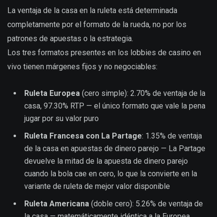
La ventaja de la casa en la ruleta está determinada
completamente por el formato de la rueda, no por los
patrones de apuestas o la estrategia.
Los tres formatos presentes en los lobbies de casino en
vivo tienen márgenes fijos y no negociables:
Ruleta Europea
(cero simple): 2.70% de ventaja de la
casa, 97.30% RTP — el único formato que vale la pena
jugar por su valor puro
Ruleta Francesa con La Partage
: 1.35% de ventaja
de la casa en apuestas de dinero parejo — La Partage
devuelve la mitad de la apuesta de dinero parejo
cuando la bola cae en cero, lo que la convierte en la
variante de ruleta de mejor valor disponible
Ruleta Americana
(doble cero): 5.26% de ventaja de
la casa — matemáticamente idéntica a la Europea,