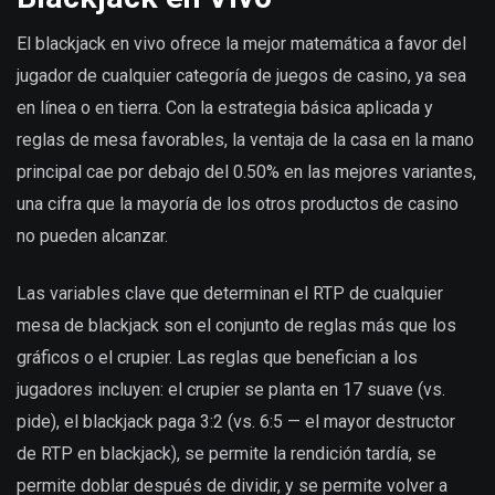
El blackjack en vivo ofrece la mejor matemática a favor del
jugador de cualquier categoría de juegos de casino, ya sea
en línea o en tierra. Con la estrategia básica aplicada y
reglas de mesa favorables, la ventaja de la casa en la mano
principal cae por debajo del 0.50% en las mejores variantes,
una cifra que la mayoría de los otros productos de casino
no pueden alcanzar.
Las variables clave que determinan el RTP de cualquier
mesa de blackjack son el conjunto de reglas más que los
gráficos o el crupier. Las reglas que benefician a los
jugadores incluyen: el crupier se planta en 17 suave (vs.
pide), el blackjack paga 3:2 (vs. 6:5 — el mayor destructor
de RTP en blackjack), se permite la rendición tardía, se
permite doblar después de dividir, y se permite volver a