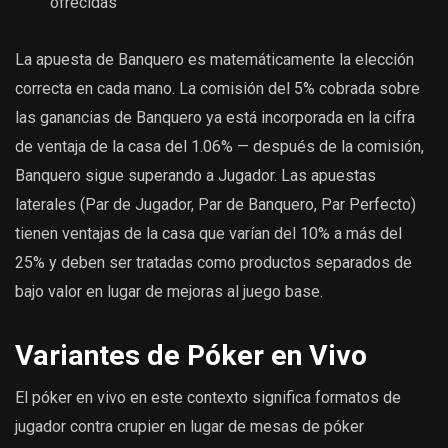
ofrecidas
La apuesta de Banquero es matemáticamente la elección
correcta en cada mano. La comisión del 5% cobrada sobre
las ganancias de Banquero ya está incorporada en la cifra
de ventaja de la casa del 1.06% — después de la comisión,
Banquero sigue superando a Jugador. Las apuestas
laterales (Par de Jugador, Par de Banquero, Par Perfecto)
tienen ventajas de la casa que varían del 10% a más del
25% y deben ser tratadas como productos separados de
bajo valor en lugar de mejoras al juego base.
Variantes de Póker en Vivo
El póker en vivo en este contexto significa formatos de
jugador contra crupier en lugar de mesas de póker