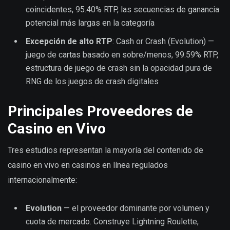
coincidentes, 95.40% RTP, las secuencias de ganancia
potencial más largas en la categoría
Excepción de alto RTP
: Cash or Crash (Evolution) —
juego de cartas basado en sobre/menos, 99.59% RTP,
estructura de juego de crash sin la opacidad pura de
RNG de los juegos de crash digitales
Principales Proveedores de
Casino en Vivo
Tres estudios representan la mayoría del contenido de
casino en vivo en casinos en línea regulados
internacionalmente:
Evolution
— el proveedor dominante por volumen y
cuota de mercado. Construye Lightning Roulette,