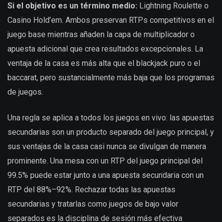
Si el objetivo es un término medio:
Lightning Roulette o
Casino Hold’em. Ambos preservan RTPs competitivos en el
juego base mientras añaden la capa de multiplicador o
apuesta adicional que crea resultados excepcionales. La
ventaja de la casa es más alta que el blackjack puro o el
baccarat, pero sustancialmente más baja que los programas
de juegos.
Una regla se aplica a todos los juegos en vivo: las apuestas
secundarias son un producto separado del juego principal, y
sus ventajas de la casa casi nunca se divulgan de manera
prominente. Una mesa con un RTP del juego principal del
99.5% puede estar junto a una apuesta secundaria con un
RTP del 88%–92%. Rechazar todas las apuestas
secundarias y tratarlas como juegos de bajo valor
separados es la disciplina de sesión más efectiva