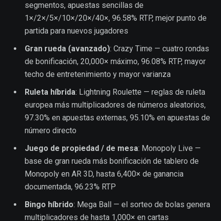
segmentos, apuestas sencillas de
1×/2×/5×/10×/20×/40×, 96.58% RTP, mejor punto de
partida para nuevos jugadores
Gran rueda (avanzado)
: Crazy Time — cuatro rondas
de bonificación, 20,000× máximo, 96.08% RTP, mayor
techo de entretenimiento y mayor varianza
Ruleta híbrida
: Lightning Roulette — reglas de ruleta
europea más multiplicadores de números aleatorios,
97.30% en apuestas externas, 95.10% en apuestas de
número directo
Juego de propiedad / de mesa
: Monopoly Live —
base de gran rueda más bonificación de tablero de
Monopoly en AR 3D, hasta 6,400× de ganancia
documentada, 96.23% RTP
Bingo híbrido
: Mega Ball — el sorteo de bolas genera
multiplicadores de hasta 1,000× en cartas