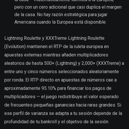
pero con un cero adicional que casi duplica el margen
de la casa. No hay razón estratégica para jugar
Americana cuando la Europea está disponible.
Lightning Roulette y XXXTreme Lightning Roulette
(Evolution) mantienen el RTP de la ruleta europea en
apuestas externas mientras añaden multiplicadores
aleatorios de hasta 500× (Lightning) y 2,000× (XXXTreme) a
entre uno y cinco números seleccionados aleatoriamente
por ronda. El RTP directo en apuestas de números cae a
aproximadamente 95.10% para financiar los pagos de
multiplicadores — el juego redistribuye el valor esperado
de frecuentes pequeñas ganancias hacia raras grandes. Si
ese perfil de varianza se adapta a tu sesión depende de la
profundidad de tu bankroll y el objetivo de la sesión.