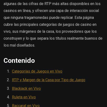
algunas de las cifras de RTP más altas disponibles en los
casinos en línea, y ofrecen una capa de interacción social
que ninguna tragamonedas puede replicar. Esta página
cubre las principales categorías de juegos de casino en
vivo, sus márgenes de la casa, los proveedores que los
construyen y lo que separa los títulos realmente buenos de
los mal diseñados.
Contenido
Categorías de Juegos en Vivo
RTP y Margen de la Casa por Tipo de Juego
Blackjack en Vivo
Ruleta en Vivo
Baccarat en Vivo