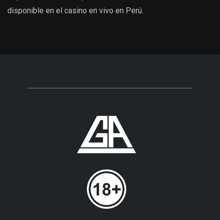
disponible en el casino en vivo en Perú.