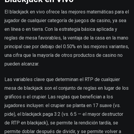
El blackjack en vivo ofrece las mejores matemáticas para el
jugador de cualquier categoría de juegos de casino, ya sea
en línea o en tierra. Con la estrategia básica aplicada y
reglas de mesa favorables, la ventaja de la casa en la mano
principal cae por debajo del 0.50% en las mejores variantes,
una cifra que la mayoría de otros productos de casino no
pueden alcanzar.
Las variables clave que determinan el RTP de cualquier
mesa de blackjack son el conjunto de reglas en lugar de los
gráficos o el crupier. Las reglas que benefician a los
jugadores incluyen: el crupier se planta en 17 suave (vs.
pide), el blackjack paga 3:2 (vs. 6:5 — el mayor destructor
de RTP en blackjack), se permite la rendición tardía, se
permite doblar después de dividir, y se permite volver a