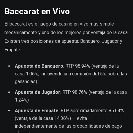
Baccarat en Vivo
El baccarat es el juego de casino en vivo más simple
mecánicamente y uno de los mejores por ventaja de la casa.
Existen tres posiciones de apuesta: Banquero, Jugador y
Empate.
Apuesta de Banquero
: RTP 98.94% (ventaja de la
casa 1.06%, incluyendo una comisión del 5% sobre las
ganancias)
Apuesta de Jugador
: RTP 98.76% (ventaja de la casa
1.24%)
Apuesta de Empate
: RTP aproximadamente 85.64%
(ventaja de la casa 14.36%) — evita
independientemente de las probabilidades de pago