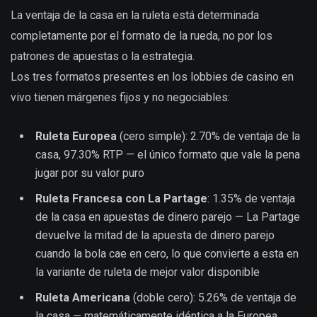
La ventaja de la casa en la ruleta está determinada
completamente por el formato de la rueda, no por los
patrones de apuestas o la estrategia.
Los tres formatos presentes en los lobbies de casino en
vivo tienen márgenes fijos y no negociables:
Ruleta Europea
(cero simple): 2.70% de ventaja de la
casa, 97.30% RTP — el único formato que vale la pena
jugar por su valor puro
Ruleta Francesa con La Partage
: 1.35% de ventaja
de la casa en apuestas de dinero parejo — La Partage
devuelve la mitad de la apuesta de dinero parejo
cuando la bola cae en cero, lo que convierte a esta en
la variante de ruleta de mejor valor disponible
Ruleta Americana
(doble cero): 5.26% de ventaja de
la casa — matemáticamente idéntica a la Europea,