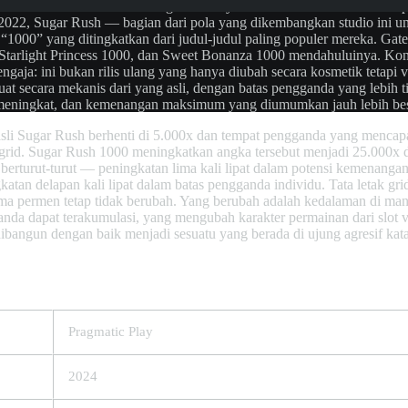
Rush 1000 adalah sekuel Pragmatic Play tahun 2024 untuk hit cluster-
2022, Sugar Rush — bagian dari pola yang dikembangkan studio ini un
 “1000” yang ditingkatkan dari judul-judul paling populer mereka. Ga
Starlight Princess 1000, dan Sweet Bonanza 1000 mendahuluinya. Ko
sengaja: ini bukan rilis ulang yang hanya diubah secara kosmetik tetapi 
uat secara mekanis dari yang asli, dengan batas pengganda yang lebih tin
meningkat, dan kemenangan maksimum yang diumumkan jauh lebih bes
asli Sugar Rush berhenti di 5.000x dan tempat pengganda yang mencap
 grid. Sugar Rush 1000 meningkatkan angka tersebut menjadi 25.000x 
 berturut-turut — peningkatan lima kali lipat dalam potensi kemenan
katan delapan kali lipat dalam batas pengganda individu. Tata letak grid
ma permen tetap tidak berubah. Yang berubah adalah kedalaman di man
nda dapat terakumulasi, yang mengubah karakter permainan dari slot vol
ibangun dengan baik menjadi sesuatu yang berada di ujung agresif kat
Pragmatic Play
2024