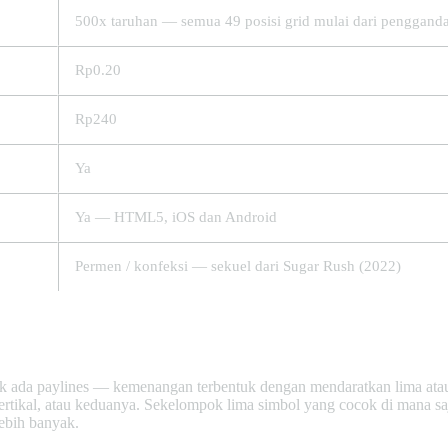
500x taruhan — semua 49 posisi grid mulai dari penggand
Rp0.20
Rp240
Ya
Ya — HTML5, iOS dan Android
Permen / konfeksi — sekuel dari Sugar Rush (2022)
Terbentuk
k ada paylines — kemenangan terbentuk dengan mendaratkan lima atau
 vertikal, atau keduanya. Sekelompok lima simbol yang cocok di mana saj
ebih banyak.