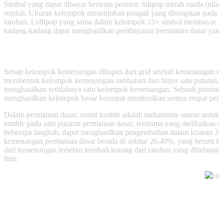
Simbol yang dapat dibayar bertema permen: lolipop merah muda (nilai t
rendah. Ukuran kelompok menentukan pengali yang diterapkan pada 
taruhan. Lollipop yang sama dalam kelompok 15+ simbol membayar 15
kadang-kadang dapat menghasilkan pembayaran permainan dasar yang be
Fitur Tumble dan Kemenangan Rantai
Setiap kelompok kemenangan dihapus dari grid setelah kemenangan ter
membentuk kelompok kemenangan tambahan dari biaya satu putaran. Ra
menghasilkan setidaknya satu kelompok kemenangan. Sebuah putaran 
menghasilkan kelompok besar keempat memberikan semua empat pemb
Dalam permainan dasar, rantai tumble adalah mekanisme utama untuk 
tumble pada satu putaran permainan dasar, terutama yang melibatkan
beberapa langkah, dapat menghasilkan pengembalian dalam kisaran 20x–
kemenangan permainan dasar berada di sekitar 26.40%, yang berarti 
dari kemenangan tersebut kembali kurang dari taruhan yang dibelanja
fitur.
Tempat Pengali — Mesin di Balik 25,000x