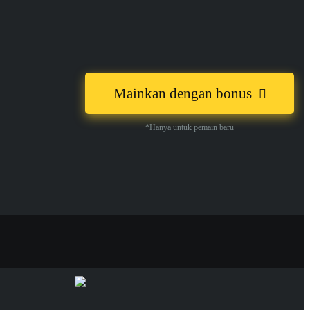
Mainkan dengan bonus
*Hanya untuk pemain baru
New Games