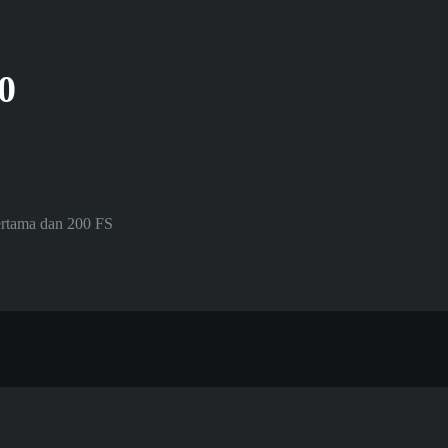
rabic (EG)
nglish (US)
0
ertama dan 200 FS
 Itu Sugar Rush 1000?