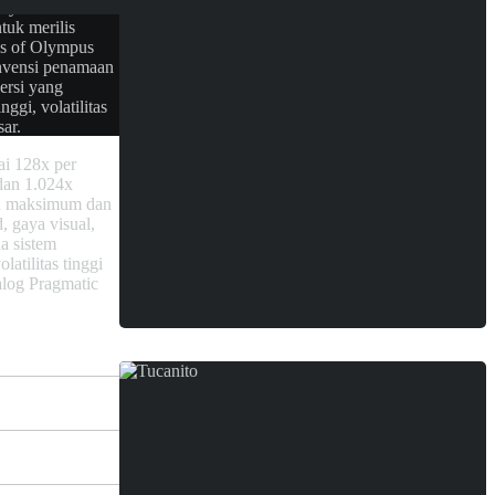
pays mereka
tuk merilis
tes of Olympus
nvensi penamaan
versi yang
ggi, volatilitas
ar.
ai 128x per
dan 1.024x
gan maksimum dan
, gaya visual,
a sistem
atilitas tinggi
alog Pragmatic