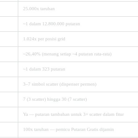
25.000x taruhan
~1 dalam 12.800.000 putaran
1.024x per posisi grid
~26,40% (menang setiap ~4 putaran rata-rata)
~1 dalam 323 putaran
3–7 simbol scatter (dispenser permen)
7 (3 scatter) hingga 30 (7 scatter)
Ya — putaran tambahan untuk 3+ scatter dalam fitur
100x taruhan — pemicu Putaran Gratis dijamin