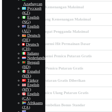
Azərbaycan
Kemenangan Maksimal
Русский
(KZ)
English
Peluang Kemenangan Maksimal
(NG)
English
(AU)
Tempat Pengganda Maksimal
Deutsch
(DE)
Frekuensi Hit Permainan Dasar
Deutsch
(CH)
Italiano
Frekuensi Pemicu Putaran Gratis
Nederlands
Bengali
(BD)
Pemicu Putaran Gratis
Español
(MX)
Türkçe
Putaran Gratis Diberikan
English
(MY)
Pemicu Ulang Putaran Gratis
English
(CA)
Afrikaans
Pembelian Bonus Standar
(ZA)