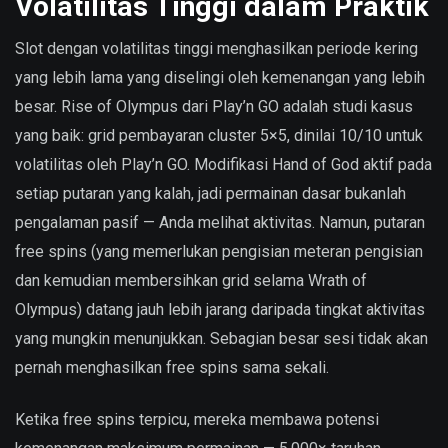
Volatilitas Tinggi dalam Praktik
Slot dengan volatilitas tinggi menghasilkan periode kering
yang lebih lama yang diselingi oleh kemenangan yang lebih
besar. Rise of Olympus dari Play’n GO adalah studi kasus
yang baik: grid pembayaran cluster 5×5, dinilai 10/10 untuk
volatilitas oleh Play’n GO. Modifikasi Hand of God aktif pada
setiap putaran yang kalah, jadi permainan dasar bukanlah
pengalaman pasif — Anda melihat aktivitas. Namun, putaran
free spins (yang memerlukan pengisian meteran pengisian
dan kemudian membersihkan grid selama Wrath of
Olympus) datang jauh lebih jarang daripada tingkat aktivitas
yang mungkin menunjukkan. Sebagian besar sesi tidak akan
pernah menghasilkan free spins sama sekali.
Ketika free spins terpicu, mereka membawa potensi