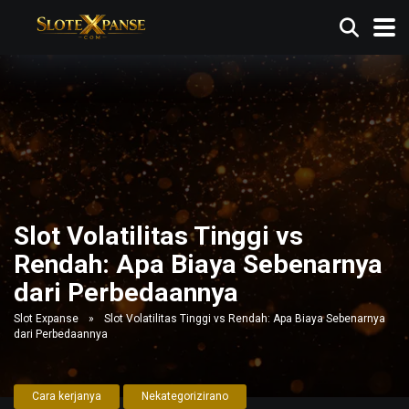
Slot Volatilitas Tinggi vs
Rendah: Apa Biaya Sebenarnya
dari Perbedaannya
Slot Expanse
»
Slot Volatilitas Tinggi vs Rendah: Apa Biaya Sebenarnya
dari Perbedaannya
Cara kerjanya
Nekategorizirano