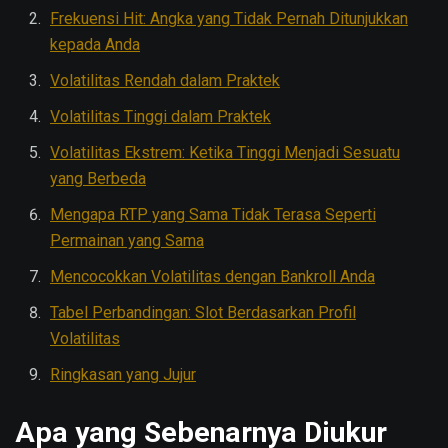
Frekuensi Hit: Angka yang Tidak Pernah Ditunjukkan
kepada Anda
Volatilitas Rendah dalam Praktek
Volatilitas Tinggi dalam Praktek
Volatilitas Ekstrem: Ketika Tinggi Menjadi Sesuatu
yang Berbeda
Mengapa RTP yang Sama Tidak Terasa Seperti
Permainan yang Sama
Mencocokkan Volatilitas dengan Bankroll Anda
Tabel Perbandingan: Slot Berdasarkan Profil
Volatilitas
Ringkasan yang Jujur
Apa yang Sebenarnya Diukur