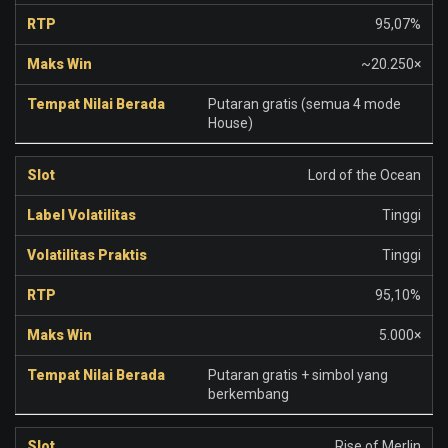
95,07%
~20.250×
Putaran gratis (semua 4 mode
House)
Lord of the Ocean
Tinggi
Tinggi
95,10%
5.000×
Putaran gratis + simbol yang
berkembang
Rise of Merlin