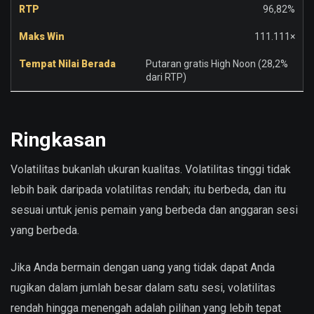
96,82%
111.111×
Putaran gratis High Noon (28,2%
dari RTP)
Ringkasan
Volatilitas bukanlah ukuran kualitas. Volatilitas tinggi tidak
lebih baik daripada volatilitas rendah; itu berbeda, dan itu
sesuai untuk jenis pemain yang berbeda dan anggaran sesi
yang berbeda.
Jika Anda bermain dengan uang yang tidak dapat Anda
rugikan dalam jumlah besar dalam satu sesi, volatilitas
rendah hingga menengah adalah pilihan yang lebih tepat