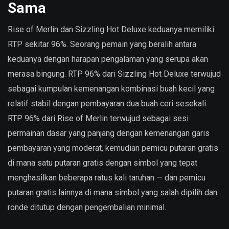
Sama
Rise of Merlin dan Sizzling Hot Deluxe keduanya memiliki
RTP sekitar 96%. Seorang pemain yang beralih antara
keduanya dengan harapan pengalaman yang serupa akan
merasa bingung. RTP 96% dari Sizzling Hot Deluxe terwujud
sebagai kumpulan kemenangan kombinasi buah kecil yang
relatif stabil dengan pembayaran dua buah ceri sesekali.
RTP 96% dari Rise of Merlin terwujud sebagai sesi
permainan dasar yang panjang dengan kemenangan garis
pembayaran yang moderat, kemudian pemicu putaran gratis
di mana satu putaran gratis dengan simbol yang tepat
menghasilkan beberapa ratus kali taruhan — dan pemicu
putaran gratis lainnya di mana simbol yang salah dipilih dan
ronde ditutup dengan pengembalian minimal.