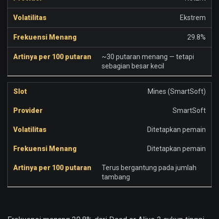
Ekstrem
29.8%
~30 putaran menang — tetapi
sebagian besar kecil
Mines (SmartSoft)
SmartSoft
Ditetapkan pemain
Ditetapkan pemain
Terus bergantung pada jumlah
tambang