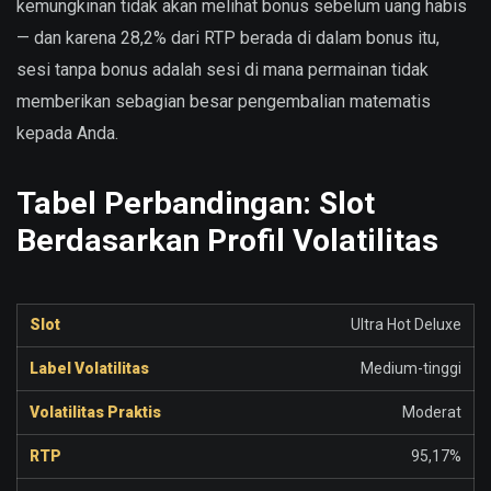
kemungkinan tidak akan melihat bonus sebelum uang habis
— dan karena 28,2% dari RTP berada di dalam bonus itu,
sesi tanpa bonus adalah sesi di mana permainan tidak
memberikan sebagian besar pengembalian matematis
kepada Anda.
Tabel Perbandingan: Slot
Berdasarkan Profil Volatilitas
Ultra Hot Deluxe
Medium-tinggi
Moderat
95,17%