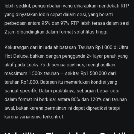
lebih sedikit, pengembalian yang diharapkan mendekati RTP
yang dinyatakan lebih cepat dalam sesi, yang berarti
perbedaan antara 95% dan 97% RTP lebih terasa dalam sesi
2 jam dibandingkan dalam format volatilitas tinggi.
Kekurangan dari ini adalah batasan. Taruhan Rp1.000 di Ultra
Hot Deluxe, bahkan dengan pengganda 2× layar penuh yang
aktif pada Lucky 7s di semua paylines, menghasilkan
maksimum 1.500× taruhan — sekitar Rp1.500.000 dari
taruhan Rp1.000. Batasan itu memerlukan kondisi yang
sangat spesifik. Dalam praktiknya, sebagian besar sesi
dalam format ini berkisar antara 80% dan 120% dari taruhan
awal, bukan karena permainan ini dapat diprediksi tetapi
karena variansnya terkontrol.