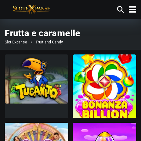
Frutta e caramelle
Slot Expanse
»
Fruit and Candy