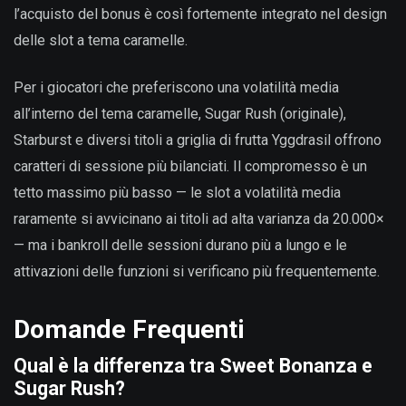
l’acquisto del bonus è così fortemente integrato nel design
delle slot a tema caramelle.
Per i giocatori che preferiscono una volatilità media
all’interno del tema caramelle, Sugar Rush (originale),
Starburst e diversi titoli a griglia di frutta Yggdrasil offrono
caratteri di sessione più bilanciati. Il compromesso è un
tetto massimo più basso — le slot a volatilità media
raramente si avvicinano ai titoli ad alta varianza da 20.000×
— ma i bankroll delle sessioni durano più a lungo e le
attivazioni delle funzioni si verificano più frequentemente.
Domande Frequenti
Qual è la differenza tra Sweet Bonanza e
Sugar Rush?