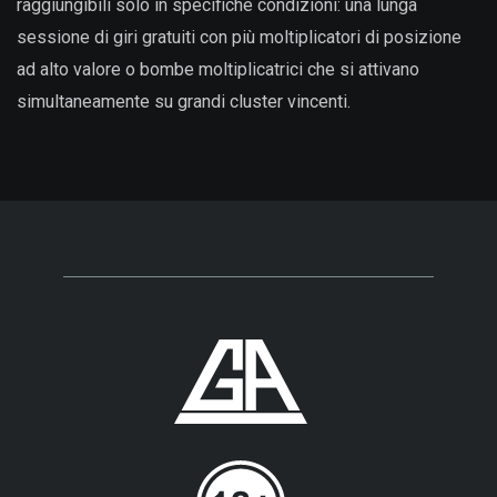
raggiungibili solo in specifiche condizioni: una lunga
sessione di giri gratuiti con più moltiplicatori di posizione
ad alto valore o bombe moltiplicatrici che si attivano
simultaneamente su grandi cluster vincenti.