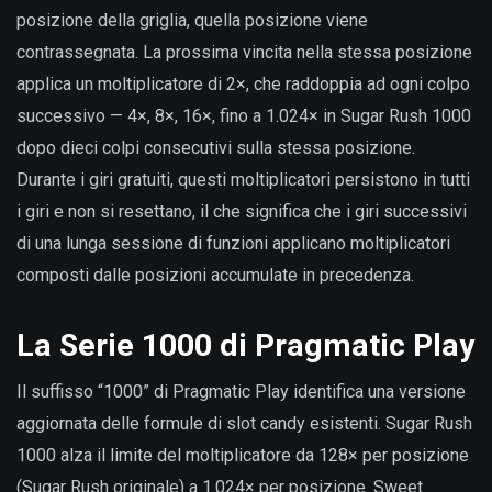
posizione della griglia, quella posizione viene
contrassegnata. La prossima vincita nella stessa posizione
applica un moltiplicatore di 2×, che raddoppia ad ogni colpo
successivo — 4×, 8×, 16×, fino a 1.024× in Sugar Rush 1000
dopo dieci colpi consecutivi sulla stessa posizione.
Durante i giri gratuiti, questi moltiplicatori persistono in tutti
i giri e non si resettano, il che significa che i giri successivi
di una lunga sessione di funzioni applicano moltiplicatori
composti dalle posizioni accumulate in precedenza.
La Serie 1000 di Pragmatic Play
Il suffisso “1000” di Pragmatic Play identifica una versione
aggiornata delle formule di slot candy esistenti. Sugar Rush
1000 alza il limite del moltiplicatore da 128× per posizione
(Sugar Rush originale) a 1.024× per posizione. Sweet