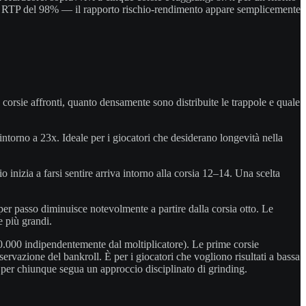
ework RTP del 98% — il rapporto rischio-rendimento appare semplicemente
corsie affronti, quanto densamente sono distribuite le trappole e quale
 intorno a 23x. Ideale per i giocatori che desiderano longevità nella
 inizia a farsi sentire arriva intorno alla corsia 12–14. Una scelta
 per passo diminuisce notevolmente a partire dalla corsia otto. Le
e più grandi.
€20.000 indipendentemente dal moltiplicatore). Le prime corsie
servazione del bankroll. È per i giocatori che vogliono risultati a bassa
 o per chiunque segua un approccio disciplinato di grinding.