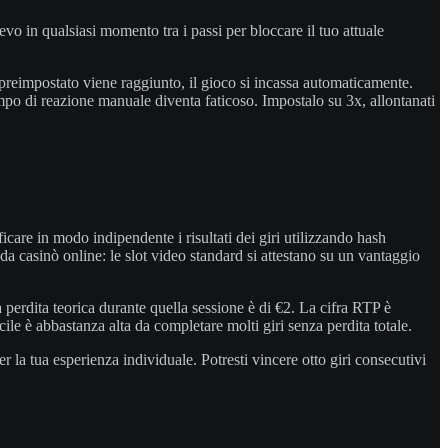
ievo in qualsiasi momento tra i passi per bloccare il tuo attuale
 preimpostato viene raggiunto, il gioco si incassa automaticamente.
empo di reazione manuale diventa faticoso. Impostalo su 3x, allontanati
icare in modo indipendente i risultati dei giri utilizzando hash
da casinò online: le slot video standard si attestano su un vantaggio
 perdita teorica durante quella sessione è di €2. La cifra RTP è
cile è abbastanza alta da completare molti giri senza perdita totale.
r la tua esperienza individuale. Potresti vincere otto giri consecutivi