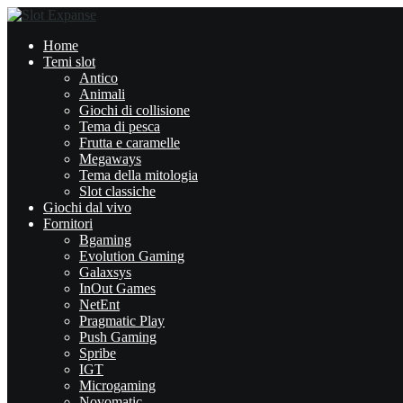
Home
Temi slot
Antico
Animali
Giochi di collisione
Tema di pesca
Frutta e caramelle
Megaways
Tema della mitologia
Slot classiche
Giochi dal vivo
Fornitori
Bgaming
Evolution Gaming
Galaxsys
InOut Games
NetEnt
Pragmatic Play
Push Gaming
Spribe
IGT
Microgaming
Novomatic