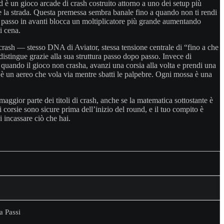
è un gioco arcade di crash costruito attorno a uno dei setup più
re la strada. Questa premessa sembra banale fino a quando non ti rendi
ni passo in avanti blocca un moltiplicatore più grande aumentando
i cena.
 crash — stesso DNA di Aviator, stessa tensione centrale di “fino a che
stingue grazie alla sua struttura passo dopo passo. Invece di
a quando il gioco non crasha, avanzi una corsia alla volta e prendi una
c’è un aereo che vola via mentre sbatti le palpebre. Ogni mossa è una
a maggior parte dei titoli di crash, anche se la matematica sottostante è
orsie sono sicure prima dell’inizio del round, e il tuo compito è
i incassare ciò che hai.
a Passi