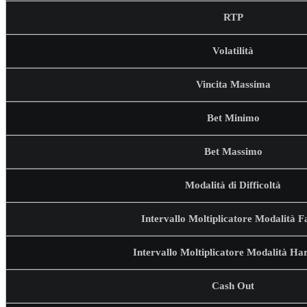
RTP
Volatilità
Vincita Massima
Bet Minimo
Bet Massimo
Modalità di Difficoltà
Intervallo Moltiplicatore Modalità Fa
Intervallo Moltiplicatore Modalità Ha
Cash Out