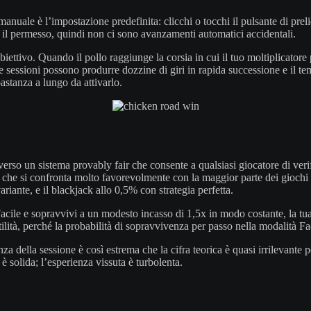
 manuale è l’impostazione predefinita: clicchi o tocchi il pulsante di prel
i il permesso, quindi non ci sono avanzamenti automatici accidentali.
iettivo. Quando il pollo raggiunge la corsia in cui il tuo moltiplicatore
e sessioni possono produrre dozzine di giri in rapida successione e il t
astanza a lungo da attivarlo.
erso un sistema provably fair che consente a qualsiasi giocatore di verif
%, che si confronta molto favorevolmente con la maggior parte dei giochi 
ariante, e il blackjack allo 0,5% con strategia perfetta.
acile e sopravvivi a un modesto incasso di 1,5x in modo costante, la tua
tilità, perché la probabilità di sopravvivenza per passo nella modalità Fa
 della sessione è così estrema che la cifra teorica è quasi irrilevante pe
 solida; l’esperienza vissuta è turbolenta.