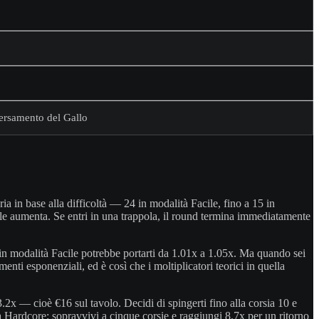
ersamento del Gallo
ria in base alla difficoltà — 24 in modalità Facile, fino a 15 in
uale aumenta. Se entri in una trappola, il round termina immediatamente
 2 in modalità Facile potrebbe portarti da 1.01x a 1.05x. Ma quando sei
ti esponenziali, ed è così che i moltiplicatori teorici in quella
2x — cioè €16 sul tavolo. Decidi di spingerti fino alla corsia 10 e
tà Hardcore: sopravvivi a cinque corsie e raggiungi 8.7x per un ritorno