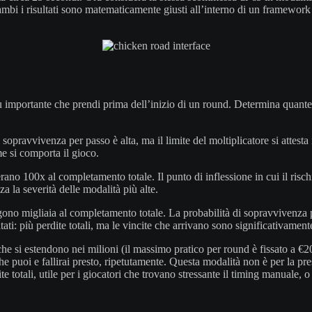
Entrambi i risultati sono matematicamente giusti all’interno di un fram
ù importante che prendi prima dell’inizio di un round. Determina quante 
 sopravvivenza per passo è alta, ma il limite del moltiplicatore si attesta
me si comporta il gioco.
ano 100x al completamento totale. Il punto di inflessione in cui il rischio
za la severità delle modalità più alte.
iungono migliaia al completamento totale. La probabilità di sopravvivenza
ti: più perdite totali, ma le vincite che arrivano sono significativament
 che si estendono nei milioni (il massimo pratico per round è fissato a 
che puoi e fallirai presto, ripetutamente. Questa modalità non è per la pre
e totali, utile per i giocatori che trovano stressante il timing manuale,