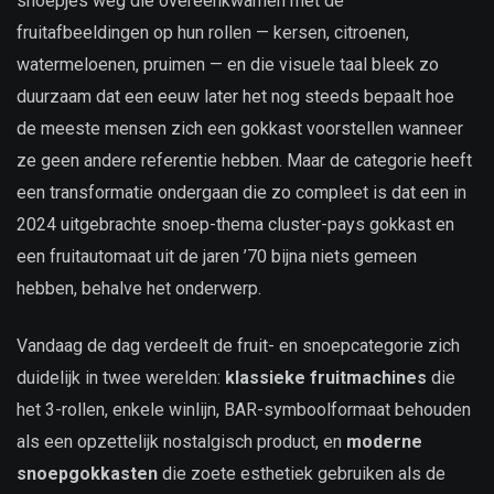
snoepjes weg die overeenkwamen met de
fruitafbeeldingen op hun rollen — kersen, citroenen,
watermeloenen, pruimen — en die visuele taal bleek zo
duurzaam dat een eeuw later het nog steeds bepaalt hoe
de meeste mensen zich een gokkast voorstellen wanneer
ze geen andere referentie hebben. Maar de categorie heeft
een transformatie ondergaan die zo compleet is dat een in
2024 uitgebrachte snoep-thema cluster-pays gokkast en
een fruitautomaat uit de jaren ’70 bijna niets gemeen
hebben, behalve het onderwerp.
Vandaag de dag verdeelt de fruit- en snoepcategorie zich
duidelijk in twee werelden:
klassieke fruitmachines
die
het 3-rollen, enkele winlijn, BAR-symboolformaat behouden
als een opzettelijk nostalgisch product, en
moderne
snoepgokkasten
die zoete esthetiek gebruiken als de