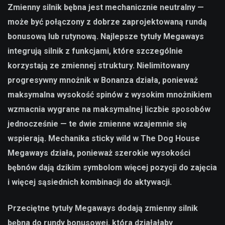
Zmienny silnik bębna jest mechanicznie neutralny —
może być połączony z dobrze zaprojektowaną rundą
bonusową lub rutynową. Najlepsze tytuły Megaways
integrują silnik z funkcjami, które szczególnie
korzystają ze zmiennej struktury. Nielimitowany
progresywny mnożnik w Bonanza działa, ponieważ
maksymalna wysokość spinów z wysokim mnożnikiem
wzmacnia wygrane na maksymalnej liczbie sposobów
jednocześnie — te dwie zmienne wzajemnie się
wspierają. Mechanika sticky wild w The Dog House
Megaways działa, ponieważ szerokie wysokości
bębnów dają dzikim symbolom więcej pozycji do zajęcia
i więcej sąsiednich kombinacji do aktywacji.
Przeciętne tytuły Megaways dodają zmienny silnik
bębna do rundy bonusowej, która działałaby