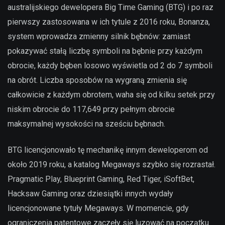
australijskiego dewelopera Big Time Gaming (BTG) i po raz
pierwszy zastosowana w ich tytule z 2016 roku, Bonanza,
system wprowadza zmienny silnik bębnów: zamiast
pokazywać stałą liczbę symboli na bębnie przy każdym
obrocie, każdy bęben losowo wyświetla od 2 do 7 symboli
na obrót. Liczba sposobów na wygraną zmienia się
całkowicie z każdym obrotem, waha się od kilku setek przy
niskim obrocie do 117,649 przy pełnym obrocie
maksymalnej wysokości na sześciu bębnach.
BTG licencjonowało tę mechanikę innym deweloperom od
około 2019 roku, a katalog Megaways szybko się rozrastał.
Pragmatic Play, Blueprint Gaming, Red Tiger, iSoftBet,
Hacksaw Gaming oraz dziesiątki innych wydały
licencjonowane tytuły Megaways. W momencie, gdy
ograniczenia patentowe zaczęły się luzować na początku