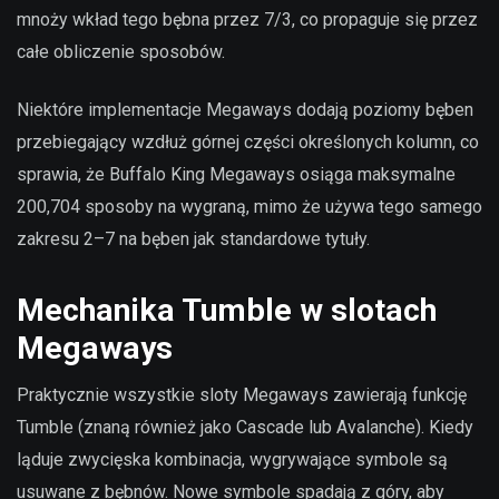
mnoży wkład tego bębna przez 7/3, co propaguje się przez
całe obliczenie sposobów.
Niektóre implementacje Megaways dodają poziomy bęben
przebiegający wzdłuż górnej części określonych kolumn, co
sprawia, że Buffalo King Megaways osiąga maksymalne
200,704 sposoby na wygraną, mimo że używa tego samego
zakresu 2–7 na bęben jak standardowe tytuły.
Mechanika Tumble w slotach
Megaways
Praktycznie wszystkie sloty Megaways zawierają funkcję
Tumble (znaną również jako Cascade lub Avalanche). Kiedy
ląduje zwycięska kombinacja, wygrywające symbole są
usuwane z bębnów. Nowe symbole spadają z góry, aby