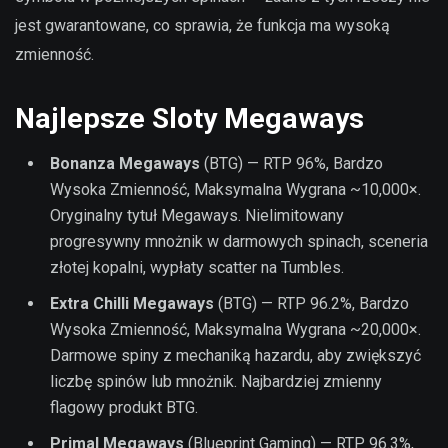
jest gwarantowane, co sprawia, że funkcja ma wysoką
zmienność.
Najlepsze Sloty Megaways
Bonanza Megaways
(BTG) — RTP 96%, Bardzo
Wysoka Zmienność, Maksymalna Wygrana ~10,000×.
Oryginalny tytuł Megaways. Nielimitowany
progresywny mnożnik w darmowych spinach, sceneria
złotej kopalni, wypłaty scatter na Tumbles.
Extra Chilli Megaways
(BTG) — RTP 96.2%, Bardzo
Wysoka Zmienność, Maksymalna Wygrana ~20,000×.
Darmowe spiny z mechaniką hazardu, aby zwiększyć
liczbę spinów lub mnożnik. Najbardziej zmienny
flagowy produkt BTG.
Primal Megaways
(Blueprint Gaming) — RTP 96.3%,