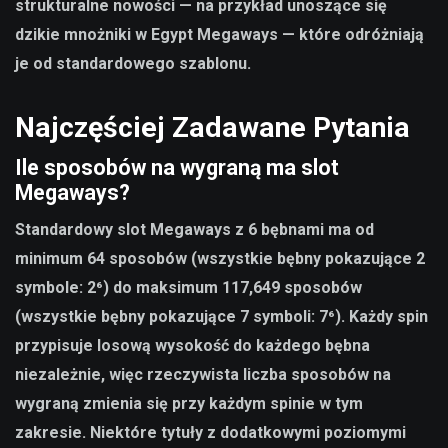
strukturalne nowości — na przykład unoszące się
dzikie mnożniki w Egypt Megaways — które odróżniają
je od standardowego szablonu.
Najczęściej Zadawane Pytania
Ile sposobów na wygraną ma slot
Megaways?
Standardowy slot Megaways z 6 bębnami ma od
minimum 64 sposobów (wszystkie bębny pokazujące 2
symbole: 2⁶) do maksimum 117,649 sposobów
(wszystkie bębny pokazujące 7 symboli: 7⁶). Każdy spin
przypisuje losową wysokość do każdego bębna
niezależnie, więc rzeczywista liczba sposobów na
wygraną zmienia się przy każdym spinie w tym
zakresie. Niektóre tytuły z dodatkowymi poziomymi