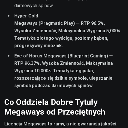
darmowych spinów.
Hyper Gold
Megaways
(Pragmatic Play) — RTP 96.5%,
Wysoka Zmienność, Maksymalna Wygrana 5,000×.
Tematyka złotego wyścigu, poziomy bęben,
progresywny mnożnik.
Eye of Horus Megaways
(Blueprint Gaming) —
RTP 96.37%, Wysoka Zmienność, Maksymalna
Wygrana 10,000×. Tematyka egipska,
rozszerzające się dzikie symbole, ulepszanie
symboli podczas darmowych spinów.
Co Oddziela Dobre Tytuły
Megaways od Przeciętnych
Licencja Megaways to ramy, a nie gwarancja jakości.