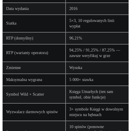
Data wydania
2016
5×3, 10 regulowanych linii
Siatka
wypłat
RTP (domyślny)
96,21%
94,25% / 91,25% / 87,25% —
RTP (warianty operatora)
zawsze weryfikuj w grze
Zmienne
Wysoka
Maksymalna wygrana
5 000× stawka
Księga Umarłych (ten sam
Symbol Wild + Scatter
symbol, obie funkcje)
3+ symbole Księgi w dowolnym
Wyzwalacz darmowych spinów
miejscu na bębnach
10 spinów (ponowne