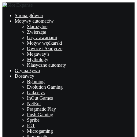
Strona główna
Motywy automatów
Starożytne
Zwierzęta
Gry z awariami
Motyw wędkarski
Owoce i Słodycze
Megaway’s
Mythology
Klasyczne automaty
Gry na żywo
Dostawcy
Bgaming
Evolution Gaming
Galaxsys
InOut Games
NetEnt
Pragmatic Play
Push Gaming
Spribe
IGT
Microgaming
Novomatic