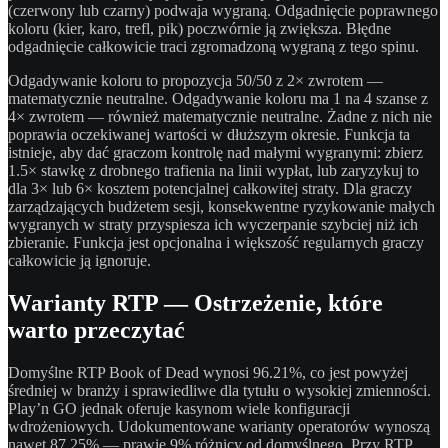
(czerwony lub czarny) podwaja wygraną. Odgadnięcie poprawnego
koloru (kier, karo, trefl, pik) poczwórnie ją zwiększa. Błędne
odgadnięcie całkowicie traci zgromadzoną wygraną z tego spinu.
Odgadywanie koloru to propozycja 50/50 z 2× zwrotem —
matematycznie neutralne. Odgadywanie koloru ma 1 na 4 szanse z
4× zwrotem — również matematycznie neutralne. Żadne z nich nie
poprawia oczekiwanej wartości w dłuższym okresie. Funkcja ta
istnieje, aby dać graczom kontrolę nad małymi wygranymi: zbierz
1.5× stawkę z drobnego trafienia na linii wypłat, lub zaryzykuj to
dla 3× lub 6× kosztem potencjalnej całkowitej straty. Dla graczy
zarządzających budżetem sesji, konsekwentne ryzykowanie małych
wygranych w straty przyspiesza ich wyczerpanie szybciej niż ich
zbieranie. Funkcja jest opcjonalna i większość regularnych graczy
całkowicie ją ignoruje.
Warianty RTP — Ostrzeżenie, które
warto przeczytać
Domyślne RTP Book of Dead wynosi 96.21%, co jest powyżej
średniej w branży i sprawiedliwe dla tytułu o wysokiej zmienności.
Play’n GO jednak oferuje kasynom wiele konfiguracji
wdrożeniowych. Udokumentowane warianty operatorów wynoszą
nawet 87.25% — prawie 9% różnicy od domyślnego. Przy RTP