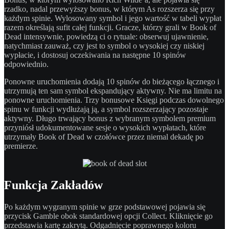
rzadko, nadal przewyższy bonus, w którym As rozszerza się przy
każdym spinie. Wylosowany symbol i jego wartość w tabeli wypłat
razem określają sufit całej funkcji. Gracze, którzy grali w Book of
Dead intensywnie, powiedzą ci o rytuale: obserwuj ujawnienie,
natychmiast zauważ, czy jest to symbol o wysokiej czy niskiej
wypłacie, i dostosuj oczekiwania na następne 10 spinów
odpowiednio.
Ponowne uruchomienia dodają 10 spinów do bieżącego łącznego i
utrzymują ten sam symbol ekspandujący aktywny. Nie ma limitu na
ponowne uruchomienia. Trzy bonusowe Księgi podczas dowolnego
spinu w funkcji wydłużają ją, a symbol rozszerzający pozostaje
aktywny. Długo trwający bonus z wybranym symbolem premium
przyniósł udokumentowane sesje o wysokich wypłatach, które
utrzymały Book of Dead w czołówce przez niemal dekadę po
premierze.
Funkcja Zakładów
Po każdym wygranym spinie w grze podstawowej pojawia się
przycisk Gamble obok standardowej opcji Collect. Kliknięcie go
przedstawia kartę zakrytą. Odgadnięcie poprawnego koloru