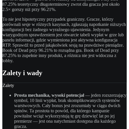
87.25% teoretyczny długoterminowy zwrot dla gracza jest około
2.5× gorszy niż przy 96.21%.
To nie jest hipotetyczny przypadek graniczny. Gracze, którzy
porównali sesje w różnych kasynach, zgłaszają napotkanie niższych
konfiguracji bez żadnego wyraźnego ujawnienia. Jedynym
wiarygodnym sprawdzeniem jest otwarcie tabeli wypłat w grze lub
panelu informacji, gdzie wymieniona jest aktywna konfiguracja
RTP. Sprawdź to przed jakąkolwiek sesją na prawdziwe pieniądze.
Book of Dead przy 96.21% to rozsądna gra. Book of Dead przy
87.25% to zupełnie inny produkt, a różnica nie jest widoczna z
lobby.
Zalety i wady
Zalety
Prosta mechanika, wysoki potencjał
— jeden rozszerzający
symbol, 10 linii wypłat, brak skomplikowanych systemów
warstwowych. Cały bonus jest zrozumiały w ciągu dwóch
spinów. Ta prostota to powód, dla którego kampanie
powitalne wciąż wykorzystują tę grę dziewięć lat po jej
premierze — jest ona natychmiast dostępna dla każdego
gracza.