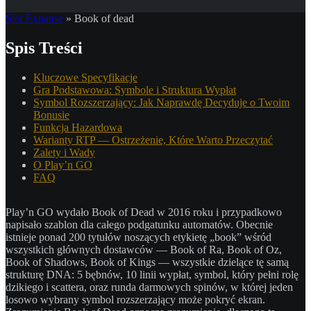
Slot Expanse
»
Book of dead
Spis Treści
Kluczowe Specyfikacje
Gra Podstawowa: Symbole i Struktura Wypłat
Symbol Rozszerzający: Jak Naprawdę Decyduje o Twoim
Bonusie
Funkcja Hazardowa
Warianty RTP — Ostrzeżenie, Które Warto Przeczytać
Zalety i Wady
O Play’n GO
FAQ
Play’n GO wydało Book of Dead w 2016 roku i przypadkowo
napisało szablon dla całego podgatunku automatów. Obecnie
istnieje ponad 200 tytułów noszących etykietę „book” wśród
wszystkich głównych dostawców — Book of Ra, Book of Oz,
Book of Shadows, Book of Kings — wszystkie dzielące tę samą
strukturę DNA: 5 bębnów, 10 linii wypłat, symbol, który pełni rolę
dzikiego i scattera, oraz runda darmowych spinów, w której jeden
losowo wybrany symbol rozszerzający może pokryć ekran.