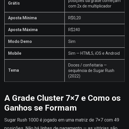
posições da grade começam
Grátis
com 2x de multiplicador
Aposta Mínima
R$0,20
Aposta Máxima
R$240
Modo Demo
Sim
Mobile
Sim — HTML5, iOS e Android
Doces / confeitaria —
Tema
sequência de Sugar Rush
(2022)
A Grade Cluster 7×7 e Como os
Ganhos se Formam
Sugar Rush 1000 é jogado em uma matriz de 7×7 com 49
posições. Não há linhas de pagamento — as vitórias são