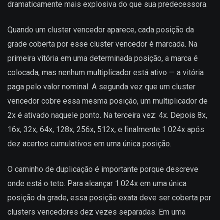
dramaticamente mais explosiva do que sua predecessora.
Quando um cluster vencedor aparece, cada posição da
grade coberta por esse cluster vencedor é marcada. Na
primeira vitória em uma determinada posição, a marca é
colocada, mas nenhum multiplicador está ativo — a vitória
paga pelo valor nominal. A segunda vez que um cluster
vencedor cobre essa mesma posição, um multiplicador de
2x é ativado naquele ponto. Na terceira vez: 4x. Depois 8x,
16x, 32x, 64x, 128x, 256x, 512x, e finalmente 1.024x após
dez acertos cumulativos em uma única posição.
O caminho de duplicação é importante porque descreve
onde está o teto. Para alcançar 1.024x em uma única
posição da grade, essa posição exata deve ser coberta por
clusters vencedores dez vezes separadas. Em uma