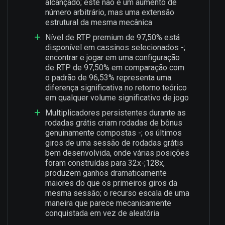
alcançado; este não é um aumento de
número arbitrário, mas uma extensão
estrutural da mesma mecânica
Nível de RTP premium de 97,50% está
disponível em cassinos selecionados -;
encontrar e jogar em uma configuração
de RTP de 97,50% em comparação com
o padrão de 96,53% representa uma
diferença significativa no retorno teórico
em qualquer volume significativo de jogo
Multiplicadores persistentes durante as
rodadas grátis criam rodadas de bônus
genuinamente compostas -; os últimos
giros de uma sessão de rodadas grátis
bem desenvolvida, onde várias posições
foram construídas para 32x-;128x,
produzem ganhos dramaticamente
maiores do que os primeiros giros da
mesma sessão; o recurso escala de uma
maneira que parece mecanicamente
conquistada em vez de aleatória