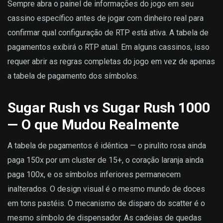
Sempre abra o painel de informações do jogo em seu
cassino específico antes de jogar com dinheiro real para
confirmar qual configuração de RTP está ativa. A tabela de
pagamentos exibirá o RTP atual. Em alguns cassinos, isso
requer abrir as regras completas do jogo em vez de apenas
a tabela de pagamento dos símbolos.
Sugar Rush vs Sugar Rush 1000
— O que Mudou Realmente
A tabela de pagamentos é idêntica — o pirulito rosa ainda
paga 150x por um cluster de 15+, o coração laranja ainda
paga 100x, e os símbolos inferiores permanecem
inalterados. O design visual é o mesmo mundo de doces
em tons pastéis. O mecanismo de disparo do scatter é o
mesmo símbolo de dispensador. As cadeias de quedas