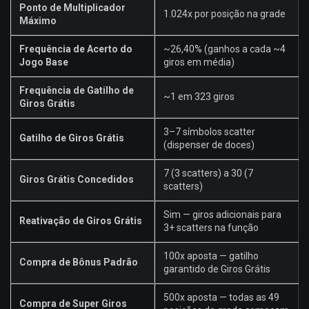
Ponto de Multiplicador
1.024x por posição na grade
Máximo
Frequência de Acerto do
~26,40% (ganhos a cada ~4
Jogo Base
giros em média)
Frequência de Gatilho de
~1 em 323 giros
Giros Grátis
3–7 símbolos scatter
Gatilho de Giros Grátis
(dispenser de doces)
7 (3 scatters) a 30 (7
Giros Grátis Concedidos
scatters)
Sim — giros adicionais para
Reativação de Giros Grátis
3+ scatters na função
100x aposta — gatilho
Compra de Bônus Padrão
garantido de Giros Grátis
500x aposta — todas as 49
Compra de Super Giros