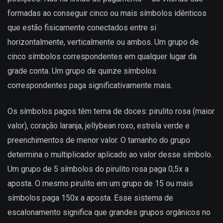
formadas ao conseguir cinco ou mais símbolos idênticos
que estão fisicamente conectados entre si
horizontalmente, verticalmente ou ambos. Um grupo de
cinco símbolos correspondentes em qualquer lugar da
grade conta. Um grupo de quinze símbolos
correspondentes paga significativamente mais.
Os símbolos pagos têm tema de doces: pirulito rosa (maior
valor), coração laranja, jellybean roxo, estrela verde e
preenchimentos de menor valor. O tamanho do grupo
determina o multiplicador aplicado ao valor desse símbolo.
Um grupo de 5 símbolos do pirulito rosa paga 0,5x a
aposta. O mesmo pirulito em um grupo de 15 ou mais
símbolos paga 150x a aposta. Esse sistema de
escalonamento significa que grandes grupos orgânicos no