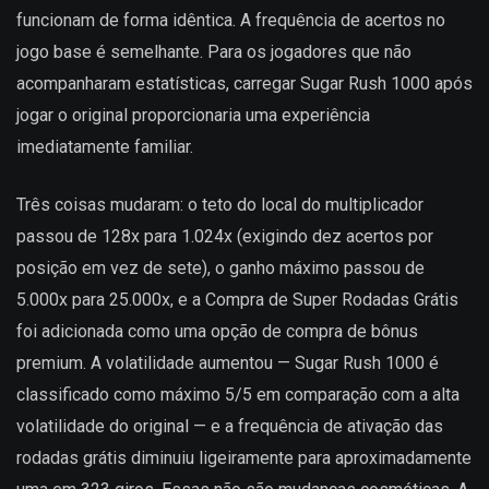
funcionam de forma idêntica. A frequência de acertos no
jogo base é semelhante. Para os jogadores que não
acompanharam estatísticas, carregar Sugar Rush 1000 após
jogar o original proporcionaria uma experiência
imediatamente familiar.
Três coisas mudaram: o teto do local do multiplicador
passou de 128x para 1.024x (exigindo dez acertos por
posição em vez de sete), o ganho máximo passou de
5.000x para 25.000x, e a Compra de Super Rodadas Grátis
foi adicionada como uma opção de compra de bônus
premium. A volatilidade aumentou — Sugar Rush 1000 é
classificado como máximo 5/5 em comparação com a alta
volatilidade do original — e a frequência de ativação das
rodadas grátis diminuiu ligeiramente para aproximadamente