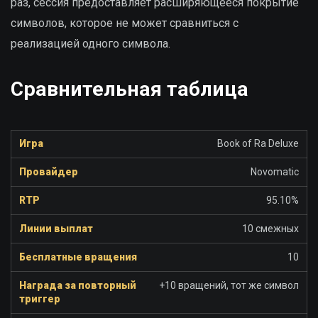
раз, сессия предоставляет расширяющееся покрытие
символов, которое не может сравниться с
реализацией одного символа.
Сравнительная таблица
Book of Ra Deluxe
Novomatic
95.10%
10 смежных
10
+10 вращений, тот же символ