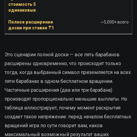
~5,000× всего
Это сценарии полной доски — все пять барабанов
расширены одновременно, что происходит только
тогда, когда выбранный символ приземляется на всех
пяти барабанах в одном бесплатном вращении.
Частичные расширения (два или три барабана)
производят пропорционально меньшие выплаты. Но
таблица иллюстрирует, почему момент раскрытия
создает такое напряжение: перед началом бесплатных
вращений игра по сути говорит вам, каков
максимальный возможный результат ваших