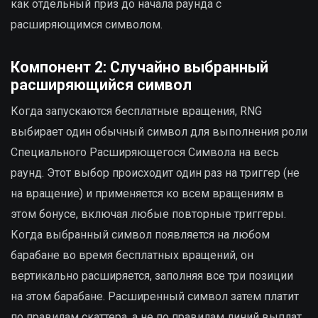
как отдельный приз до начала раунда с
расширяющимся символом.
Компонент 2: Случайно выбранный
расширяющийся символ
Когда запускаются бесплатные вращения, RNG
выбирает один обычный символ для выполнения роли
Специального Расширяющегося Символа на весь
раунд. Этот выбор происходит один раз на триггер (не
на вращение) и применяется ко всем вращениям в
этом бонусе, включая любые повторные триггеры.
Когда выбранный символ появляется на любом
барабане во время бесплатных вращений, он
вертикально расширяется, заполняя все три позиции
на этом барабане. Расширенный символ затем платит
по правилам скаттера, а не по правилам линий выплат