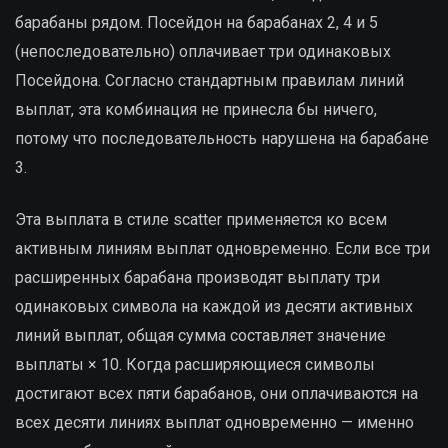
барабаны рядом. Посейдон на барабанах 2, 4 и 5
(непоследовательно) оплачивает три одинаковых
Посейдона. Согласно стандартным правилам линий
выплат, эта комбинация не принесла бы ничего,
потому что последовательность нарушена на барабане
3.
Эта выплата в стиле scatter применяется ко всем
активным линиям выплат одновременно. Если все три
расширенных барабана производят выплату три
одинаковых символа на каждой из десяти активных
линий выплат, общая сумма составляет значение
выплаты × 10. Когда расширяющиеся символы
достигают всех пяти барабанов, они оплачиваются на
всех десяти линиях выплат одновременно — именно