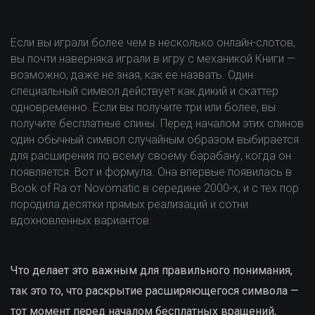
Если вы играли более чем в несколько онлайн-слотов,
вы почти наверняка играли в игру с механикой Книги —
возможно, даже не зная, как ее назвать. Один
специальный символ действует как дикий и скаттер
одновременно. Если вы получите три или более, вы
получите бесплатные спины. Перед началом этих спинов
один обычный символ случайным образом выбирается
для расширения по всему своему барабану, когда он
появляется. Вот и формула. Она впервые появилась в
Book of Ra от Novomatic в середине 2000-х, и с тех пор
породила десятки прямых реализаций и сотни
вдохновленных вариантов.
Что делает это важным для правильного понимания,
так это то, что раскрытие расширяющегося символа —
тот момент перед началом бесплатных вращений,