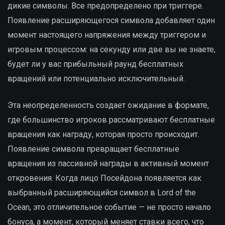
дикие символы. Все предопределено при триггере.
Появление расширяющегося символа добавляет один
момент настоящего напряжения между триггером и
игровым процессом: на секунду или две вы не знаете,
будет ли у вас прибыльный раунд бесплатных
вращений или потенциально исключительный.
Эта неопределенность создает ожидание в формате,
где большинство игроков рассматривают бесплатные
вращения как награду, которая просто происходит.
Появление символа превращает бесплатные
вращения из пассивной награды в активный момент
откровения. Когда лицо Посейдона появляется как
выбранный расширяющийся символ в Lord of the
Ocean, это отличительное событие — не просто начало
бонуса, а момент, который меняет ставки всего, что