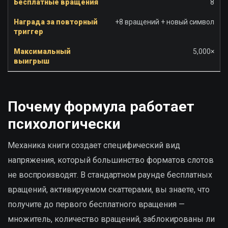
8
+8 вращений + новый символ
5,000×
Почему формула работает
психологически
Механика книги создает специфический вид
напряжения, который большинство форматов слотов
не воспроизводят. В стандартном раунде бесплатных
вращений, активируемом скаттерами, вы знаете, что
получите до первого бесплатного вращения —
множитель, количество вращений, заблокированы ли