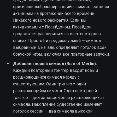
оригинальный расширяющийся символ остается
активным на протяжении всего времени.
Никакого нового раскрытия. Если вы
активировали с Посейдоном, Посейдон
продолжает расширяться на всех повторных
спинах. Простой и предсказуемый — символ,
выбранный в начале, определяет потолок всей
бонусной игры, включая все повторные запуски.
Добавлен новый символ (Rise of Merlin):
Каждый повторный триггер вводит новый
расширяющийся символ наряду с
существующим. Один триггер = один
расширяющийся символ. Один повторный
триггер = два одновременно расширяющихся
символа. Накопление существенно изменяет
потолок сессии — два символа высокой