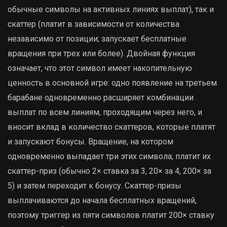
обычные символы на активных линиях выплат), так и
скаттер (платит в зависимости от количества
независимо от позиции; запускает бесплатные
вращения при трех или более). Двойная функция
означает, что этот символ имеет накопительную
ценность в основной игре: одно появление на третьем
барабане одновременно расширяет комбинации
выплат по всем линиям, проходящим через него, и
вносит вклад в количество скаттеров, которые платят
и запускают бонусы. Вращение, на котором
одновременно выпадает три этих символа, платит их
скаттер-приз (обычно 2× ставка за 3, 20× за 4, 200× за
5) и затем переходит к бонусу. Скаттер-призы
выплачиваются до начала бесплатных вращений,
поэтому триггер из пяти символов платит 200× ставку