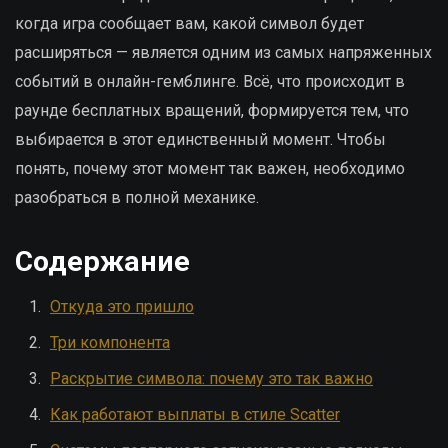
когда игра сообщает вам, какой символ будет
расширяться — является одним из самых напряженных
событий в онлайн-гемблинге. Всё, что происходит в
раунде бесплатных вращений, формируется тем, что
выбирается в этот единственный момент. Чтобы
понять, почему этот момент так важен, необходимо
разобраться в полной механике.
Содержание
Откуда это пришло
Три компонента
Раскрытие символа: почему это так важно
Как работают выплаты в стиле Scatter