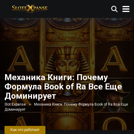
Механика Книги: Почему
Формула Book of Ra Все Еще
Доминирует
Slot Expanse
»
Механика Книги: Почему Формула Book of Ra Все Еще
Доминирует
Как это работает