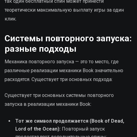
так один бесплатный спин может принести
теоретически максимальную выплату игры за один
клик.
Системы повторного запуска:
разные подходы
Механика повторного запуска — это то место, где
различные реализации механики Book значительно
расходятся. Существует три основных подхода:
Существует три основных системы повторного
запуска в реализации механики Book:
Тот же символ продолжается (Book of Dead,
Lord of the Ocean):
Повторный запуск
предоставляет дополнительные спины;