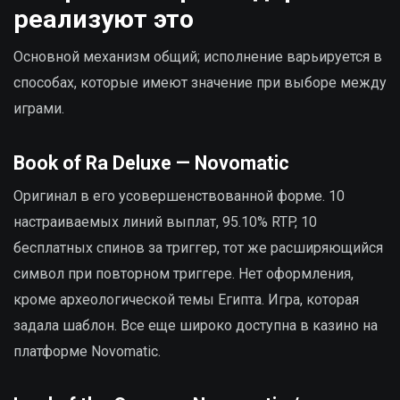
реализуют это
Основной механизм общий; исполнение варьируется в
способах, которые имеют значение при выборе между
играми.
Book of Ra Deluxe — Novomatic
Оригинал в его усовершенствованной форме. 10
настраиваемых линий выплат, 95.10% RTP, 10
бесплатных спинов за триггер, тот же расширяющийся
символ при повторном триггере. Нет оформления,
кроме археологической темы Египта. Игра, которая
задала шаблон. Все еще широко доступна в казино на
платформе Novomatic.