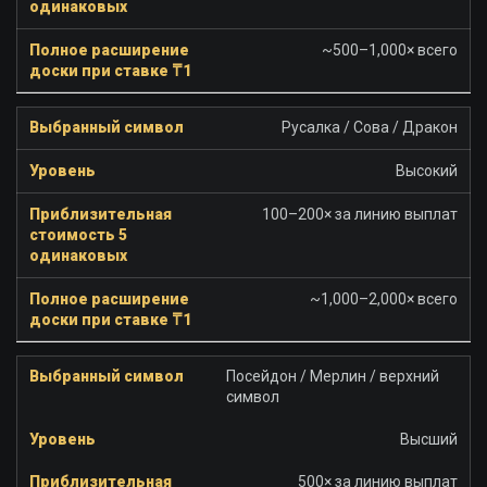
~500–1,000× всего
Русалка / Сова / Дракон
Высокий
100–200× за линию выплат
~1,000–2,000× всего
Посейдон / Мерлин / верхний
символ
Высший
500× за линию выплат