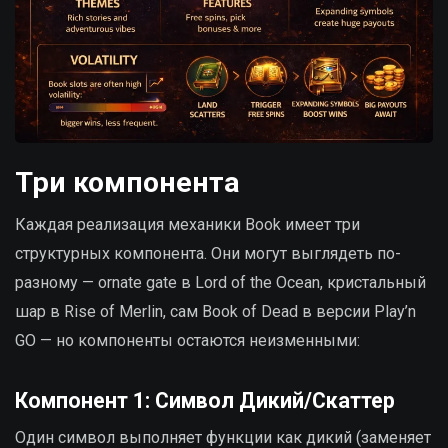
Три компонента
Каждая реализация механики Book имеет три
структурных компонента. Они могут выглядеть по-
разному — ornate gate в Lord of the Ocean, кристальный
шар в Rise of Merlin, сам Book of Dead в версии Play’n
GO — но компоненты остаются неизменными:
Компонент 1: Символ Дикий/Скаттер
Один символ выполняет функции как дикий (заменяет