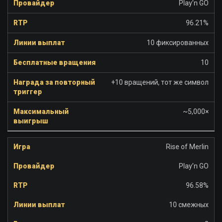
Play’n GO
96.21%
10 фиксированных
10
+10 вращений, тот же символ
~5,000×
Rise of Merlin
Play’n GO
96.58%
10 смежных