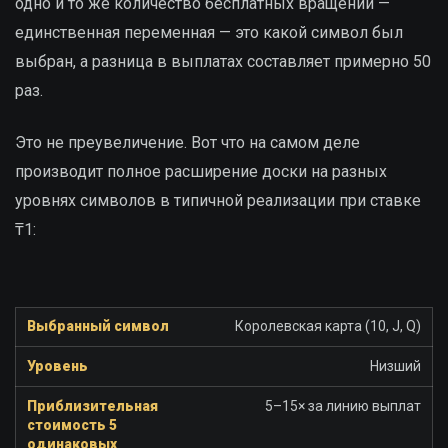
одно и то же количество бесплатных вращений —
единственная переменная — это какой символ был
выбран, а разница в выплатах составляет примерно 50
раз.
Это не преувеличение. Вот что на самом деле
производит полное расширение доски на разных
уровнях символов в типичной реализации при ставке
₸1:
Королевская карта (10, J, Q)
Низший
5–15× за линию выплат