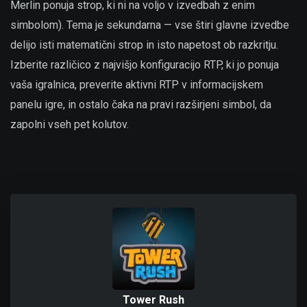
Merlin ponuja strop, ki ni na voljo v izvedbah z enim
simbolom). Tema je sekundarna — vse štiri glavne izvedbe
delijo isti matematični strop in isto napetost ob razkritju.
Izberite različico z najvišjo konfiguracijo RTP, ki jo ponuja
vaša igralnica, preverite aktivni RTP v informacijskem
panelu igre, in ostalo čaka na pravi razširjeni simbol, da
zapolni vseh pet kolutov.
Tower Rush