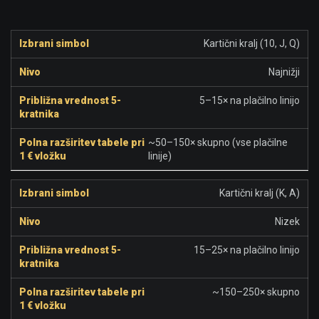
Kartični kralj (10, J, Q)
Najnižji
5–15× na plačilno linijo
~50–150× skupno (vse plačilne
linije)
Kartični kralj (K, A)
Nizek
15–25× na plačilno linijo
~150–250× skupno