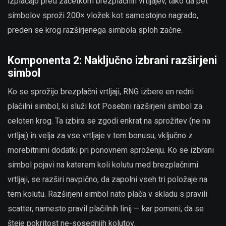
izplačajo pred začetkom brezplačnih vrtljajev, tako da pet
simbolov sproži 200× vložek kot samostojno nagrado,
preden se krog razširjenega simbola sploh začne.
Komponenta 2: Naključno izbrani razširjeni
simbol
Ko se sprožijo brezplačni vrtljaji, RNG izbere en redni
plačilni simbol, ki služi kot Posebni razširjeni simbol za
celoten krog. Ta izbira se zgodi enkrat na sprožitev (ne na
vrtljaj) in velja za vse vrtljaje v tem bonusu, vključno z
morebitnimi dodatki pri ponovnem sproženju. Ko se izbrani
simbol pojavi na katerem koli kolutu med brezplačnimi
vrtljaji, se razširi navpično, da zapolni vseh tri položaje na
tem kolutu. Razširjeni simbol nato plača v skladu s pravili
scatter, namesto pravil plačilnih linij — kar pomeni, da se
šteje pokritost ne-sosednjih kolutov.