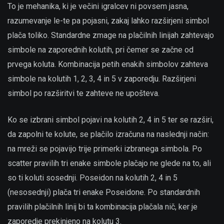
To je mehanika, ki je večini igralcev ni povsem jasna,
razumevanje le-te pa pojasni, zakaj lahko razširjeni simbol
plača toliko. Standardne zmage na plačilnih linijah zahtevajo
simbole na zaporednih kolutih, pri čemer se začne od
prvega koluta. Kombinacija petih enakih simbolov zahteva
simbole na kolutih 1, 2, 3, 4 in 5 v zaporedju. Razširjeni
simbol po razširitvi te zahteve ne upošteva.
Ko se izbrani simbol pojavi na kolutih 2, 4 in 5 ter se razširi,
da zapolni te kolute, se plačilo izračuna na naslednji način:
na mreži se pojavijo trije primerki izbranega simbola. Po
scatter pravilih tri enake simbole plačajo ne glede na to, ali
so ti koluti sosednji. Poseidon na kolutih 2, 4 in 5
(nesosednji) plača tri enake Poseidone. Po standardnih
pravilih plačilnih linij bi ta kombinacija plačala nič, ker je
zaporedje prekinjeno na kolutu 3.