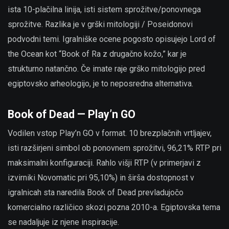
ista 10-plačilna linija, isti sistem sprožitve/ponovnega
sprožitve. Razlika je v grški mitologiji / Poseidonovi
podvodni temi. Igralniške ocene pogosto opisujejo Lord of
the Ocean kot “Book of Ra z drugačno kožo,” kar je
strukturno natančno. Če imate raje grško mitologijo pred
egiptovsko arheologijo, je to neposredna alternativa.
Book of Dead — Play’n GO
Vodilen vstop Play’n GO v format. 10 brezplačnih vrtljajev,
isti razširjeni simbol ob ponovnem sprožitvi, 96,21% RTP pri
maksimalni konfiguraciji. Rahlo višji RTP (v primerjavi z
izvirniki Novomatic pri 95,10%) in širša dostopnost v
igralnicah sta naredila Book of Dead prevladujočo
komercialno različico skozi pozna 2010-a. Egiptovska tema
se nadaljuje iz njene inspiracije.