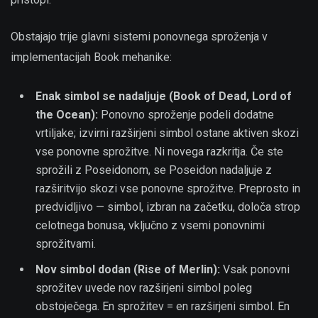
Obstajajo trije glavni sistemi ponovnega sproženja v
implementacijah Book mehanike:
Enak simbol se nadaljuje (Book of Dead, Lord of
the Ocean):
Ponovno sproženje podeli dodatne
vrtiljake; izvirni razširjeni simbol ostane aktiven skozi
vse ponovne sprožitve. Ni novega razkritja. Če ste
sprožili z Poseidonom, se Poseidon nadaljuje z
razširitvijo skozi vse ponovne sprožitve. Preprosto in
predvidljivo — simbol, izbran na začetku, določa strop
celotnega bonusa, vključno z vsemi ponovnimi
sprožitvami.
Nov simbol dodan (Rise of Merlin):
Vsak ponovni
sprožitev uvede nov razširjeni simbol poleg
obstoječega. En sprožitev = en razširjeni simbol. En