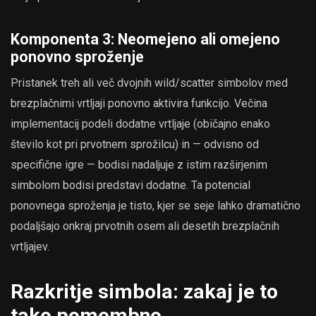
Komponenta 3: Neomejeno ali omejeno
ponovno sproženje
Pristanek treh ali več dvojnih wild/scatter simbolov med
brezplačnimi vrtljaji ponovno aktivira funkcijo. Večina
implementacij podeli dodatne vrtljaje (običajno enako
število kot pri prvotnem sprožilcu) in — odvisno od
specifične igre — bodisi nadaljuje z istim razširjenim
simbolom bodisi predstavi dodatne. Ta potencial
ponovnega sproženja je tisto, kjer se seje lahko dramatično
podaljšajo onkraj prvotnih osem ali desetih brezplačnih
vrtljajev.
Razkritje simbola: zakaj je to
tako pomembno