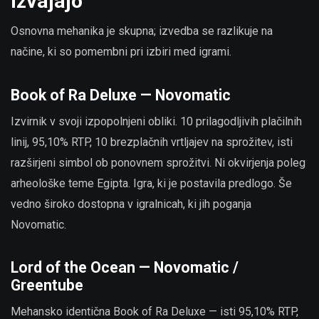
izvajajo
Osnovna mehanika je skupna; izvedba se razlikuje na
načine, ki so pomembni pri izbiri med igrami.
Book of Ra Deluxe — Novomatic
Izvirnik v svoji izpopolnjeni obliki. 10 prilagodljivih plačilnih
linij, 95,10% RTP, 10 brezplačnih vrtljajev na sprožitev, isti
razširjeni simbol ob ponovnem sprožitvi. Ni okvirjenja poleg
arheološke teme Egipta. Igra, ki je postavila predlogo. Še
vedno široko dostopna v igralnicah, ki jih poganja
Novomatic.
Lord of the Ocean — Novomatic /
Greentube
Mehansko identična Book of Ra Deluxe — isti 95,10% RTP,