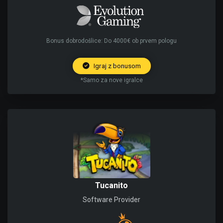
Bonus dobrodošlice: Do 4000€ ob prvem pologu
Igraj z bonusom
*Samo za nove igralce
Tucanito
Software Provider