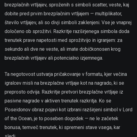
brezplačnih vrtljajev, sproženih s simboli scatter, veste, kaj
dobite pred prvim brezplačnim vrtljajem — multiplikator,
število vrtljajev, ali so divji simboli zaklenjeni. Vse je vnaprej
določeno ob sprožitvi. Razkritje razširjenega simbola doda
trenutek prave napetosti med sprožitvijo in igranjem: za
sekundo ali dve ne veste, ali imate dobičkonosen krog
brezplačnih vrtljajev ali potencialno izjemnega.
Ta negotovost ustvarja pričakovanje v formatu, kjer večina
igralcev misli na brezplačne vrtljaje kot na nagrado, ki se
preprosto odvija. Razkritje pretvori brezplačne vrtljaje iz
pasivne nagrade v aktiven trenutek razkritja. Ko se
Poseidonov obraz pojavi kot izbrani razširjeni simbol v Lord
of the Ocean, je to poseben dogodek — ne le začetek
bonusa, temveč trenutek, ki spremeni stave vsega, kar
sledi.