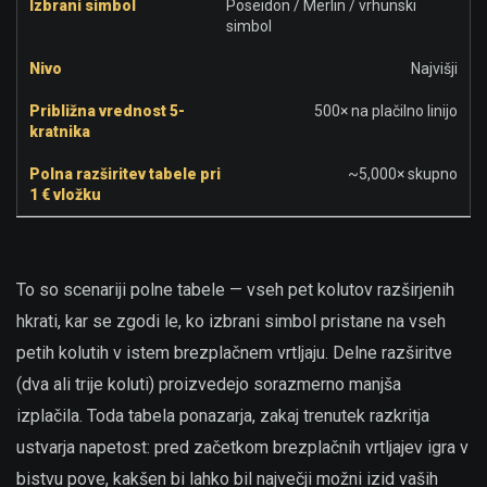
Poseidon / Merlin / vrhunski
simbol
Najvišji
500× na plačilno linijo
~5,000× skupno
To so scenariji polne tabele — vseh pet kolutov razširjenih
hkrati, kar se zgodi le, ko izbrani simbol pristane na vseh
petih kolutih v istem brezplačnem vrtljaju. Delne razširitve
(dva ali trije koluti) proizvedejo sorazmerno manjša
izplačila. Toda tabela ponazarja, zakaj trenutek razkritja
ustvarja napetost: pred začetkom brezplačnih vrtljajev igra v
bistvu pove, kakšen bi lahko bil največji možni izid vaših