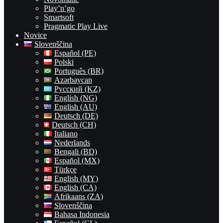
Play’n’go
Smartsoft
Pragmatic Play Live
Novice
Slovenščina
Español (PE)
Polski
Português (BR)
Azərbaycan
Русский (KZ)
English (NG)
English (AU)
Deutsch (DE)
Deutsch (CH)
Italiano
Nederlands
Bengali (BD)
Español (MX)
Türkçe
English (MY)
English (CA)
Afrikaans (ZA)
Slovenščina
Bahasa Indonesia