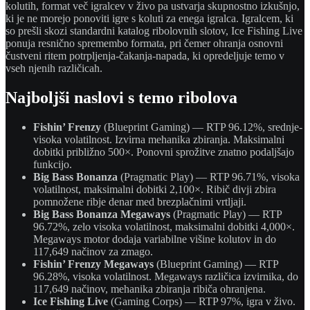
kolutih, format več igralcev v živo pa ustvarja skupnostno izkušnjo,
ki je ne morejo ponoviti igre s koluti za enega igralca. Igralcem, ki
so prešli skozi standardni katalog ribolovnih slotov, Ice Fishing Live
ponuja resnično spremembo formata, pri čemer ohranja osnovni
čustveni ritem potrpljenja-čakanja-napada, ki opredeljuje temo v
vseh njenih različicah.
Najboljši naslovi s temo ribolova
Fishin’ Frenzy
(Blueprint Gaming) — RTP 96.12%, srednje-
visoka volatilnost. Izvirna mehanika zbiranja. Maksimalni
dobitki približno 500×. Ponovni sprožitve znatno podaljšajo
funkcijo.
Big Bass Bonanza
(Pragmatic Play) — RTP 96.71%, visoka
volatilnost, maksimalni dobitki 2,100×. Ribič divji zbira
pomnožene ribje denar med brezplačnimi vrtljaji.
Big Bass Bonanza Megaways
(Pragmatic Play) — RTP
96.72%, zelo visoka volatilnost, maksimalni dobitki 4,000×.
Megaways motor dodaja variabilne višine kolutov in do
117,649 načinov za zmago.
Fishin’ Frenzy Megaways
(Blueprint Gaming) — RTP
96.28%, visoka volatilnost. Megaways različica izvirnika, do
117,649 načinov, mehanika zbiranja ribiča ohranjena.
Ice Fishing Live
(Gaming Corps) — RTP 97%, igra v živo.