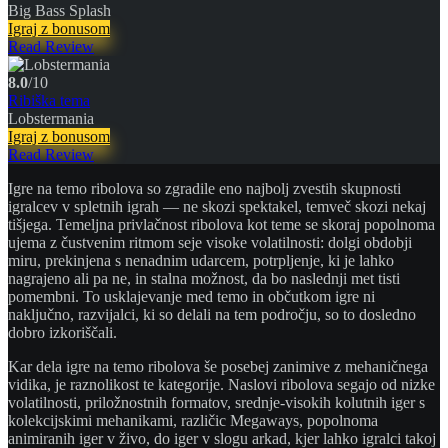
Big Bass Splash
Igraj z bonusom
Read Review
8.0
/10
Ribiška tema
Lobstermania
Igraj z bonusom
Read Review
Igre na temo ribolova so zgradile eno najbolj zvestih skupnosti
igralcev v spletnih igrah — ne skozi spektakel, temveč skozi nekaj
tišjega. Temeljna privlačnost ribolova kot teme se skoraj popolnoma
ujema z čustvenim ritmom seje visoke volatilnosti: dolgi obdobji
miru, prekinjena s nenadnim udarcem, potrpljenje, ki je lahko
nagrajeno ali pa ne, in stalna možnost, da bo naslednji met tisti
pomembni. To usklajevanje med temo in občutkom igre ni
naključno, razvijalci, ki so delali na tem področju, so to dosledno
dobro izkoriščali.
Kar dela igre na temo ribolova še posebej zanimive z mehaničnega
vidika, je raznolikost te kategorije. Naslovi ribolova segajo od nizke
volatilnosti, priložnostnih formatov, srednje-visokih kolutnih iger s
kolekcijskimi mehanikami, različic Megaways, popolnoma
animiranih iger v živo, do iger v slogu arkad, kjer lahko igralci takoj