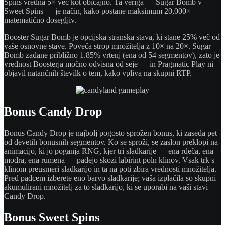
Spins vredna 5× več kot običajno. Ta veriga — Sugar Bomb v
Sweet Spins — je način, kako postane maksimum 20,000×
matematično dosegljiv.
Booster Sugar Bomb je opcijska stranska stava, ki stane 25% več od
vaše osnovne stave. Poveča strop množitelja z 10× na 20×. Sugar
Bomb zadane približno 1.85% vrtenj (ena od 54 segmentov), zato je
vrednost Boosterja močno odvisna od seje — in Pragmatic Play ni
objavil natančnih številk o tem, kako vpliva na skupni RTP.
Bonus Candy Drop
Bonus Candy Drop je najbolj pogosto sprožen bonus, ki zaseda pet
od devetih bonusnih segmentov. Ko se sproži, se zaslon preklopi na
animacijo, ki jo poganja RNG, kjer tri sladkarije — ena rdeča, ena
modra, ena rumena — padejo skozi labirint poln klinov. Vsak trk s
klinom preusmeri sladkarijo in ta na poti zbira vrednosti množitelja.
Pred padcem izberete eno barvo sladkarije; vaša izplačila so skupni
akumulirani množitelj za to sladkarijo, ki se uporabi na vaši stavi
Candy Drop.
Bonus Sweet Spins