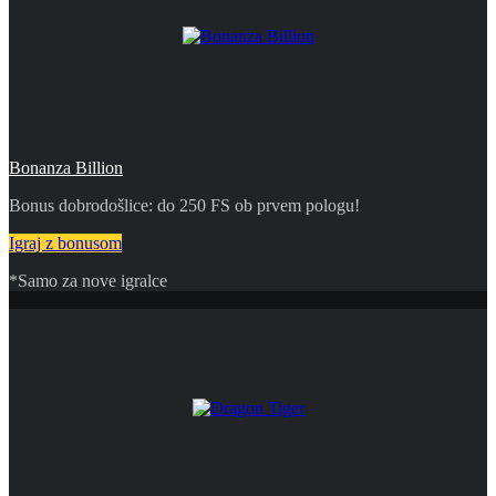
Bonanza Billion
Bonus dobrodošlice: do 250 FS ob prvem pologu!
Igraj z bonusom
*Samo za nove igralce