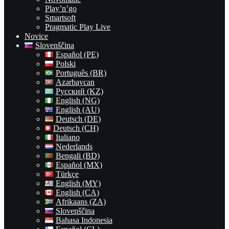
Play’n’go
Smartsoft
Pragmatic Play Live
Novice
Slovenščina
Español (PE)
Polski
Português (BR)
Azərbaycan
Русский (KZ)
English (NG)
English (AU)
Deutsch (DE)
Deutsch (CH)
Italiano
Nederlands
Bengali (BD)
Español (MX)
Türkçe
English (MY)
English (CA)
Afrikaans (ZA)
Slovenščina
Bahasa Indonesia