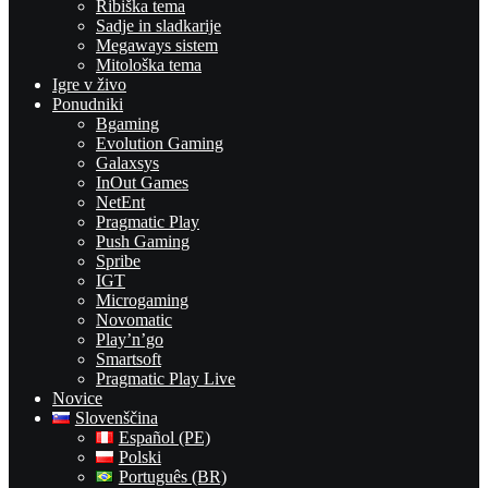
Ribiška tema
Sadje in sladkarije
Megaways sistem
Mitološka tema
Igre v živo
Ponudniki
Bgaming
Evolution Gaming
Galaxsys
InOut Games
NetEnt
Pragmatic Play
Push Gaming
Spribe
IGT
Microgaming
Novomatic
Play’n’go
Smartsoft
Pragmatic Play Live
Novice
Slovenščina
Español (PE)
Polski
Português (BR)