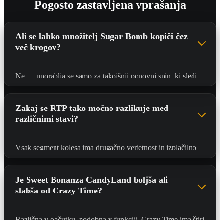
Pogosto zastavljena vprašanja
Ali se lahko množitelj Sugar Bomb kopiči čez
več krogov?
Ne — uporablja se samo za takojšnji ponovni spin, ki sledi.
Ampak, če ta ponovni spin zadene Sweet Spins, se množitelj
prenese na vse zmage v celotnem bonusu. Sugar Bomb 10×
Zakaj se RTP tako močno razlikuje med
v kombinaciji s Sweet Spins sprožitvijo je pot do največjih
različnimi stavi?
izidov igre.
Vsak segment kolesa ima drugačno verjetnost in izplačilno
razmerje. Številka 1 je najpogostejša, zato je hišni rob na njej
najnižji (~96.95%). Stave v bonusnih krogih, kot so Sweet
Je Sweet Bonanza CandyLand boljša ali
Spins, zadenejo približno 1 od 54 spinov — ta varianca je
slabša od Crazy Time?
vključena v njihov RTP, kar ga potiska proti 91.59% dnu. Če
je RTP vaša prioriteta, stave na številke vedno premagajo
Različna v občutku, podobna v funkciji. Crazy Time ima štiri