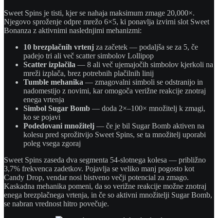
Sweet Spins je tisti, kjer se nahaja maksimum zmage 20,000×.
Njegovo sproženje odpre mrežo 6×5, ki ponavlja izvirni slot Sweet
Bonanza z aktivnimi naslednjimi mehanizmi:
10 brezplačnih vrtenj
za začetek — podaljša se za 5, če
padejo tri ali več scatter simbolov Lollipop
Scatter izplačila
— 8 ali več ujemajočih simbolov kjerkoli na
mreži izplača, brez potrebnih plačilnih linij
Tumble mehanika
— zmagovalni simboli se odstranijo in
nadomestijo z novimi, kar omogoča verižne reakcije znotraj
enega vrtenja
Simbol Sugar Bomb
— doda 2×–100× množitelj k zmagi,
ko se pojavi
Podedovani množitelj
— če je bil Sugar Bomb aktiven na
kolesu pred sprožitvijo Sweet Spins, se ta množitelj uporabi
poleg vsega zgoraj
Sweet Spins zaseda dva segmenta 54-slotnega kolesa — približno
3,7% frekvenca zadetkov. Pojavlja se veliko manj pogosto kot
Candy Drop, vendar nosi bistveno večji potencial za zmago.
Kaskadna mehanika pomeni, da so verižne reakcije možne znotraj
enega brezplačnega vrtenja, in če so aktivni množitelji Sugar Bomb,
se nabran vrednost hitro povečuje.