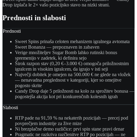
Drop izplača le 2× vašo pozicijsko stavo na nizki strani.
Prednosti in slabosti
Prednosti
Sweet Spins prinaša celoten mehanizem igralnega avtomata
Sweet Bonanza — prepoznaven in zabaven
Verige množiteljev Sugar Bomb lahko rutinski bonus
spremenijo v zadetek, ki definira sejo
Širok razpon stav (0,20 €–3.000 €) omogoča priložnostnim
igralcem in visokim igralcem, da igrajo v isti seji
Največji dobitek je omejen na 500.000 € ne glede na vložek
— nenavadna preglednost v kategoriji, kjer so omejitve
pogosto skrite
Candy Drop daje 5 priložnosti na kolo za sprožitev bonusa —
pogostejša akcija kot pri konkurenčnih kolesnih igrah
Slabosti
RTP pade na 91,59 % na nekaterih pozicijah — precej pod
povprečjem industrije za žive mize
Ni brezplačne demo različice: prvi spin stane pravi denar
Pragmatic ne razkriva razčlenitve RTP po pozicijah — ne