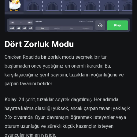
Dört Zorluk Modu
Chicken Road’da bir zorluk modu seçmek, bir tur
başlamadan önce yaptığınız en önemli karardır. Bu,
karşılaşacağınız şerit sayısını, tuzakların yoğunluğunu ve
çarpan tavanını belirler.
Kolay: 24 şerit, tuzaklar seyrek dağıtılmış. Her adımda
hayatta kalma olasılığı yüksek, ancak çarpan tavanı yaklaşık
23x civarında. Oyun davranışını öğrenmek isteyenler veya
oturum uzunluğu ve sürekli küçük kazançlar isteyen
oyuncular için en iyisidir.