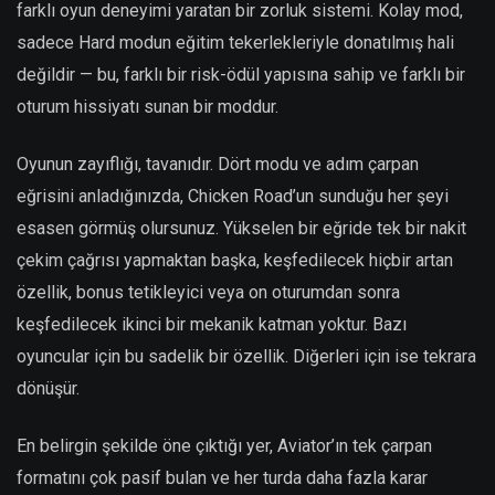
farklı oyun deneyimi yaratan bir zorluk sistemi. Kolay mod,
sadece Hard modun eğitim tekerlekleriyle donatılmış hali
değildir — bu, farklı bir risk-ödül yapısına sahip ve farklı bir
oturum hissiyatı sunan bir moddur.
Oyunun zayıflığı, tavanıdır. Dört modu ve adım çarpan
eğrisini anladığınızda, Chicken Road’un sunduğu her şeyi
esasen görmüş olursunuz. Yükselen bir eğride tek bir nakit
çekim çağrısı yapmaktan başka, keşfedilecek hiçbir artan
özellik, bonus tetikleyici veya on oturumdan sonra
keşfedilecek ikinci bir mekanik katman yoktur. Bazı
oyuncular için bu sadelik bir özellik. Diğerleri için ise tekrara
dönüşür.
En belirgin şekilde öne çıktığı yer, Aviator’ın tek çarpan
formatını çok pasif bulan ve her turda daha fazla karar