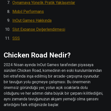
Oynamaya Yönelik Pratik Yaklaşımlar
Mobil Performans
InOut Games Hakkında
Slot Expanse Değerlendirmesi
SSS
Chicken Road Nedir?
2024 Nisan ayında InOut Games tarafından piyasaya
sürülen Chicken Road, komedinin en eski kurulumlarından
biri etrafında inşa edilmiş bir arcade-çarpışma oyunudur:
bir tavuğun yolu geçmeye çalışması. Bu önermenin
önemsiz göründüğü yer, yolun açık ocaklarla dolu
olduğunu ve her adımın daha büyük bir çarpanı kilitlediğini,
aynı zamanda tavuğunuzun akşam yemeği olma şansını
artırdığını fark ettiğinizde başlar.