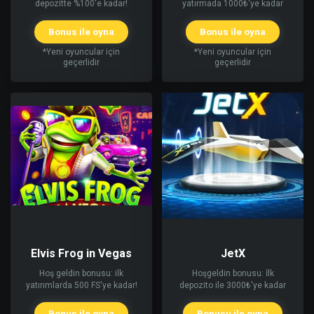
depozitte %100'e kadar!
yatırmada 1000₺'ye kadar
Bonus ile oyna
Bonus ile oyna
*Yeni oyuncular için
*Yeni oyuncular için
geçerlidir
geçerlidir
Elvis Frog in Vegas
JetX
Hoş geldin bonusu: ilk
Hoşgeldin bonusu: İlk
yatırımlarda 500 FS'ye kadar!
depozito ile 3000₺'ye kadar
Bonus ile oyna
Bonusu ile oyna