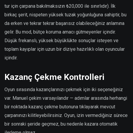
tur için çarpana bakılmaksızın ₺20,000 ile sınırlıdır). İlk
birkaç şerit, nispeten yüksek tuzak yoğunluğuna sahiptir, bu
da erken ve tekrar tekrar başarısız olabileceğiniz anlamına
gelir. Bu mod, bütçe koruma amacı gütmeyenler içindir.
Düşük frekanslı, yüksek büyüklükte sonuçlar isteyen ve
toplam kayıplar için uzun bir diziye hazırlıklı olan oyuncular
içindir.
Kazanç Çekme Kontrolleri
Oyun sırasında kazançlarınızı çekmek için iki seçeneğiniz
var. Manuel çekim varsayılandır — adımlar arasında herhangi
bir noktada kazanç çekme butonuna tıklayarak mevcut
çarpanınızı kilitleyebilirsiniz. Oyun, izin vermediğiniz sürece
bir sonraki şeride geçmez, bu nedenle kazara otomatik
ilerleme olmaz.