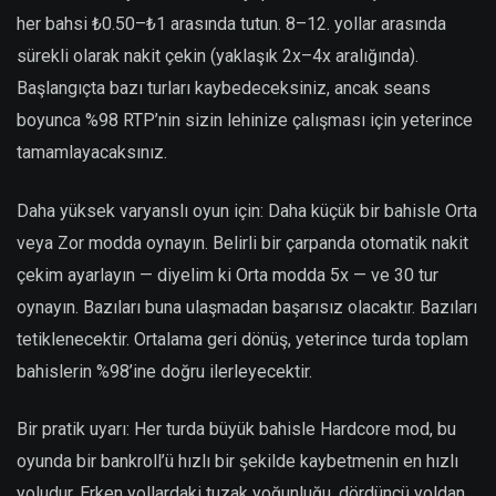
her bahsi ₺0.50–₺1 arasında tutun. 8–12. yollar arasında
sürekli olarak nakit çekin (yaklaşık 2x–4x aralığında).
Başlangıçta bazı turları kaybedeceksiniz, ancak seans
boyunca %98 RTP’nin sizin lehinize çalışması için yeterince
tamamlayacaksınız.
Daha yüksek varyanslı oyun için: Daha küçük bir bahisle Orta
veya Zor modda oynayın. Belirli bir çarpanda otomatik nakit
çekim ayarlayın — diyelim ki Orta modda 5x — ve 30 tur
oynayın. Bazıları buna ulaşmadan başarısız olacaktır. Bazıları
tetiklenecektir. Ortalama geri dönüş, yeterince turda toplam
bahislerin %98’ine doğru ilerleyecektir.
Bir pratik uyarı: Her turda büyük bahisle Hardcore mod, bu
oyunda bir bankroll’ü hızlı bir şekilde kaybetmenin en hızlı
yoludur. Erken yollardaki tuzak yoğunluğu, dördüncü yoldan