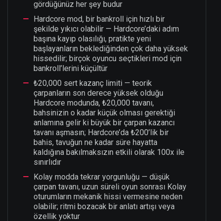
gördüğünüz her şey budur
Hardcore mod, bir bankroll için hızlı bir
şekilde yıkıcı olabilir — Hardcore’daki adım
başına kayıp olasılığı, pratikte yeni
başlayanların beklediğinden çok daha yüksek
hissedilir; birçok oyuncu seçtikleri mod için
bankroll’lerini küçültür
₺20,000 sert kazanç limiti — teorik
çarpanların son derece yüksek olduğu
Hardcore modunda, ₺20,000 tavanı,
bahsinizin o kadar küçük olması gerektiği
anlamına gelir ki büyük bir çarpan kazancı
tavanı aşmasın; Hardcore’da ₺200’lik bir
bahis, tavuğun ne kadar süre hayatta
kaldığına bakılmaksızın etkili olarak 100x ile
sınırlıdır
Kolay modda tekrar yorgunluğu — düşük
çarpan tavanı, uzun süreli oyun sonrası Kolay
oturumların mekanik hissi vermesine neden
olabilir; ritmi bozacak bir anlatı artışı veya
özellik yoktur