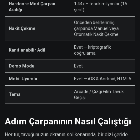
Hardcore Mod Çarpan
1.44x – teorik milyonlar (15
Aralığı
şerit)
Önceden belirlenmiş
Nakit Çekme
çarpanda Manuel veya
Otomatik Nakit Çekme
Evet — kriptografik
Kanıtlanabilir Adil
doğrulama
Demo Modu
Evet
Mobil Uyumlu
Evet — iOS & Android, HTML5
Arcade / Çizgi Film Tavuk
Tema
Geçişi
Adım Çarpanının Nasıl Çalıştığı
Her tur, tavuğunuzun ekranın sol kenarında, bir dizi şeride