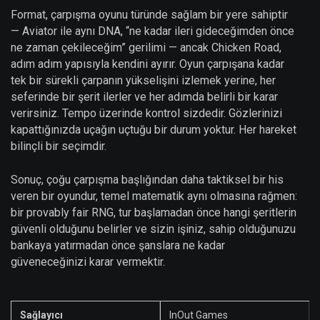
Format, çarpışma oyunu türünde sağlam bir yere sahiptir
— Aviator ile aynı DNA, “ne kadar ileri gideceğimden önce
ne zaman çekileceğim” gerilimi — ancak Chicken Road,
adım adım yapısıyla kendini ayırır. Oyun çarpışana kadar
tek bir sürekli çarpanın yükselişini izlemek yerine, her
seferinde bir şerit ilerler ve her adımda belirli bir karar
verirsiniz. Tempo üzerinde kontrol sizdedir. Gözlerinizi
kapattığınızda uçağın uçtuğu bir durum yoktur. Her hareket
bilinçli bir seçimdir.
Sonuç, çoğu çarpışma başlığından daha taktiksel bir his
veren bir oyundur, temel matematik aynı olmasına rağmen:
bir provably fair RNG, tur başlamadan önce hangi şeritlerin
güvenli olduğunu belirler ve sizin işiniz, sahip olduğunuzu
bankaya yatırmadan önce şanslara ne kadar
güveneceğinizi karar vermektir.
Sağlayıcı
InOut Games