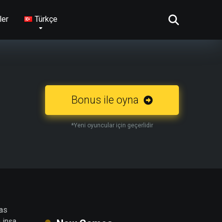
ler
Türkçe
Bonus ile oyna
*Yeni oyuncular için geçerlidir
gas
 inşa