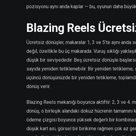
pozisyonu aynı anda kaplar — bu, oyunun daha büyük
Blazing Reels Ücrets
Ücretsiz dönüşler, makaralar 1, 3 ve 5’te aynı anda s
değil, özellikle bu üç makarada. Vuruş sıklığı yaklaşı
düşük bir seviyededir. Beş ücretsiz dönüşle başlarsın
sayıda yeniden tetiklenebilir. Bir yeniden tetikleme
üçüncü dönüşünüzde bir yeniden tetikleme, toplamda
dönüş verir.
Blazing Reels mekaniği boyunca aktiftir: 2, 3 ve 4. m
dönüş, o birleşik alandaki dokuz hücrenin tamamını ka
ödeme çizgisi boyunca yüksek değerli bir kombinasyo
düşük kart ası, görsel bir birikime rağmen çok az g