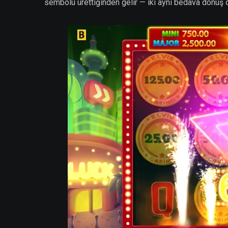
sembolü ürettiğinden gelir — iki aynı bedava dönüş ot