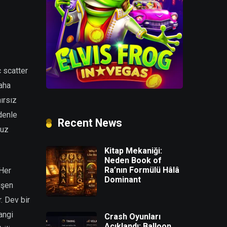
ç scatter
daha
ırsız
denle
Recent News
kuz
Kitap Mekaniği:
Neden Book of
Ra’nın Formülü Hâlâ
 Her
Dominant
işen
. Dev bir
angi
Crash Oyunları
Açıklandı: Balloon,