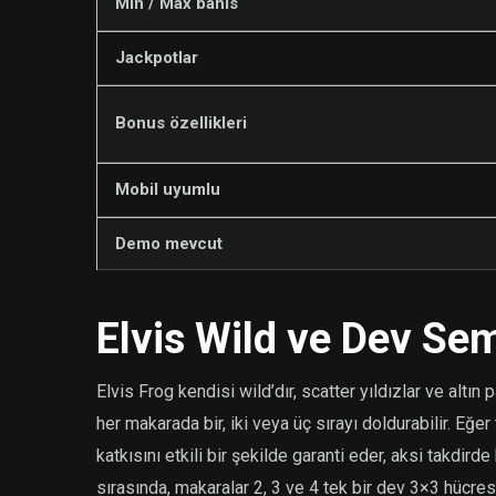
Min / Max bahis
Jackpotlar
Bonus özellikleri
Mobil uyumlu
Demo mevcut
Elvis Wild ve Dev Se
Elvis Frog kendisi wild’dır, scatter yıldızlar ve altın p
her makarada bir, iki veya üç sırayı doldurabilir. Eğ
katkısını etkili bir şekilde garanti eder, aksi takdi
sırasında, makaralar 2, 3 ve 4 tek bir dev 3×3 hücres