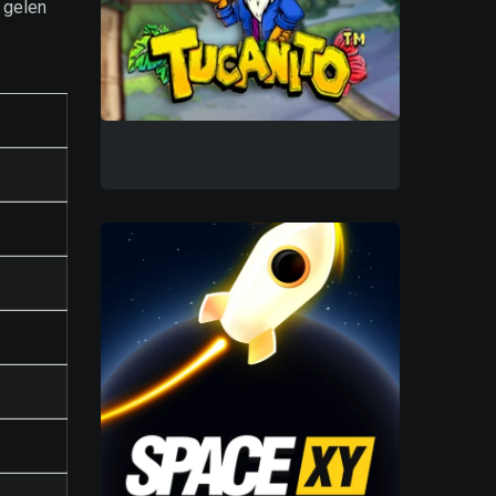
 gelen