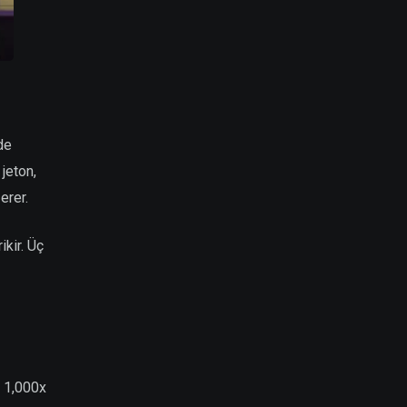
de
jeton,
erer.
ikir. Üç
k 1,000x