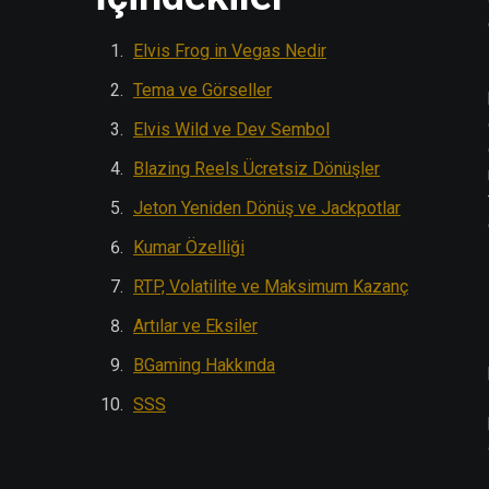
Elvis Frog in Vegas Nedir
Tema ve Görseller
Elvis Wild ve Dev Sembol
Blazing Reels Ücretsiz Dönüşler
Jeton Yeniden Dönüş ve Jackpotlar
Kumar Özelliği
RTP, Volatilite ve Maksimum Kazanç
Artılar ve Eksiler
BGaming Hakkında
SSS