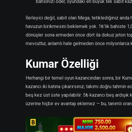
bahsinizi öder, oyundaki en büyük tek sabit kaz
İlerleyici değil, sabit olan Mega, tetiklediğiniz an
havuzun birikmesini beklemek yok. 1₺’lik bahiste 
dönüşler sona ermeden önce dört ila dokuz jeton top
mevcuttur, anlamlı hale gelmeden önce milyonlarca kat
Kumar Özelliği
Herhangi bir temel oyun kazancından sonra, bir Kumar
kazancı iki katına çıkarırsınız; takımı doğru tahmin ed
beş kez üst üste yapılabilir: 5₺ kazancı beş ardışık 
üzerine hiçbir ev avantajı eklemez — bu, tanımlı oranl