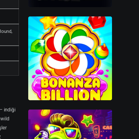
Round,
— indiği
 wild
şler
z