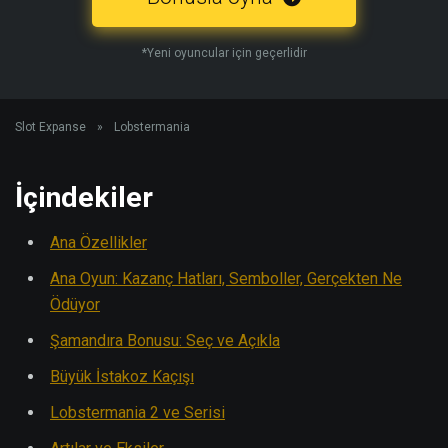
*Yeni oyuncular için geçerlidir
Slot Expanse
»
Lobstermania
İçindekiler
Ana Özellikler
Ana Oyun: Kazanç Hatları, Semboller, Gerçekten Ne
Ödüyor
Şamandıra Bonusu: Seç ve Açıkla
Büyük İstakoz Kaçışı
Lobstermania 2 ve Serisi