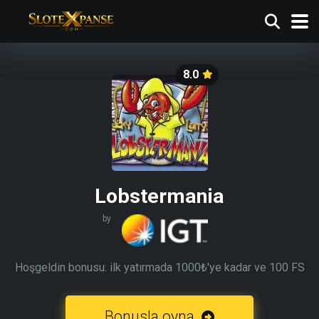
8.0
Lobstermania
by
Hoşgeldin bonusu: ilk yatırmada 1000₺'ye kadar ve 100 FS
Bonusla oyna