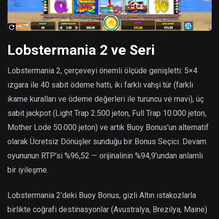
Lobstermania 2 ve Seri
Lobstermania 2, çerçeveyi önemli ölçüde genişletti: 5×4
ızgara ile 40 sabit ödeme hattı, iki farklı vahşi tür (farklı
ikame kuralları ve ödeme değerleri ile turuncu ve mavi), üç
sabit jackpot (Light Trap 2.500 jeton, Full Trap 10.000 jeton,
Mother Lode 50.000 jeton) ve artık Buoy Bonus’un alternatif
olarak Ücretsiz Dönüşler sunduğu bir Bonus Seçici. Devam
oyununun RTP’si %96,52 — orijinalinin %94,9’undan anlamlı
bir iyileşme.
Lobstermania 2’deki Buoy Bonus, gizli Altın ıstakozlarla
birlikte coğrafi destinasyonlar (Avustralya, Brezilya, Maine)