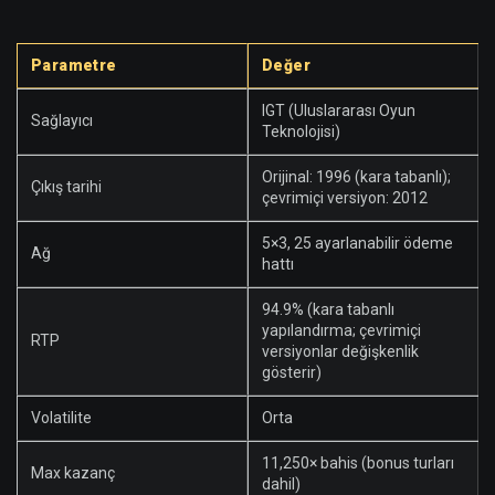
Parametre
Değer
IGT (Uluslararası Oyun
Sağlayıcı
Teknolojisi)
Orijinal: 1996 (kara tabanlı);
Çıkış tarihi
çevrimiçi versiyon: 2012
5×3, 25 ayarlanabilir ödeme
Ağ
hattı
94.9% (kara tabanlı
yapılandırma; çevrimiçi
RTP
versiyonlar değişkenlik
gösterir)
Volatilite
Orta
11,250× bahis (bonus turları
Max kazanç
dahil)