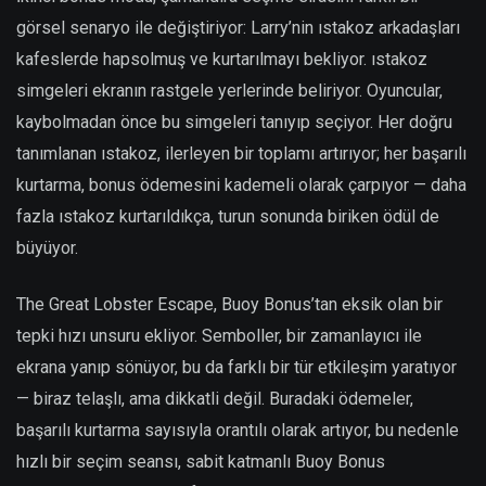
görsel senaryo ile değiştiriyor: Larry’nin ıstakoz arkadaşları
kafeslerde hapsolmuş ve kurtarılmayı bekliyor. ıstakoz
simgeleri ekranın rastgele yerlerinde beliriyor. Oyuncular,
kaybolmadan önce bu simgeleri tanıyıp seçiyor. Her doğru
tanımlanan ıstakoz, ilerleyen bir toplamı artırıyor; her başarılı
kurtarma, bonus ödemesini kademeli olarak çarpıyor — daha
fazla ıstakoz kurtarıldıkça, turun sonunda biriken ödül de
büyüyor.
The Great Lobster Escape, Buoy Bonus’tan eksik olan bir
tepki hızı unsuru ekliyor. Semboller, bir zamanlayıcı ile
ekrana yanıp sönüyor, bu da farklı bir tür etkileşim yaratıyor
— biraz telaşlı, ama dikkatli değil. Buradaki ödemeler,
başarılı kurtarma sayısıyla orantılı olarak artıyor, bu nedenle
hızlı bir seçim seansı, sabit katmanlı Buoy Bonus