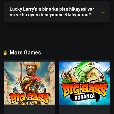
Çevrimiçi oyun için, Lobstermania 2 hemen hemen
Avustralya), bu da iki, üç veya dört şamandıra seçimi
her ölçülebilir boyutta mantıklı bir seçimdir: Orijinalin
Lucky Larry'nin bir arka plan hikayesi var
alıp almayacağınızı belirliyor. Her seçim, Larry’nin
mı ve bu oyun deneyimini etkiliyor mu?
%94.9’luk RTP’sine karşı %96.52, tam mobil
tuzağındaki ıstakozları ortaya çıkarıyor — her
uyumluluk, yalnızca masaüstü yerine, 25 yerine 40
Lucky Larry, bir New England balıkçısı tipi olan
ıstakozun bir nakit değeri var ve hepsi tur sonunda
ödeme hattı, üç jackpot katmanı ve hem Buoy Bonus’u
kurgusal bir antropomorfik ıstakozdur — sarı bir
aynı anda hesaplanıyor. Ödeme aralığı, şamandıra
hem de coğrafi alt bonuslarla bir Ücretsiz Dönüş
yağmurluk giyen, bir pipo içen ve sürekli neşeli bir
seçim sayısıyla doğrudan orantılıdır: iki şamandıra,
alternatifi sunan bir Bonus Seçici. Orijinal, yer tabanlı
memnuniyet gülümsemesiyle dolaşan bir karakterdir.
toplam bahsinizin 20× ile 2,000× arasında bir kazanç
kabin cazibesini koruyor ve onu şahsen
More Games
IGT, karakterin biyografik bir arka plan hikayesini
garanti ederken, dört şamandıra 40–4,000× garanti
deneyimleyen oyuncular için gerçek bir slot tarihi
yayınlamadı, ancak karakterin kişiliğini tamamen oyun
ediyor. Seçtiğiniz yer önemlidir çünkü seçim sayısını
parçası, ancak bunlar çevrimiçi oyun için duygusal
içi tepkilerle oluşturdu: bonus kazançlarını görünür bir
değiştirir, ancak her şamandıranın arkasındaki belirli
avantajlardır. Eğer franchise’ın kültürel kökenleriyle
şekilde kutluyor, boş tuzaklara somurtuyor ve
ödüller rastgele belirlenir. Yüksek değerli ıstakozlarla
özel olarak ilgileniyorsanız, klasik olanı demo modda
genellikle seçimlerinize bağlı olarak bir gün balık
dört seçim yapmak, bu slotun hatırlanan oturum
oynayın. Gerçek para oturumları için en iyi performans
tutmanın duygusal yayını olan iyimserlikten zafer
tanımlayıcı sonuçlarına giden yoldur.
gösteren versiyonu istiyorsanız, Lobstermania 2
veya hayal kırıklığına geçiyor. Bu reaktif
kesinlikle üstün bir üründür.
karakterizasyon, kozmetik değil, işlevsel bir oyun
deneyimidir — seçim sonuçları hakkında anında geri