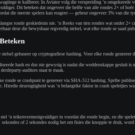
wagtinge te kalibreer. In Aviator volg die verspreiding ‘n omgekeerde 
vuldiger. Dit beteken dat ongeveer die helfte van alle rondes 2× of h
ordat die meeste spelers kan reageer — gebeur ongeveer 3% van die ty
langse ronde geskiedenis nie. ‘n Reeks van tien rondes wat onder 2× c
eerbaar deur die bewysbaar regverdig stelsel, wat elke ronde se saad pub
 Beteken
e stelsel gebaseer op cryptografiese hashing. Voor elke ronde genereer d
liseerde hash en dus nie gewysig is nadat die weddenskappe gesluit is nie
 derdeparty-auditors staat te maak.
ke ronde se crashpunt te genereer via SHA-512 hashing. Spribe publiseer
e. Hierdie deursigtigheid was ‘n belangrike faktor in crash speletjies w
y stel ‘n teikenvermenigvuldiger in voordat die ronde begin, en die spel
1 sekondes of 2 sekondes nodig het om fisies die knoppie te druk, word 