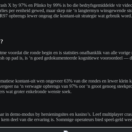
rash X by 97% en Plinko by 99% is bo die bedryfsgemiddelde vir video 
lies per eenheid gewed, maar skep nie ‘n langtermyn winsgewende strat
R97 opbrengs lewer ongeag die kontant-uit strategie wat gebruik word.
h?
me voordat die ronde begin en is statisties onafhanklik van alle vorig
rash op pad is, is ‘n goed gedokumenteerde kognitiewe vooroordeel — d
utomatiese kontant-uit wen ongeveer 63% van die rondes en lewer klein
vergeer na ‘n verwagte opbrengs van 97% oor ‘n groot genoeg steekproe
lers wat groter enkelronde wenste soek.
aar in demo-modus by hersieningsites en kasino’s. Leef multiplayer cr
 kern deel van die ervaring is. Sommige operateurs bied speel-geld wee