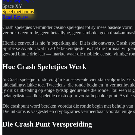
Botsingspeletjies
Space XY
Speel met bonus
Read Review
Crash speletjies verminder casino speletjies tot sy mees basiese vor
verloor. Geen rolle, geen betaallyne, geen simbole, geen draai-animas
Hierdie eenvoud is nie ‘n beperking nie. Dit is die ontwerp. Crash spe
Spribe se Aviator, wat in 2019 bekendgestel is, het die formaat vir g
geword binne drie jaar — markte waar die mobiele eerste, vinnige ro
Hoe Crash Speletjies Werk
‘n Crash speletjie ronde volg ‘n konsekwente vier-stap volgorde. Eer
uitbetalingsvlakke toe. Tweedens, die ronde begin en ‘n vermenigvuldi
jy druk uitbetaling op enige tydstip gedurende die ronde. Jou wen i
belangrikste — die speletjie crash op ‘n voorafbepaalde punt. As die sp
Die crashpunt word bereken voordat die ronde begin met behulp van ‘n
Die uitkoms is vasgestel en cryptografies verifieerbaar voordat enige
Die Crash Punt Verspreiding