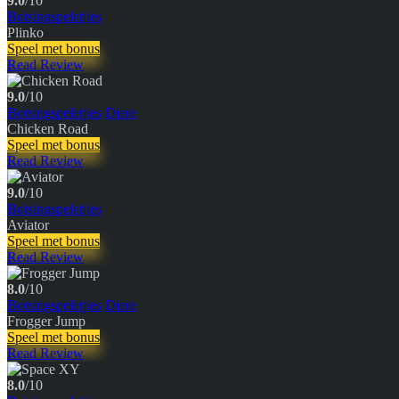
9.0
/10
Botsingspeletjies
Plinko
Speel met bonus
Read Review
9.0
/10
Botsingspeletjies
Diere
Chicken Road
Speel met bonus
Read Review
9.0
/10
Botsingspeletjies
Aviator
Speel met bonus
Read Review
8.0
/10
Botsingspeletjies
Diere
Frogger Jump
Speel met bonus
Read Review
8.0
/10