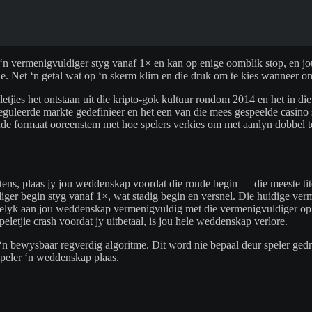
m: ‘n vermenigvuldiger styg vanaf 1× en kan op enige oomblik stop, en j
ie. Net ‘n getal wat op ‘n skerm klim en die druk om te kies wanneer om
letjies het ontstaan uit die kripto-gok kultuur rondom 2014 en het in d
ereguleerde markte gedefinieer en het een van die mees gespeelde casino
nde formaat ooreenstem met hoe spelers verkies om met aanlyn dobbel t
stens, plaas jy jou weddenskap voordat die ronde begin — die meeste t
ger begin styg vanaf 1×, wat stadig begin en versnel. Die huidige verme
s gelyk aan jou weddenskap vermenigvuldig met die vermenigvuldiger op
eletjie crash voordat jy uitbetaal, is jou hele weddenskap verlore.
 bewysbaar regverdig algoritme. Dit word nie bepaal deur speler gedrag
 speler ‘n weddenskap plaas.