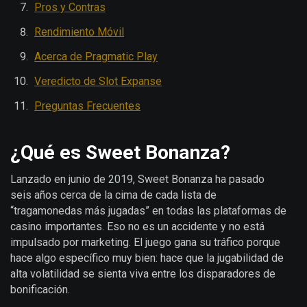
Pros y Contras
Rendimiento Móvil
Acerca de Pragmatic Play
Veredicto de Slot Expanse
Preguntas Frecuentes
¿Qué es Sweet Bonanza?
Lanzado en junio de 2019, Sweet Bonanza ha pasado
seis años cerca de la cima de cada lista de
“tragamonedas más jugadas” en todas las plataformas de
casino importantes. Eso no es un accidente y no está
impulsado por marketing. El juego gana su tráfico porque
hace algo específico muy bien: hace que la jugabilidad de
alta volatilidad se sienta viva entre los disparadores de
bonificación.