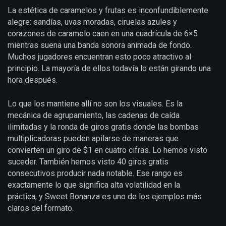
La estética de caramelos y frutas es inconfundiblemente
alegre: sandías, uvas moradas, ciruelas azules y
corazones de caramelo caen en una cuadrícula de 6×5
mientras suena una banda sonora animada de fondo.
Muchos jugadores encuentran esto poco atractivo al
principio. La mayoría de ellos todavía lo están girando una
hora después.
Lo que los mantiene allí no son los visuales. Es la
mecánica de agrupamiento, las cadenas de caída
ilimitadas y la ronda de giros gratis donde las bombas
multiplicadoras pueden apilarse de maneras que
convierten un giro de $1 en cuatro cifras. Lo hemos visto
suceder. También hemos visto 40 giros gratis
consecutivos producir nada notable. Ese rango es
exactamente lo que significa alta volatilidad en la
práctica, y Sweet Bonanza es uno de los ejemplos más
claros del formato.