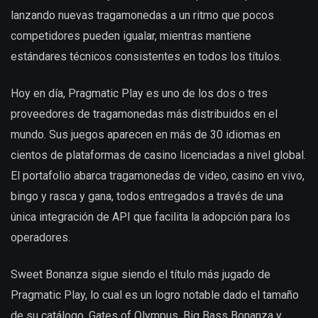
lanzando nuevas tragamonedas a un ritmo que pocos
competidores pueden igualar, mientras mantiene
estándares técnicos consistentes en todos los títulos.
Hoy en día, Pragmatic Play es uno de los dos o tres
proveedores de tragamonedas más distribuidos en el
mundo. Sus juegos aparecen en más de 30 idiomas en
cientos de plataformas de casino licenciadas a nivel global.
El portafolio abarca tragamonedas de video, casino en vivo,
bingo y rasca y gana, todos entregados a través de una
única integración de API que facilita la adopción para los
operadores.
Sweet Bonanza sigue siendo el título más jugado de
Pragmatic Play, lo cual es un logro notable dado el tamaño
de su catálogo. Gates of Olympus, Big Bass Bonanza y