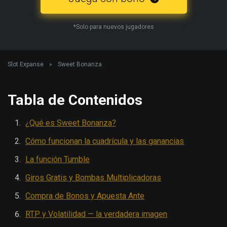
*Solo para nuevos jugadores
Slot Expanse
»
Sweet Bonanza
Tabla de Contenidos
¿Qué es Sweet Bonanza?
Cómo funcionan la cuadrícula y las ganancias
La función Tumble
Giros Gratis y Bombas Multiplicadoras
Compra de Bonos y Apuesta Ante
RTP y Volatilidad — la verdadera imagen