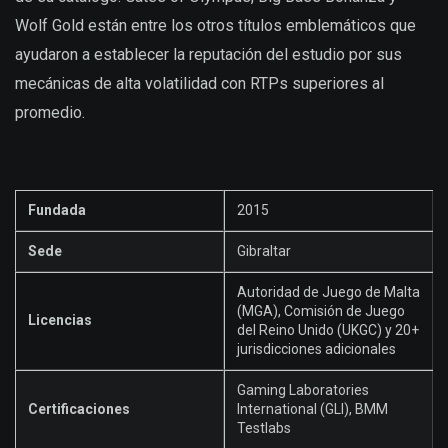
Wolf Gold están entre los otros títulos emblemáticos que
ayudaron a establecer la reputación del estudio por sus
mecánicas de alta volatilidad con RTPs superiores al
promedio.
Fundada
2015
Sede
Gibraltar
Autoridad de Juego de Malta
(MGA), Comisión de Juego
Licencias
del Reino Unido (UKGC) y 20+
jurisdicciones adicionales
Gaming Laboratories
Certificaciones
International (GLI), BMM
Testlabs