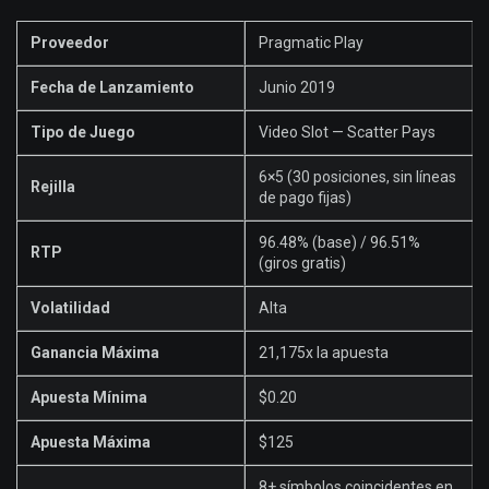
Proveedor
Pragmatic Play
Fecha de Lanzamiento
Junio 2019
Tipo de Juego
Video Slot — Scatter Pays
6×5 (30 posiciones, sin líneas
Rejilla
de pago fijas)
96.48% (base) / 96.51%
RTP
(giros gratis)
Volatilidad
Alta
Ganancia Máxima
21,175x la apuesta
Apuesta Mínima
$0.20
Apuesta Máxima
$125
8+ símbolos coincidentes en