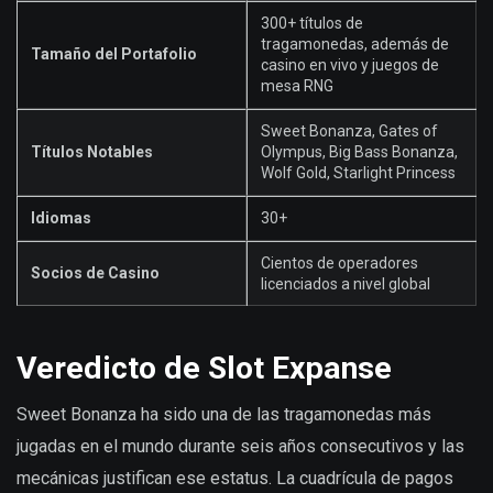
300+ títulos de
tragamonedas, además de
Tamaño del Portafolio
casino en vivo y juegos de
mesa RNG
Sweet Bonanza, Gates of
Títulos Notables
Olympus, Big Bass Bonanza,
Wolf Gold, Starlight Princess
Idiomas
30+
Cientos de operadores
Socios de Casino
licenciados a nivel global
Veredicto de Slot Expanse
Sweet Bonanza ha sido una de las tragamonedas más
jugadas en el mundo durante seis años consecutivos y las
mecánicas justifican ese estatus. La cuadrícula de pagos