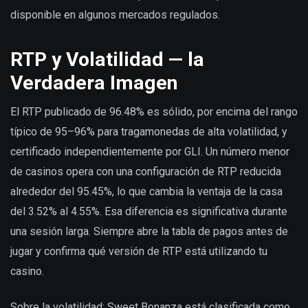
disponible en algunos mercados regulados.
RTP y Volatilidad — la
Verdadera Imagen
El RTP publicado de 96.48% es sólido, por encima del rango
típico de 95–96% para tragamonedas de alta volatilidad, y
certificado independientemente por GLI. Un número menor
de casinos opera con una configuración de RTP reducida
alrededor del 95.45%, lo que cambia la ventaja de la casa
del 3.52% al 4.55%. Esa diferencia es significativa durante
una sesión larga. Siempre abre la tabla de pagos antes de
jugar y confirma qué versión de RTP está utilizando tu
casino.
Sobre la volatilidad: Sweet Bonanza está clasificada como