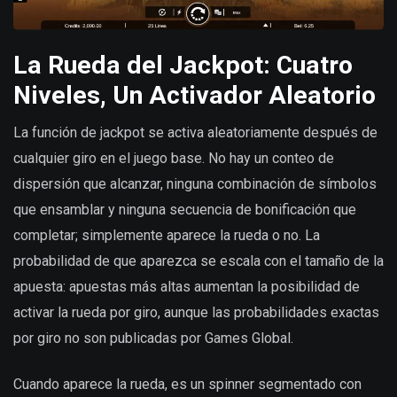
La Rueda del Jackpot: Cuatro
Niveles, Un Activador Aleatorio
La función de jackpot se activa aleatoriamente después de
cualquier giro en el juego base. No hay un conteo de
dispersión que alcanzar, ninguna combinación de símbolos
que ensamblar y ninguna secuencia de bonificación que
completar; simplemente aparece la rueda o no. La
probabilidad de que aparezca se escala con el tamaño de la
apuesta: apuestas más altas aumentan la posibilidad de
activar la rueda por giro, aunque las probabilidades exactas
por giro no son publicadas por Games Global.
Cuando aparece la rueda, es un spinner segmentado con