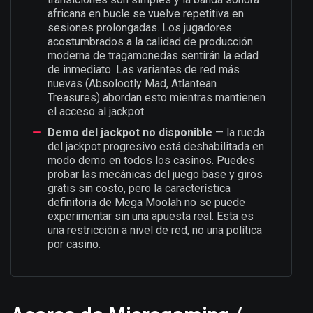
africana en bucle se vuelve repetitiva en
sesiones prolongadas. Los jugadores
acostumbrados a la calidad de producción
moderna de tragamonedas sentirán la edad
de inmediato. Las variantes de red más
nuevas (Absolootly Mad, Atlantean
Treasures) abordan esto mientras mantienen
el acceso al jackpot.
Demo del jackpot no disponible
— la rueda
del jackpot progresivo está deshabilitada en
modo demo en todos los casinos. Puedes
probar las mecánicas del juego base y giros
gratis sin costo, pero la característica
definitoria de Mega Moolah no se puede
experimentar sin una apuesta real. Esta es
una restricción a nivel de red, no una política
por casino.