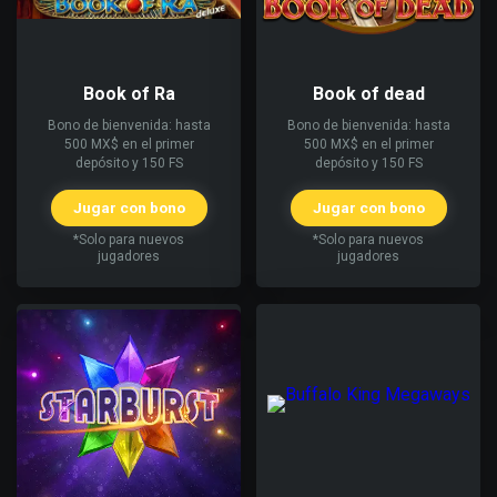
Book of Ra
Book of dead
Bono de bienvenida: hasta
Bono de bienvenida: hasta
500 MX$ en el primer
500 MX$ en el primer
depósito y 150 FS
depósito y 150 FS
Jugar con bono
Jugar con bono
*Solo para nuevos
*Solo para nuevos
jugadores
jugadores