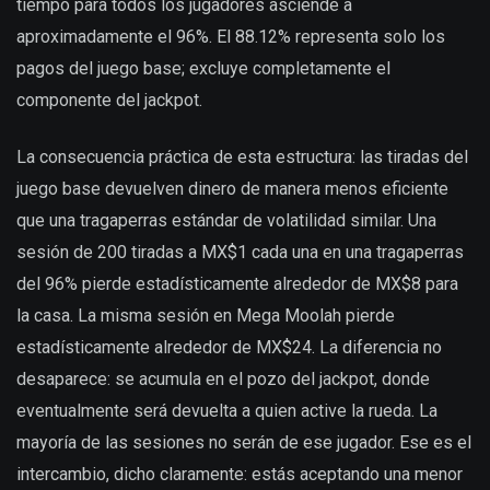
tiempo para todos los jugadores asciende a
aproximadamente el 96%. El 88.12% representa solo los
pagos del juego base; excluye completamente el
componente del jackpot.
La consecuencia práctica de esta estructura: las tiradas del
juego base devuelven dinero de manera menos eficiente
que una tragaperras estándar de volatilidad similar. Una
sesión de 200 tiradas a MX$1 cada una en una tragaperras
del 96% pierde estadísticamente alrededor de MX$8 para
la casa. La misma sesión en Mega Moolah pierde
estadísticamente alrededor de MX$24. La diferencia no
desaparece: se acumula en el pozo del jackpot, donde
eventualmente será devuelta a quien active la rueda. La
mayoría de las sesiones no serán de ese jugador. Ese es el
intercambio, dicho claramente: estás aceptando una menor