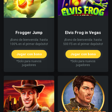
giros. Un jugador en 1,000 giros de apuesta mínima
personal al jackpot en cada giro: un costo que estás
(los símbolos ganadores desaparecen y nuevos
genera más probabilidad total de activar la rueda que
pagando por la oportunidad de ser el beneficiario en
caen, permitiendo ganancias en cadena de un solo
un jugador en 100 giros de apuesta máxima gastando
lugar de solo un contribuyente. Si ese intercambio es
giro), un multiplicador de ganancias que crece con
el mismo presupuesto total.
racional depende completamente de tu relación
cada cascada, y calidad de animación moderna. El
personal con los resultados a escala de lotería. Para
RTP del juego base y la estructura de características
Frogger Jump
Elvis Frog in Vegas
los jugadores que juegan puramente por sesiones
también se actualizan en Absolootly Mad. Los
¡Bono de bienvenida: hasta
¡Bono de bienvenida: hasta
del juego base, el 88.12% es la cifra operativa y es
100% en el primer depósito!
500 FS en el primer depósito!
jugadores que quieren la oportunidad del jackpot con
una ventaja significativa para la casa.
una experiencia de juego base más contemporánea
Jugar con bono
Jugar con bono
deberían usar una de las variantes de la red. Los
*Solo para nuevos
*Solo para nuevos
jugadores
jugadores
jugadores que quieren el original por familiaridad
histórica o nostalgia lo encontrarán en su forma
inalterada. El jackpot en sí no sabe ni le importa qué
skin entregó el giro ganador.