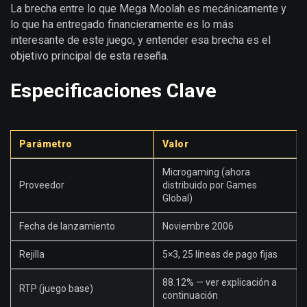
La brecha entre lo que Mega Moolah es mecánicamente y
lo que ha entregado financieramente es lo más
interesante de este juego, y entender esa brecha es el
objetivo principal de esta reseña.
Especificaciones Clave
Parámetro
Valor
Microgaming (ahora
Proveedor
distribuido por Games
Global)
Fecha de lanzamiento
Noviembre 2006
Rejilla
5×3, 25 líneas de pago fijas
88.12% — ver explicación a
RTP (juego base)
continuación