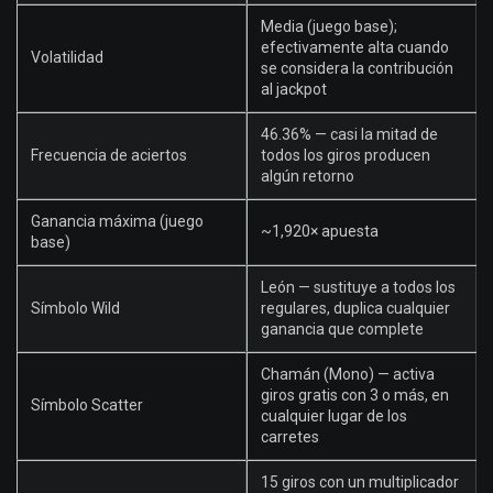
Media (juego base);
efectivamente alta cuando
Volatilidad
se considera la contribución
al jackpot
46.36% — casi la mitad de
Frecuencia de aciertos
todos los giros producen
algún retorno
Ganancia máxima (juego
~1,920× apuesta
base)
León — sustituye a todos los
Símbolo Wild
regulares, duplica cualquier
ganancia que complete
Chamán (Mono) — activa
giros gratis con 3 o más, en
Símbolo Scatter
cualquier lugar de los
carretes
15 giros con un multiplicador