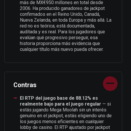
más de MX€950 millones en total desde
2006. Ha producido ganadores de jackpot
confirmados en el Reino Unido, Canadá,
Nueva Zelanda, en toda Europa y más allá. La
red no es teórica; está documentada,
auditada y es real. Para los jugadores que
evalúan qué progresivo perseguir, esa
historia proporciona más evidencia que
cualquier título más nuevo pueda ofrecer.
Contras
El RTP del juego base de 88.12% es
realmente bajo para el juego regular
— si
estás jugando Mega Moolah sin un interés
genuino en el jackpot, estás eligiendo uno de
los juegos menos eficientes en cualquier
lobby de casino. El RTP ajustado por jackpot