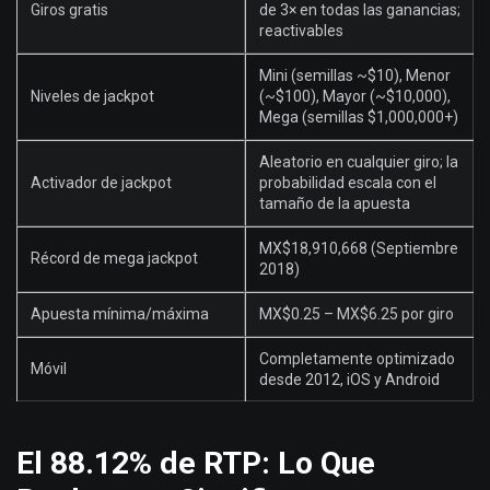
Giros gratis
de 3× en todas las ganancias;
reactivables
Mini (semillas ~$10), Menor
Niveles de jackpot
(~$100), Mayor (~$10,000),
Mega (semillas $1,000,000+)
Aleatorio en cualquier giro; la
Activador de jackpot
probabilidad escala con el
tamaño de la apuesta
MX$18,910,668 (Septiembre
Récord de mega jackpot
2018)
Apuesta mínima/máxima
MX$0.25 – MX$6.25 por giro
Completamente optimizado
Móvil
desde 2012, iOS y Android
El 88.12% de RTP: Lo Que