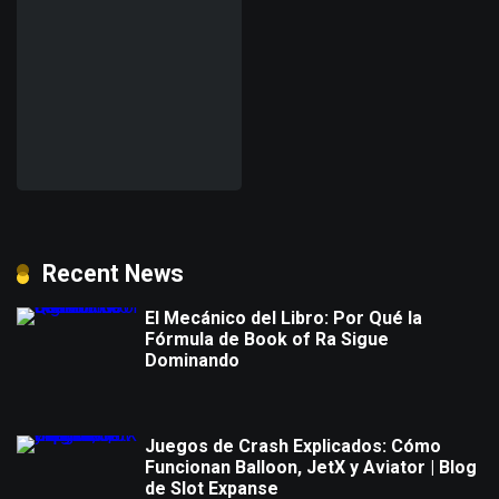
Recent News
El Mecánico del Libro: Por Qué la
Fórmula de Book of Ra Sigue
Dominando
Juegos de Crash Explicados: Cómo
Funcionan Balloon, JetX y Aviator | Blog
de Slot Expanse