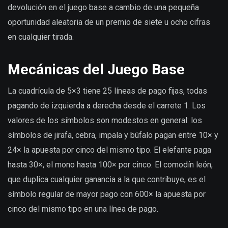
devolución en el juego base a cambio de una pequeña
oportunidad aleatoria de un premio de siete u ocho cifras
en cualquier tirada.
Mecánicas del Juego Base
La cuadrícula de 5×3 tiene 25 líneas de pago fijas, todas
pagando de izquierda a derecha desde el carrete 1. Los
valores de los símbolos son modestos en general: los
símbolos de jirafa, cebra, impala y búfalo pagan entre 10× y
24× la apuesta por cinco del mismo tipo. El elefante paga
hasta 30×, el mono hasta 100× por cinco. El comodín león,
que duplica cualquier ganancia a la que contribuye, es el
símbolo regular de mayor pago con 600× la apuesta por
cinco del mismo tipo en una línea de pago.