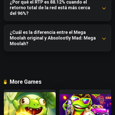
activar la rueda del jackpot en cualquier giro dado
¿Por qué el RTP es 88.12% cuando el
retorno total de la red está más cerca
aumenta con el tamaño de la apuesta: un giro con una
del 96%?
apuesta máxima de MX$6.25 genera una mayor
posibilidad de ver la rueda que un giro con una
La cifra del 88.12% cubre solo lo que los carretes del
apuesta mínima de MX$0.25. Sin embargo, una vez
juego base devuelven directamente a los jugadores:
¿Cuál es la diferencia entre el Mega
que aparece la rueda, el resultado está fijado por
Moolah original y Absolootly Mad: Mega
ganancias de líneas de pago regulares, pagos de
Moolah?
donde se detiene, y los montos del jackpot son
scatter y pagos de giros gratis. Una parte de cada
idénticos independientemente de lo que apostabas
apuesta se retira de la circulación del juego base y
Ambos juegos están conectados al mismo fondo de
cuando se activó. La apuesta de MX$0.25 que
se dirige al fondo del jackpot progresivo. Esa parte
jackpot progresivo de cuatro niveles: Mini, Minor,
produjo el jackpot de MX$19.4 millones en abril de
no se pierde; se acumula hasta que se activa el
Major y Mega, con los mismos valores iniciales y la
2021 hace esto concreto: las apuestas mínimas
Mega jackpot, momento en el cual se devuelve como
misma mecánica de rueda de jackpot. El potencial del
alcanzan el Mega jackpot cuando activan la rueda y el
More Games
un único pago masivo a un jugador. Cuando los pagos
jackpot es equivalente. La experiencia del juego
puntero cae en el único segmento Mega. La
del jackpot se promedian a través de todos los giros
base es sustancialmente diferente. El original utiliza
recomendación práctica es apostar una cantidad que
contribuyentes a lo largo del tiempo, el retorno total
una cuadrícula fija de 5×3 con 25 líneas de pago,
puedas sostener durante una sesión larga, ya que la
de la red se sitúa alrededor del 96%. La diferencia
comodines y scatters estándar, y gráficos de la era
probabilidad del jackpot se acumula a lo largo de los
entre 88.12% y 96% representa tu contribución
2006. Absolootly Mad añade carretes en cascada