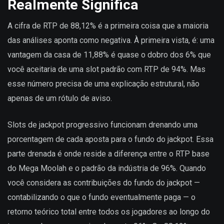
Realmente Significa
A cifra de RTP de 88,12% é a primeira coisa que a maioria
das análises aponta como negativa. À primeira vista, é: uma
vantagem da casa de 11,88% é quase o dobro dos 6% que
você aceitaria de uma slot padrão com RTP de 94%. Mas
esse número precisa de uma explicação estrutural, não
apenas de um rótulo de aviso.
Slots de jackpot progressivo funcionam drenando uma
porcentagem de cada aposta para o fundo do jackpot. Essa
parte drenada é onde reside a diferença entre o RTP base
do Mega Moolah e o padrão da indústria de 96%. Quando
você considera as contribuições do fundo do jackpot —
contabilizando o que o fundo eventualmente paga — o
retorno teórico total entre todos os jogadores ao longo do