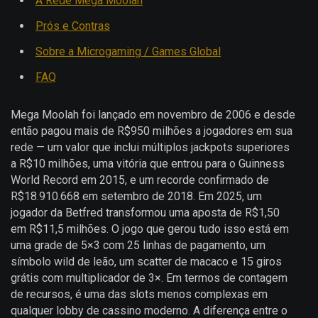
A Rede Mega Moolah
Prós e Contras
Sobre a Microgaming / Games Global
FAQ
Mega Moolah foi lançado em novembro de 2006 e desde
então pagou mais de R$950 milhões a jogadores em sua
rede — um valor que inclui múltiplos jackpots superiores
a R$10 milhões, uma vitória que entrou para o Guinness
World Record em 2015, e um recorde confirmado de
R$18.910.668 em setembro de 2018. Em 2025, um
jogador da Betfred transformou uma aposta de R$1,50
em R$11,5 milhões. O jogo que gerou tudo isso está em
uma grade de 5×3 com 25 linhas de pagamento, um
símbolo wild de leão, um scatter de macaco e 15 giros
grátis com multiplicador de 3×. Em termos de contagem
de recursos, é uma das slots menos complexas em
qualquer lobby de cassino moderno. A diferença entre o