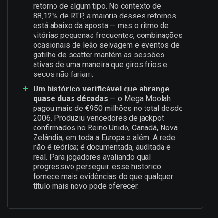
retorno de algum tipo. No contexto de
88,12% de RTP, a maioria desses retornos
está abaixo da aposta — mas o ritmo de
vitórias pequenas frequentes, combinações
ocasionais de leão selvagem e eventos de
gatilho de scatter mantém as sessões
ativas de uma maneira que giros frios e
secos não fariam.
Um histórico verificável que abrange
quase duas décadas
— o Mega Moolah
pagou mais de €950 milhões no total desde
2006. Produziu vencedores de jackpot
confirmados no Reino Unido, Canadá, Nova
Zelândia, em toda a Europa e além. A rede
não é teórica; é documentada, auditada e
real. Para jogadores avaliando qual
progressivo perseguir, esse histórico
fornece mais evidências do que qualquer
título mais novo pode oferecer.