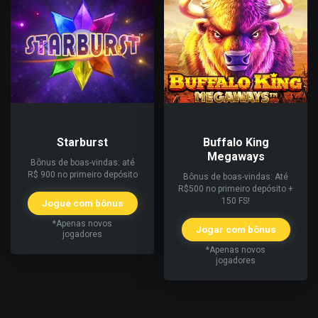
Starburst
Buffalo King
Megaways
Bônus de boas-vindas: até
R$ 900 no primeiro depósito
Bônus de boas-vindas: Até
R$500 no primeiro depósito +
150 FS!
Jogue com bônus
*Apenas novos
Jogar com bônus
jogadores
*Apenas novos
jogadores