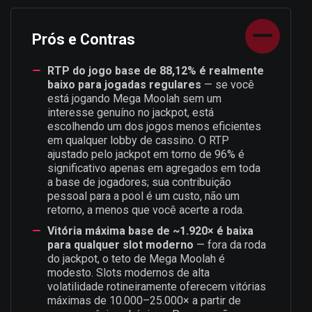
Prós e Contras
RTP do jogo base de 88,12% é realmente
baixo para jogadas regulares
— se você
está jogando Mega Moolah sem um
interesse genuíno no jackpot, está
escolhendo um dos jogos menos eficientes
em qualquer lobby de cassino. O RTP
ajustado pelo jackpot em torno de 96% é
significativo apenas em agregados em toda
a base de jogadores; sua contribuição
pessoal para a pool é um custo, não um
retorno, a menos que você acerte a roda.
Vitória máxima base de ~1.920× é baixa
para qualquer slot moderno
— fora da roda
do jackpot, o teto de Mega Moolah é
modesto. Slots modernos de alta
volatilidade rotineiramente oferecem vitórias
máximas de 10.000–25.000× a partir de