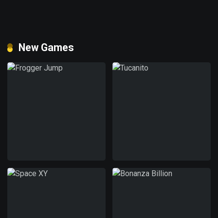
New Games