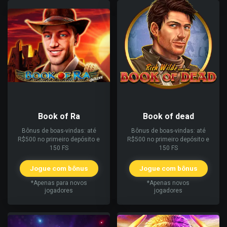
se importa qual skin entregou o giro vencedor.
Book of Ra
Book of dead
Bônus de boas-vindas: até
Bônus de boas-vindas: até
R$500 no primeiro depósito e
R$500 no primeiro depósito e
150 FS
150 FS
Jogue com bônus
Jogue com bônus
*Apenas para novos
*Apenas novos
jogadores
jogadores