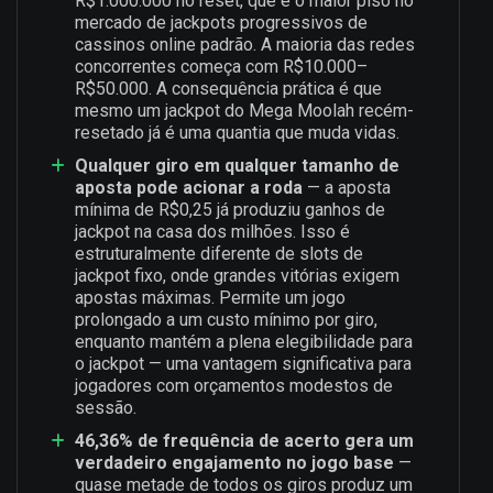
R$1.000.000 no reset, que é o maior piso no
mercado de jackpots progressivos de
cassinos online padrão. A maioria das redes
concorrentes começa com R$10.000–
R$50.000. A consequência prática é que
mesmo um jackpot do Mega Moolah recém-
resetado já é uma quantia que muda vidas.
Qualquer giro em qualquer tamanho de
aposta pode acionar a roda
— a aposta
mínima de R$0,25 já produziu ganhos de
jackpot na casa dos milhões. Isso é
estruturalmente diferente de slots de
jackpot fixo, onde grandes vitórias exigem
apostas máximas. Permite um jogo
prolongado a um custo mínimo por giro,
enquanto mantém a plena elegibilidade para
o jackpot — uma vantagem significativa para
jogadores com orçamentos modestos de
sessão.
46,36% de frequência de acerto gera um
verdadeiro engajamento no jogo base
—
quase metade de todos os giros produz um