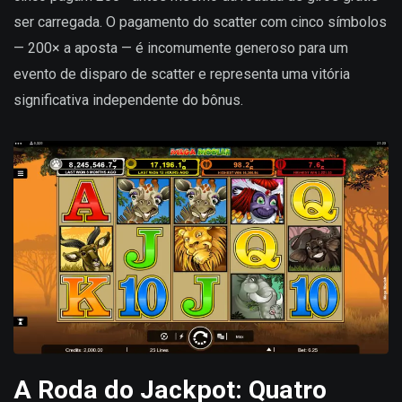
ser carregada. O pagamento do scatter com cinco símbolos
— 200× a aposta — é incomumente generoso para um
evento de disparo de scatter e representa uma vitória
significativa independente do bônus.
A Roda do Jackpot: Quatro