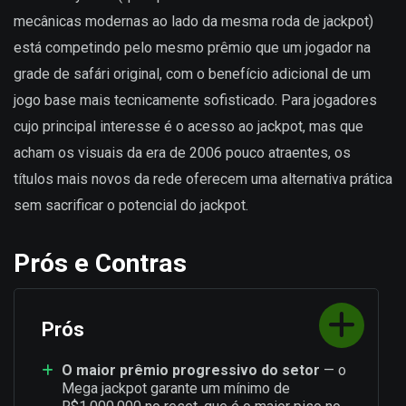
mecânicas modernas ao lado da mesma roda de jackpot)
está competindo pelo mesmo prêmio que um jogador na
grade de safári original, com o benefício adicional de um
jogo base mais tecnicamente sofisticado. Para jogadores
cujo principal interesse é o acesso ao jackpot, mas que
acham os visuais da era de 2006 pouco atraentes, os
títulos mais novos da rede oferecem uma alternativa prática
sem sacrificar o potencial do jackpot.
Prós e Contras
Prós
O maior prêmio progressivo do setor
— o
Mega jackpot garante um mínimo de