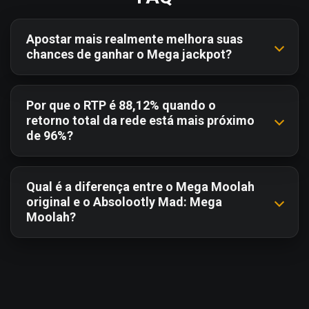
Apostar mais realmente melhora suas
chances de ganhar o Mega jackpot?
Sim, mas com limites importantes. A probabilidade
de acionar a roda do jackpot em qualquer giro
Por que o RTP é 88,12% quando o
retorno total da rede está mais próximo
específico aumenta com o tamanho da aposta — um
de 96%?
giro com aposta máxima de R$6,25 gera uma chance
maior de ver a roda do que um giro com aposta
O valor de 88,12% cobre apenas o que os rolos do
mínima de R$0,25. No entanto, uma vez que a roda
jogo base retornam diretamente aos jogadores —
Qual é a diferença entre o Mega Moolah
aparece, o resultado é fixo pelo ponto onde ela para,
original e o Absolootly Mad: Mega
vitórias em paylines regulares, pagamentos de
Moolah?
e os valores do jackpot são idênticos,
scatter e pagamentos de giros grátis. Uma parte de
independentemente do que você estava apostando
cada aposta é removida da circulação do jogo base e
Ambos os jogos estão conectados ao mesmo pool
quando foi acionado. A aposta de R$0,25 que
direcionada para o pool do jackpot progressivo. Essa
de jackpot progressivo de quatro níveis — Mini,
produziu o jackpot de R$19,4 milhões em abril de
parte não é perdida; ela se acumula até que o Mega
Minor, Major e Mega — com os mesmos valores
2021 torna isso concreto: apostas mínimas alcançam
jackpot seja acionado, momento em que é retornada
iniciais e as mesmas mecânicas da roda do jackpot.