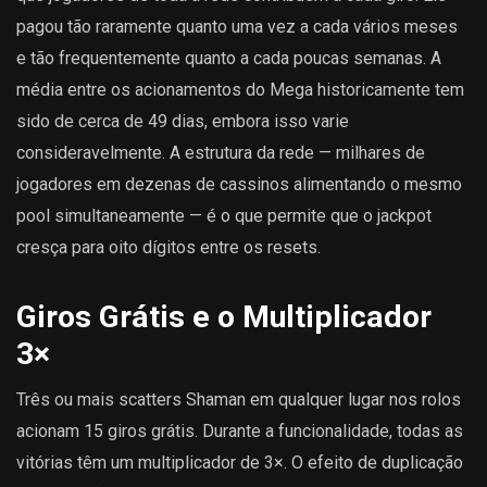
pagou tão raramente quanto uma vez a cada vários meses
e tão frequentemente quanto a cada poucas semanas. A
média entre os acionamentos do Mega historicamente tem
sido de cerca de 49 dias, embora isso varie
consideravelmente. A estrutura da rede — milhares de
jogadores em dezenas de cassinos alimentando o mesmo
pool simultaneamente — é o que permite que o jackpot
cresça para oito dígitos entre os resets.
Giros Grátis e o Multiplicador
3×
Três ou mais scatters Shaman em qualquer lugar nos rolos
acionam 15 giros grátis. Durante a funcionalidade, todas as
vitórias têm um multiplicador de 3×. O efeito de duplicação