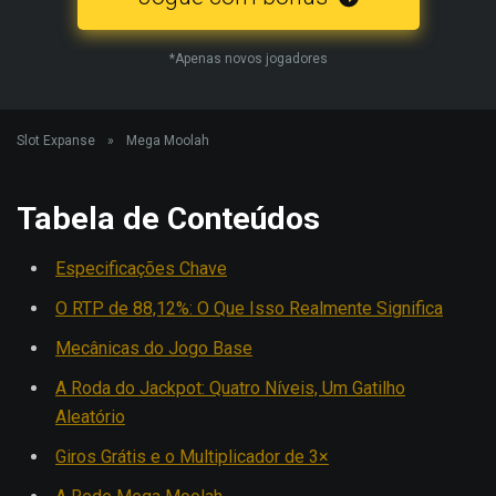
*Apenas novos jogadores
Slot Expanse
»
Mega Moolah
Tabela de Conteúdos
Especificações Chave
O RTP de 88,12%: O Que Isso Realmente Significa
Mecânicas do Jogo Base
A Roda do Jackpot: Quatro Níveis, Um Gatilho
Aleatório
Giros Grátis e o Multiplicador de 3×