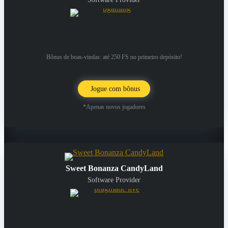
Bônus de boas-vindas: até 250 FS no primeiro depósito!
Jogue com bônus
*Apenas novos jogadores
Sweet Bonanza CandyLand
Software Provider