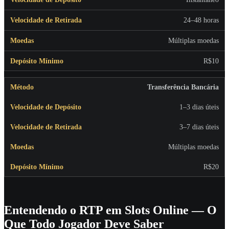
24–48 horas
Múltiplas moedas
R$10
Transferência Bancária
1–3 dias úteis
3–7 dias úteis
Múltiplas moedas
R$20
Entendendo o RTP em Slots Online — O
Que Todo Jogador Deve Saber