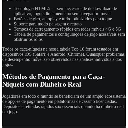
Tecnologia HTML5 — sem necessidade de download de
aplicativo, jogue diretamente no seu navegador móvel
Botões de giro, autoplay e turbo otimizados para toque
Suporte para modo paisagem e retrato
Tempos de carregamento rápidos em redes móveis 4G e 5G
Tabela de pagamentos e configurações de jogo acessíveis sem
obstruir os rolos
Todos os caça-níqueis na nossa tabela Top 10 foram testados em
dispositivos iOS (Safari) e Android (Chrome). Quaisquer problemas
de desempenho móvel são observados nas análises individuais dos
jogos.
Métodos de Pagamento para Caça-
Níqueis com Dinheiro Real
Jogadores em todo o mundo se beneficiam de um amplo ecossistema
de opções de pagamento em plataformas de cassino licenciadas.
Depósitos e retiradas rápidos são essenciais quando há dinheiro real
em jogo.