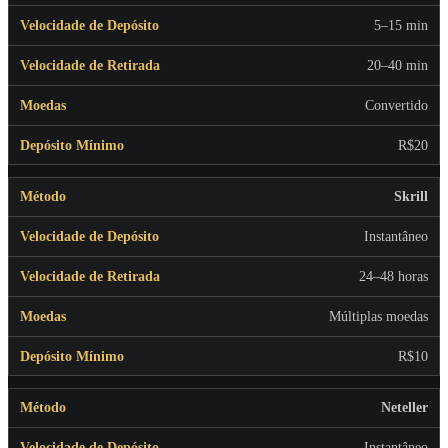
5–15 min
20–40 min
Convertido
R$20
Skrill
Instantâneo
24–48 horas
Múltiplas moedas
R$10
Neteller
Instantâneo