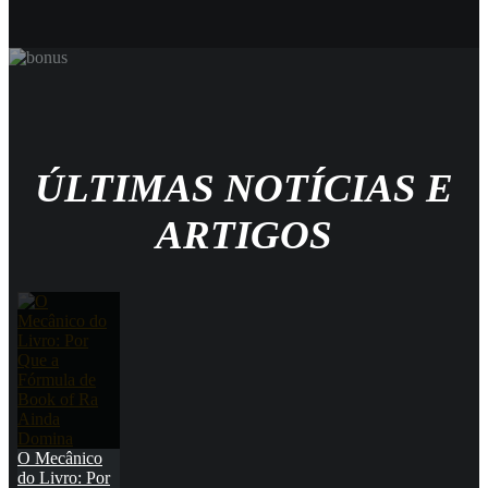
ÚLTIMAS NOTÍCIAS E
ARTIGOS
205
O Mecânico
Como
do Livro: Por
funciona