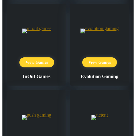
View Games
View Games
InOut Games
Evolution Gaming