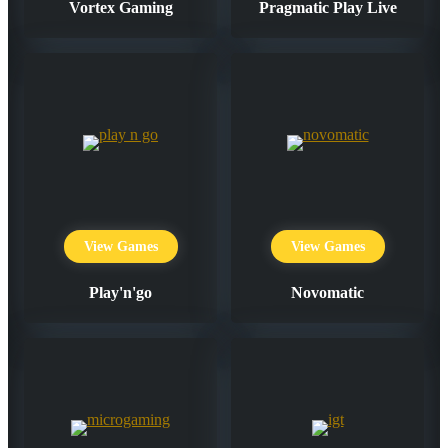
Vortex Gaming
Pragmatic Play Live
View Games
View Games
Play'n'go
Novomatic