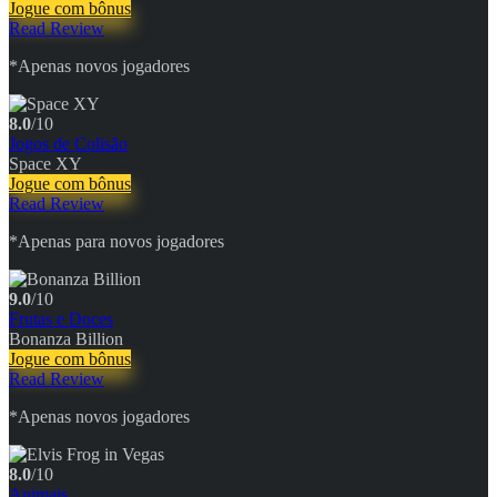
Jogue com bônus
Read Review
*Apenas novos jogadores
8.0
/10
Jogos de Colisão
Space XY
Jogue com bônus
Read Review
*Apenas para novos jogadores
9.0
/10
Frutas e Doces
Bonanza Billion
Jogue com bônus
Read Review
*Apenas novos jogadores
8.0
/10
Animais