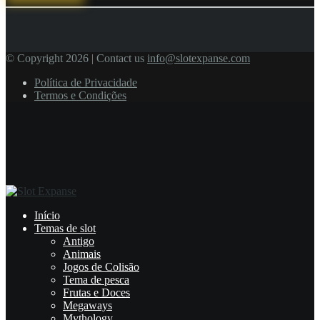
© Copyright 2026 | Contact us
info@slotexpanse.com
Política de Privacidade
Termos e Condições
Início
Temas de slot
Antigo
Animais
Jogos de Colisão
Tema de pesca
Frutas e Doces
Megaways
Mythology