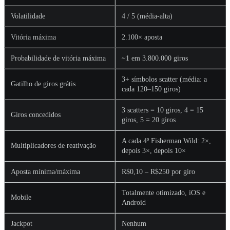
Volatilidade
4 / 5 (média-alta)
Vitória máxima
2.100× aposta
Probabilidade de vitória máxima
~1 em 3.800.000 giros
3+ símbolos scatter (média: a
Gatilho de giros grátis
cada 120–150 giros)
3 scatters = 10 giros, 4 = 15
Giros concedidos
giros, 5 = 20 giros
A cada 4º Fisherman Wild: 2×,
Multiplicadores de reativação
depois 3×, depois 10×
Aposta mínima/máxima
R$0,10 – R$250 por giro
Totalmente otimizado, iOS e
Mobile
Android
Jackpot
Nenhum