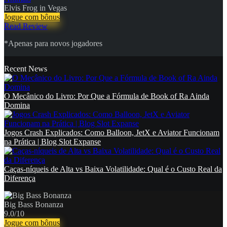
Elvis Frog in Vegas
Jogue com bônus
Read Review
*Apenas para novos jogadores
Recent News
O Mecânico do Livro: Por Que a Fórmula de Book of Ra Ainda
Domina
Jogos Crash Explicados: Como Balloon, JetX e Aviator Funcionam
na Prática | Blog Slot Expanse
Caças-níqueis de Alta vs Baixa Volatilidade: Qual é o Custo Real da
Diferença
Big Bass Bonanza
9.0/10
Jogue com bônus