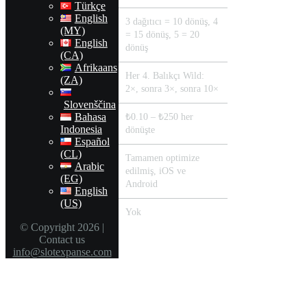
Türkçe
English
3 dağıtıcı = 10 dönüş, 4
(MY)
Verilen dönüşler
= 15 dönüş, 5 = 20
English
dönüş
(CA)
Afrikaans
Yeniden tetikleme
Her 4. Balıkçı Wild:
(ZA)
çarpanları
2×, sonra 3×, sonra 10×
Slovenščina
Bahasa
₺0.10 – ₺250 her
Min/maks bahis
Indonesia
dönüşte
Español
(CL)
Tamamen optimize
Arabic
Mobil
edilmiş, iOS ve
(EG)
Android
English
(US)
Jackpot
Yok
© Copyright 2026 |
Contact us
info@slotexpanse.com