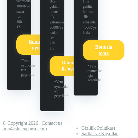
yatırmada
Hoş
Hoş
daha uzun süreli bonus turları tercih
1000₺'ye
geldin
geldin
kadar
bonusu:
bonusu:
ediyorsanız Big Bass Splash’ı deneyin.
ve
ilk
İlk
100
yatırmada
yatırımla
Orijinalin RTP’si (96.71%) serideki en
FS
3000₺'ye
4000₺'ye
yükseklerden biri olmaya devam ediyor.
kadar
kadar
ve
Bonusla
250
Bonusla
oyna
FS
oyna
*Yeni
Bonusu
oyuncular
*Yeni
ile oyna
için
oyuncular
geçerlidir
için
geçerlidir
*Yeni
oyuncular
için
geçerlidir
© Copyright 2026 | Contact us
Gizlilik Politikası
info@slotexpanse.com
Şartlar ve Koşullar