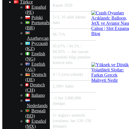
Türkçe
Ra’nın Formülü Hâl
Çıkış tarihi
Kasım 2020
Español
Dominant
(PE)
Polski
5×3, 10 sabit ödeme
Grid
Português
hattı
(BR)
RTP (varsayılan)
96.71%
Azərbaycan
Crash Oyunları
Русский
Açıklandı: Balloon,
95.67% / 94.5% /
(KZ)
JetX ve Aviator Nası
RTP (operatör
94.02% — her zaman
English
Çalışır | Slot Expans
varyantları)
oyundaki bilgi panelini
(NG)
Blog
kontrol edin
English
(AU)
Deutsch
Volatilite
4 / 5 (orta-yüksek)
(DE)
Deutsch
Yüksek ve Düşük
Maksimum kazanım
2,100× bahis
(CH)
Volatiliteli Slotlar:
Italiano
Farkın Gerçek
Maksimum kazanım
~1 her 3,800,000
Maliyeti Nedir
olasılığı
dönüşte
Nederlands
Bengali
3+ dağıtıcı sembolü
(BD)
Bedava dönüş
Español
(ortalama: her 120–150
tetikleyici
(MX)
dönüşte)