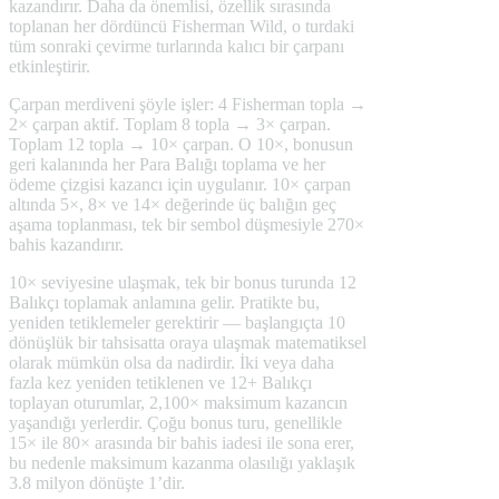
kazandırır. Daha da önemlisi, özellik sırasında
toplanan her dördüncü Fisherman Wild, o turdaki
tüm sonraki çevirme turlarında kalıcı bir çarpanı
etkinleştirir.
Çarpan merdiveni şöyle işler: 4 Fisherman topla →
2× çarpan aktif. Toplam 8 topla → 3× çarpan.
Toplam 12 topla → 10× çarpan. O 10×, bonusun
geri kalanında her Para Balığı toplama ve her
ödeme çizgisi kazancı için uygulanır. 10× çarpan
altında 5×, 8× ve 14× değerinde üç balığın geç
aşama toplanması, tek bir sembol düşmesiyle 270×
bahis kazandırır.
10× seviyesine ulaşmak, tek bir bonus turunda 12
Balıkçı toplamak anlamına gelir. Pratikte bu,
yeniden tetiklemeler gerektirir — başlangıçta 10
dönüşlük bir tahsisatta oraya ulaşmak matematiksel
olarak mümkün olsa da nadirdir. İki veya daha
fazla kez yeniden tetiklenen ve 12+ Balıkçı
toplayan oturumlar, 2,100× maksimum kazancın
yaşandığı yerlerdir. Çoğu bonus turu, genellikle
15× ile 80× arasında bir bahis iadesi ile sona erer,
bu nedenle maksimum kazanma olasılığı yaklaşık
3.8 milyon dönüşte 1’dir.