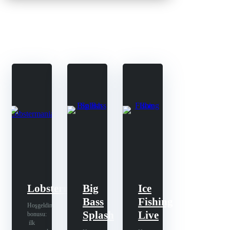
düştüğünde oyunun temel duygusal
Bigger Bass Bonanza (2021), bonus
Para Balığı değerlerinin kalitesi ile, doğru
döngüsüdür, bonusun ölçekli olarak
ortasında ekstra Para Balığı düşüren rastgele
zamanda bir veya iki Balıkçı toplama işlemi
sunduğunun önizlemesi olarak ana oyuna
bir Bazooka özelliği ekler, volatiliteyi artırır
ile elde edilir. Yeniden tetiklemeler
yoğunlaştırılmıştır.
More Games
ve maksimum kazancı 4,000×’ye çıkarır.
önemlidir çünkü toplam dönüş sayınızı
Big Bass Bonanza Megaways (2021), aynı
artırır ve çarpan merdiveninde yükselmek
toplama mekanizmasını 6 makaralı bir
için yeterli Balıkçı biriktirme şansınızı
Megaways ızgarasında sunar ve 46,656
artırır. 2,100× maksimum, 10× seviyesine
kazanma yolu ile 4,000× tavanı vardır. Big
ulaşmayı gerektirir, bu da pratikte 12+
Bass Splash (2022), özelliği ilerleyici bir
Balıkçı toplamak anlamına gelir — bu,
serpme yeniden dönüş ile genişletir ve
neredeyse tamamen uzatılmış, yeniden
sonraki girişler, Hold & Spinner turları,
tetiklenmiş bonus turlarında gerçekleşir.
görev tabanlı değiştiriciler ve temalı
varyantlar ekler. Mekaniği anlamak için
Lobstermania
Big
Ice
orijinal ile başlayın, ardından daha fazla
Bass
Fishing
Hoşgeldin
kazanç potansiyeli için Bigger Bass
Splash
Live
bonusu:
ilk
Bonanza veya Megaways’a geçin veya