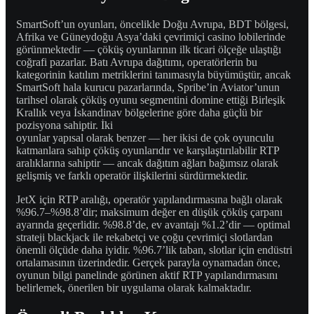
SmartSoft’un oyunları, öncelikle Doğu Avrupa, BDT bölgesi,
Afrika ve Güneydoğu Asya’daki çevrimiçi casino lobilerinde
görünmektedir — çöküş oyunlarının ilk ticari ölçeğe ulaştığı
coğrafi pazarlar. Batı Avrupa dağıtımı, operatörlerin bu
kategorinin katılım metriklerini tanımasıyla büyümüştür, ancak
SmartSoft hala kurucu pazarlarında, Spribe’in Aviator’unun
tarihsel olarak çöküş oyunu segmentini domine ettiği Birleşik
Krallık veya İskandinav bölgelerine göre daha güçlü bir
pozisyona sahiptir. İki
oyunlar yapısal olarak benzer — her ikisi de çok oyunculu
katmanlara sahip çöküş oyunlarıdır ve karşılaştırılabilir RTP
aralıklarına sahiptir — ancak dağıtım ağları bağımsız olarak
gelişmiş ve farklı operatör ilişkilerini sürdürmektedir.
JetX için RTP aralığı, operatör yapılandırmasına bağlı olarak
%96.7–%98.8’dir; maksimum değer en düşük çöküş çarpanı
ayarında geçerlidir. %98.8’de, ev avantajı %1.2’dir — optimal
strateji blackjack ile rekabetçi ve çoğu çevrimiçi slotlardan
önemli ölçüde daha iyidir. %96.7’lik taban, slotlar için endüstri
ortalamasının üzerindedir. Gerçek parayla oynamadan önce,
oyunun bilgi panelinde görünen aktif RTP yapılandırmasını
belirlemek, önerilen bir uygulama olarak kalmaktadır.