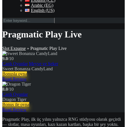
Español (CL)
Arabic (EG)
English (US)
Pragmatic Play Live
Slot Expanse
»
Pragmatic Play Live
9.0
/10
Canlı Oyunlar
Meyve ve Şeker
Sweet Bonanza CandyLand
Bonusla oyna
Read Review
8.0
/10
Canlı Oyunlar
Dragon Tiger
Bonus ile oyna
Read Review
Pragmatic Play, ilk üç yılını yalnızca RNG stüdyosu olarak geçirdi
— slotlar, masa oyunları, kazı kazan kartları, başka bir şey yoktu.