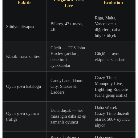
Faktör
Evolution
Live
Riga, Malta,
Bükreş, 43+ masa,
Vancouver +
Stüdyo altyapısı
4K
diğerleri; daha
büyük ölçek
Güçlü — TCS John
Huxley çarkları,
Güçlü — aynı
Klasik masa kalitesi
denetimli
ekipman standardı
ayakkabılar
Crazy Time,
CandyLand, Boom
Monopoly Live,
Oyun şovu kataloğu
City, Snakes &
Lightning Roulette
Ladders
(daha geniş aralık)
Daha yüksek —
Daha düşük — her
Oyun şovu oyuncu
Crazy Time düzenli
masa için daha az eş
trafiği
olarak 500+ oyuncu
zamanlı oyuncu
alıyor
Rusça, İtalyanca,
Daha geniş