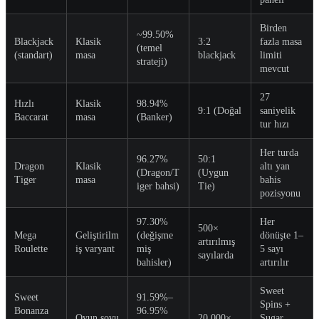
Birden
~99.50%
Blackjack
Klasik
3:2
fazla masa
(temel
(standart)
masa
blackjack
limiti
strateji)
mevcut
27
Hızlı
Klasik
98.94%
9:1 (Doğal
saniyelik
Baccarat
masa
(Banker)
tur hızı
Her turda
96.27%
50:1
Dragon
Klasik
altı yan
(Dragon/T
(Uygun
Tiger
masa
bahis
iger bahsi)
Tie)
pozisyonu
97.30%
Her
500×
Mega
Geliştirilm
(değişme
dönüşte 1–
artırılmış
Roulette
iş varyant
miş
5 sayı
sayılarda
bahisler)
artırılır
Sweet
Sweet
91.59%–
Spins +
Bonanza
96.95%
Oyun şovu
20,000×
Sugar