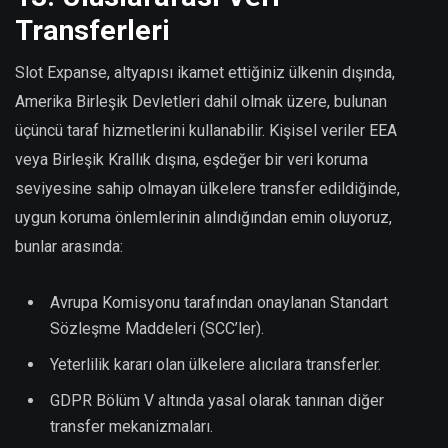
Transferleri
Slot Expanse, altyapısı ikamet ettiğiniz ülkenin dışında,
Amerika Birleşik Devletleri dahil olmak üzere, bulunan
üçüncü taraf hizmetlerini kullanabilir. Kişisel veriler EEA
veya Birleşik Krallık dışına, eşdeğer bir veri koruma
seviyesine sahip olmayan ülkelere transfer edildiğinde,
uygun koruma önlemlerinin alındığından emin oluyoruz,
bunlar arasında:
Avrupa Komisyonu tarafından onaylanan Standart
Sözleşme Maddeleri (SCC’ler).
Yeterlilik kararı olan ülkelere alıcılara transferler.
GDPR Bölüm V altında yasal olarak tanınan diğer
transfer mekanizmaları.