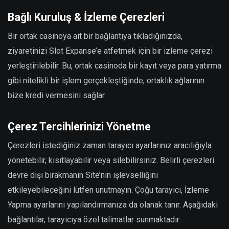
Bağlı Kuruluş & İzleme Çerezleri
Bir ortak casinoya ait bir bağlantıya tıkladığınızda,
ziyaretinizi Slot Expanse’e atfetmek için bir izleme çerezi
yerleştirilebilir. Bu, ortak casinoda bir kayıt veya para yatırma
gibi nitelikli bir işlem gerçekleştiğinde, ortaklık ağlarının
bize kredi vermesini sağlar.
Çerez Tercihlerinizi Yönetme
Çerezleri istediğiniz zaman tarayıcı ayarlarınız aracılığıyla
yönetebilir, kısıtlayabilir veya silebilirsiniz. Belirli çerezleri
devre dışı bırakmanın Site’nin işlevselliğini
etkileyebileceğini lütfen unutmayın. Çoğu tarayıcı, İzleme
Yapma ayarlarını yapılandırmanıza da olanak tanır. Aşağıdaki
bağlantılar, tarayıcıya özel talimatlar sunmaktadır: