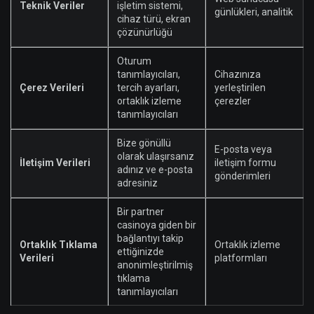
Teknik Veriler
işletim sistemi,
günlükleri, analitik
cihaz türü, ekran
çözünürlüğü
Oturum
tanımlayıcıları,
Cihazınıza
Çerez Verileri
tercih ayarları,
yerleştirilen
ortaklık izleme
çerezler
tanımlayıcıları
Bize gönüllü
E-posta veya
olarak ulaşırsanız
İletişim Verileri
iletişim formu
adınız ve e-posta
gönderimleri
adresiniz
Bir partner
casinoya giden bir
bağlantıyı takip
Ortaklık Tıklama
Ortaklık izleme
ettiğinizde
Verileri
platformları
anonimleştirilmiş
tıklama
tanımlayıcıları