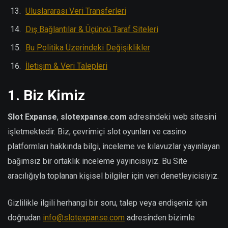
Uluslararası Veri Transferleri
Dış Bağlantılar & Üçüncü Taraf Siteleri
Bu Politika Üzerindeki Değişiklikler
İletişim & Veri Talepleri
1. Biz Kimiz
Slot Expanse
,
slotexpanse.com
adresindeki web sitesini
işletmektedir. Biz, çevrimiçi slot oyunları ve casino
platformları hakkında bilgi, inceleme ve kılavuzlar yayınlayan
bağımsız bir ortaklık inceleme yayıncısıyız. Bu Site
aracılığıyla toplanan kişisel bilgiler için veri denetleyicisiyiz.
Gizlilikle ilgili herhangi bir soru, talep veya endişeniz için
doğrudan
info@slotexpanse.com
adresinden bizimle