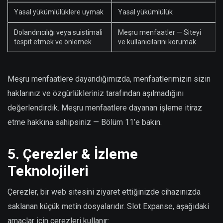
Yasal yükümlülüklere uymak
Yasal yükümlülük
Dolandırıcılığı veya suistimali
Meşru menfaatler — Siteyi
tespit etmek ve önlemek
ve kullanıcılarını korumak
Meşru menfaatlere dayandığımızda, menfaatlerimizin sizin
haklarınız ve özgürlükleriniz tarafından aşılmadığını
değerlendirdik. Meşru menfaatlere dayanan işleme itiraz
etme hakkına sahipsiniz — Bölüm 11’e bakın.
5. Çerezler & İzleme
Teknolojileri
Çerezler, bir web sitesini ziyaret ettiğinizde cihazınızda
saklanan küçük metin dosyalarıdır. Slot Expanse, aşağıdaki
amaçlar için çerezleri kullanır: