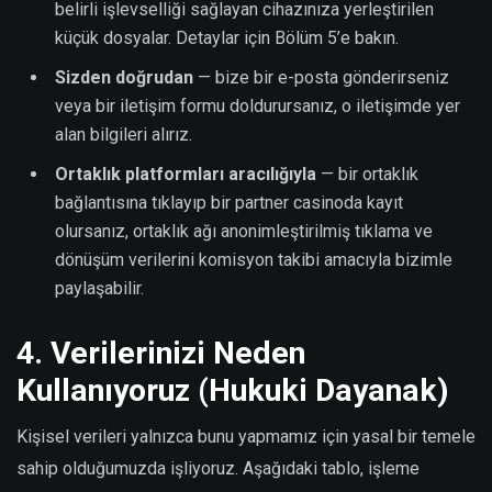
belirli işlevselliği sağlayan cihazınıza yerleştirilen
küçük dosyalar. Detaylar için Bölüm 5’e bakın.
Sizden doğrudan
— bize bir e-posta gönderirseniz
veya bir iletişim formu doldurursanız, o iletişimde yer
alan bilgileri alırız.
Ortaklık platformları aracılığıyla
— bir ortaklık
bağlantısına tıklayıp bir partner casinoda kayıt
olursanız, ortaklık ağı anonimleştirilmiş tıklama ve
dönüşüm verilerini komisyon takibi amacıyla bizimle
paylaşabilir.
4. Verilerinizi Neden
Kullanıyoruz (Hukuki Dayanak)
Kişisel verileri yalnızca bunu yapmamız için yasal bir temele
sahip olduğumuzda işliyoruz. Aşağıdaki tablo, işleme