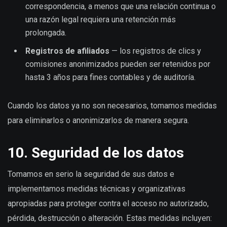
correspondencia, a menos que una relación continua o
una razón legal requiera una retención más
prolongada.
Registros de afiliados
— los registros de clics y
comisiones anonimizados pueden ser retenidos por
hasta 3 años para fines contables y de auditoría.
Cuando los datos ya no son necesarios, tomamos medidas
para eliminarlos o anonimizarlos de manera segura.
10. Seguridad de los datos
Tomamos en serio la seguridad de sus datos e
implementamos medidas técnicas y organizativas
apropiadas para proteger contra el acceso no autorizado,
pérdida, destrucción o alteración. Estas medidas incluyen: