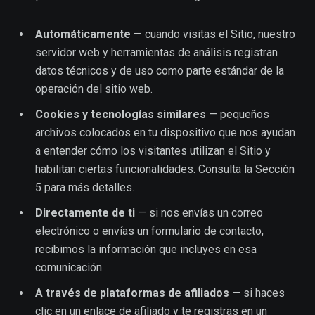
Automáticamente
— cuando visitas el Sitio, nuestro
servidor web y herramientas de análisis registran
datos técnicos y de uso como parte estándar de la
operación del sitio web.
Cookies y tecnologías similares
— pequeños
archivos colocados en tu dispositivo que nos ayudan
a entender cómo los visitantes utilizan el Sitio y
habilitan ciertas funcionalidades. Consulta la Sección
5 para más detalles.
Directamente de ti
— si nos envías un correo
electrónico o envías un formulario de contacto,
recibimos la información que incluyes en esa
comunicación.
A través de plataformas de afiliados
— si haces
clic en un enlace de afiliado y te registras en un