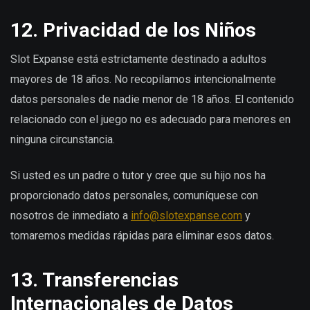
12. Privacidad de los Niños
Slot Expanse está estrictamente destinado a adultos
mayores de 18 años. No recopilamos intencionalmente
datos personales de nadie menor de 18 años. El contenido
relacionado con el juego no es adecuado para menores en
ninguna circunstancia.
Si usted es un padre o tutor y cree que su hijo nos ha
proporcionado datos personales, comuníquese con
nosotros de inmediato a
info@slotexpanse.com
y
tomaremos medidas rápidas para eliminar esos datos.
13. Transferencias
Internacionales de Datos