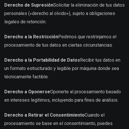
Derecho de Supresión
Solicitar la eliminación de tus datos
personales («derecho al olvido»), sujeto a obligaciones
legales de retención.
Derecho a la Restricción
Pedirnos que restrinjamos el
procesamiento de tus datos en ciertas circunstancias.
Derecho a la Portabilidad de Datos
Recibir tus datos en
un formato estructurado y legible por máquina donde sea
técnicamente factible.
Derecho a Oponerse
Oponerte al procesamiento basado
en intereses legítimos, incluyendo para fines de análisis.
Derecho a Retirar el Consentimiento
Cuando el
procesamiento se base en el consentimiento, puedes