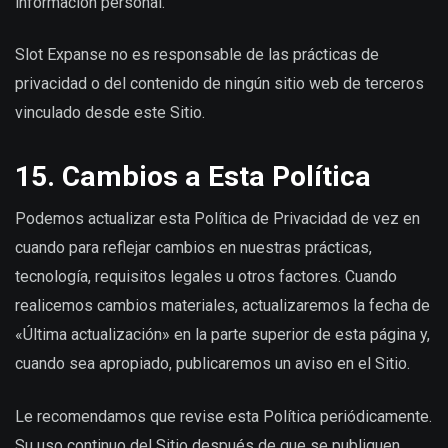
información personal.
Slot Expanse no es responsable de las prácticas de
privacidad o del contenido de ningún sitio web de terceros
vinculado desde este Sitio.
15. Cambios a Esta Política
Podemos actualizar esta Política de Privacidad de vez en
cuando para reflejar cambios en nuestras prácticas,
tecnología, requisitos legales u otros factores. Cuando
realicemos cambios materiales, actualizaremos la fecha de
«Última actualización» en la parte superior de esta página y,
cuando sea apropiado, publicaremos un aviso en el Sitio.
Le recomendamos que revise esta Política periódicamente.
Su uso continuo del Sitio después de que se publiquen