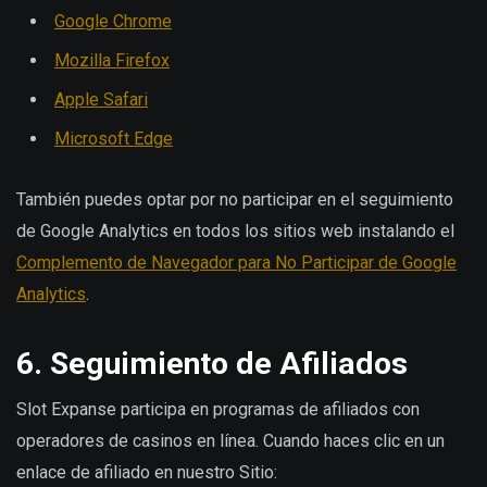
Google Chrome
Mozilla Firefox
Apple Safari
Microsoft Edge
También puedes optar por no participar en el seguimiento
de Google Analytics en todos los sitios web instalando el
Complemento de Navegador para No Participar de Google
Analytics
.
6. Seguimiento de Afiliados
Slot Expanse participa en programas de afiliados con
operadores de casinos en línea. Cuando haces clic en un
enlace de afiliado en nuestro Sitio: