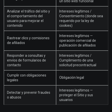
un sitio web funcional
Analizar el tráfico del sitio y
Intereses legítimos /
el comportamiento del
Consentimiento (donde sea
usuario para mejorar el
requerido por la ley de
contenido
cookies)
Intereses legítimos —
Rastrear clics y comisiones
operación comercial de
de afiliados
publicación de afiliados
Responder a consultas y
Intereses legítimos /
envíos de formularios de
Cumplimiento de una
contacto
solicitud precontractual
Cumplir con obligaciones
Obligación legal
legales
Intereses legítimos —
Detectar y prevenir fraudes
proteger el Sitio y sus
o abusos
usuarios