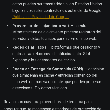
datos pueden ser transferidos a los Estados Unidos
bajo las cláusulas contractuales estándar de Google.
Política de Privacidad de Google
.
Proveedor de alojamiento web
— nuestra
infraestructura de alojamiento procesa registros del
servidor y datos técnicos para servir el sitio web.
Redes de afiliados
— plataformas que gestionan y
rastrean las relaciones de afiliados entre Slot
Expanse y los operadores de casino.
Redes de Entrega de Contenido (CDN)
— servicios
que almacenan en caché y entregan contenido del
sitio web de manera eficiente, que pueden procesar
direcciones IP y datos técnicos.
Revisamos nuestros proveedores de terceros para
asegurar que se mantengan estándares de protección de