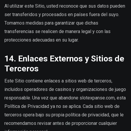
Al utilizar este Sitio, usted reconoce que sus datos pueden
ser transferidos y procesados en países fuera del suyo.
Tomamos medidas para garantizar que dichas
transferencias se realicen de manera legal y con las
protecciones adecuadas en su lugar.
14. Enlaces Externos y Sitios de
Terceros
Este Sitio contiene enlaces a sitios web de terceros,
incluidos operadores de casinos y organizaciones de juego
responsable. Una vez que abandone slotexpanse.com, esta
Política de Privacidad ya no se aplica. Cada sitio web de
terceros opera bajo su propia política de privacidad, que le
recomendamos revisar antes de proporcionar cualquier