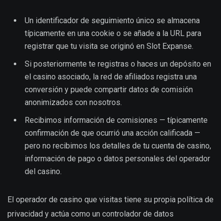
Un identificador de seguimiento único se almacena
típicamente en una cookie o se añade a la URL para
registrar que tu visita se originó en Slot Expanse.
Si posteriormente te registras o haces un depósito en
el casino asociado, la red de afiliados registra una
conversión y puede compartir datos de comisión
anonimizados con nosotros.
Recibimos información de comisiones — típicamente
confirmación de que ocurrió una acción calificada —
pero no recibimos los detalles de tu cuenta de casino,
información de pago o datos personales del operador
del casino.
El operador de casino que visitas tiene su propia política de
privacidad y actúa como un controlador de datos