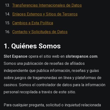
Transferencias Internacionales de Datos
Enlaces Externos y Sitios de Terceros
Cambios a Esta Política
Contacto y Solicitudes de Datos
1. Quiénes Somos
Slot Expanse
opera el sitio web en
slotexpanse.com
.
Somos una publicación de reseñas de afiliados
independiente que publica información, reseñas y guías
sobre juegos de tragamonedas en línea y plataformas de
casinos. Somos el controlador de datos para la información
personal recopilada a través de este sitio.
Para cualquier pregunta, solicitud o inquietud relacionada