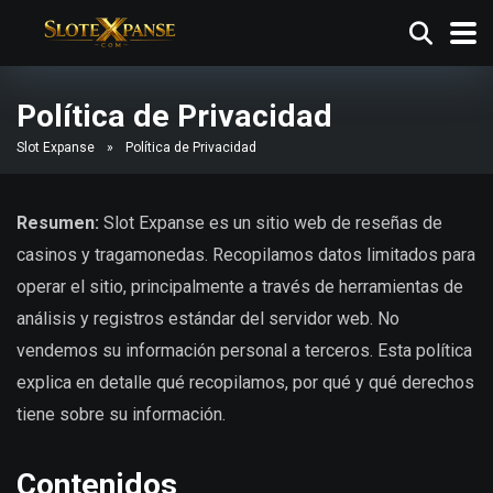
Política de Privacidad
Slot Expanse
»
Política de Privacidad
Resumen:
Slot Expanse es un sitio web de reseñas de
casinos y tragamonedas. Recopilamos datos limitados para
operar el sitio, principalmente a través de herramientas de
análisis y registros estándar del servidor web. No
vendemos su información personal a terceros. Esta política
explica en detalle qué recopilamos, por qué y qué derechos
tiene sobre su información.
Contenidos