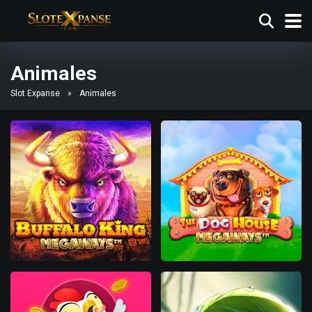
Animales
Slot Expanse
»
Animales