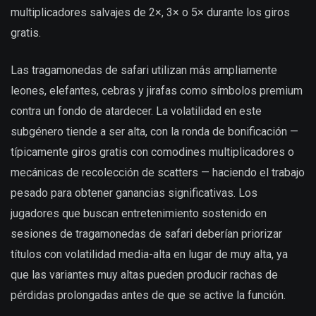
multiplicadores salvajes de 2×, 3× o 5× durante los giros
gratis.
Las tragamonedas de safari utilizan más ampliamente
leones, elefantes, cebras y jirafas como símbolos premium
contra un fondo de atardecer. La volatilidad en este
subgénero tiende a ser alta, con la ronda de bonificación —
típicamente giros gratis con comodines multiplicadores o
mecánicas de recolección de scatters — haciendo el trabajo
pesado para obtener ganancias significativas. Los
jugadores que buscan entretenimiento sostenido en
sesiones de tragamonedas de safari deberían priorizar
títulos con volatilidad media-alta en lugar de muy alta, ya
que las variantes muy altas pueden producir rachas de
pérdidas prolongadas antes de que se active la función.