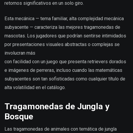
retornos significativos en un solo giro.
Esta mecánica — tema familiar, alta complejidad mecánica
subyacente — caracteriza las mejores tragamonedas de
mascotas. Los jugadores que podrían sentirse intimidados
por presentaciones visuales abstractas o complejas se
involucran más
con facilidad con un juego que presenta retrievers dorados
e imágenes de perreras, incluso cuando las matemáticas
subyacentes son tan sofisticadas como cualquier título de
alta volatilidad en el catálogo.
Tragamonedas de Jungla y
Bosque
Las tragamonedas de animales con temática de jungla