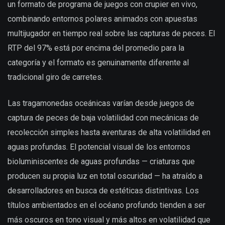
un formato de programa de juegos con crupier en vivo,
combinando entornos polares animados con apuestas
multijugador en tiempo real sobre las capturas de peces. El
RTP del 97% está por encima del promedio para la
categoría y el formato es genuinamente diferente al
tradicional giro de carretes.
Las tragamonedas oceánicas varían desde juegos de
captura de peces de baja volatilidad con mecánicas de
recolección simples hasta aventuras de alta volatilidad en
aguas profundas. El potencial visual de los entornos
bioluminiscentes de aguas profundas — criaturas que
producen su propia luz en total oscuridad — ha atraído a
desarrolladores en busca de estéticas distintivas. Los
títulos ambientados en el océano profundo tienden a ser
más oscuros en tono visual y más altos en volatilidad que