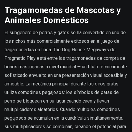
Tragamonedas de Mascotas y
Animales Domésticos
El subgénero de perros y gatos se ha convertido en uno de
los nichos más comercialmente exitosos en el juego de
tragamonedas en línea. The Dog House Megaways de
Pragmatic Play está entre las tragamonedas de compra de
bonos más jugadas a nivel mundial — un título técnicamente
sofisticado envuelto en una presentación visual accesible y
amigable. La mecánica principal durante los giros gratis
utiliza comodines pegajosos: los símbolos de patas de
perro se bloquean en su lugar cuando caen y llevan
multiplicadores aleatorios. Cuando múltiples comodines
pegajosos se acumulan en la cuadrícula simultáneamente,
sus multiplicadores se combinan, creando el potencial para