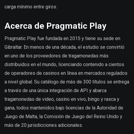
carga mínimo entre giros.
Acerca de Pragmatic Play
Pragmatic Play fue fundada en 2015 y tiene su sede en
Gibraltar. En menos de una década, el estudio se convirtió
en uno de los proveedores de tragamonedas más
distribuidos en el mundo, licenciando contenido a cientos
de operadores de casinos en línea en mercados regulados
a nivel global. Su catálogo de más de 300 títulos se entrega
a través de una única integración de API y abarca
tragamonedas de video, casino en vivo, bingo y rasca y
gana, todos mantenidos bajo licencias de la Autoridad de
Juego de Malta, la Comisión de Juego del Reino Unido y
más de 20 jurisdicciones adicionales.