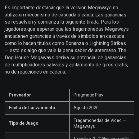
Es importante destacar que la versión Megaways no
utiliza un mecanismo de cascada o caída. Las ganancias
se resuelven y comienza la siguiente tirada. Para los
jugadores que esperan que las tragamonedas Megaways
encadenen ganancias a través de símbolos en cascada —
como lo hacen títulos como Bonanza o Lightning Strikes
— esto es algo que vale la pena saber de antemano. The
Dog House Megaways deriva su potencial de ganancias
de multiplicadores salvajes y apilamiento de giros gratis,
no de reacciones en cadena.
Proveedor
Pragmatic Play
Fecha de Lanzamiento
Agosto 2020
Tragamonedas de Video —
Tipo de Juego
Megaways
6 rodillos, 2–7 filas por rodillo