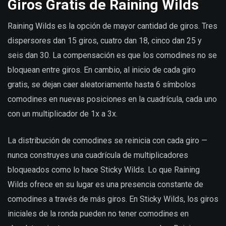
Giros Gratis de Raining Wilds
Raining Wilds es la opción de mayor cantidad de giros. Tres
dispersores dan 15 giros, cuatro dan 18, cinco dan 25 y
seis dan 30. La compensación es que los comodines no se
bloquean entre giros. En cambio, al inicio de cada giro
gratis, se dejan caer aleatoriamente hasta 6 símbolos
comodines en nuevas posiciones en la cuadrícula, cada uno
con un multiplicador de 1x a 3x.
La distribución de comodines se reinicia con cada giro —
nunca construyes una cuadrícula de multiplicadores
bloqueados como lo hace Sticky Wilds. Lo que Raining
Wilds ofrece en su lugar es una presencia constante de
comodines a través de más giros. En Sticky Wilds, los giros
iniciales de la ronda pueden no tener comodines en