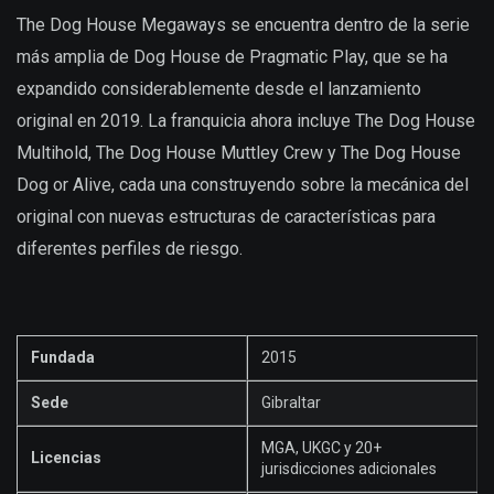
The Dog House Megaways se encuentra dentro de la serie
más amplia de Dog House de Pragmatic Play, que se ha
expandido considerablemente desde el lanzamiento
original en 2019. La franquicia ahora incluye The Dog House
Multihold, The Dog House Muttley Crew y The Dog House
Dog or Alive, cada una construyendo sobre la mecánica del
original con nuevas estructuras de características para
diferentes perfiles de riesgo.
Fundada
2015
Sede
Gibraltar
MGA, UKGC y 20+
Licencias
jurisdicciones adicionales