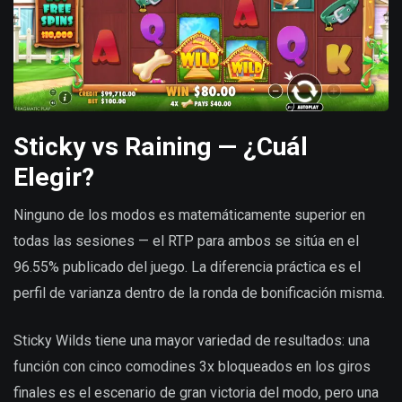
Sticky vs Raining — ¿Cuál
Elegir?
Ninguno de los modos es matemáticamente superior en
todas las sesiones — el RTP para ambos se sitúa en el
96.55% publicado del juego. La diferencia práctica es el
perfil de varianza dentro de la ronda de bonificación misma.
Sticky Wilds tiene una mayor variedad de resultados: una
función con cinco comodines 3x bloqueados en los giros
finales es el escenario de gran victoria del modo, pero una