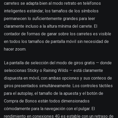
carretes se adapta bien al modo retrato en teléfonos
inteligentes estándar; los tamaños de los símbolos
permanecen lo suficientemente grandes para leer
claramente incluso a la altura mínima del carrete. El
contador de formas de ganar sobre los carretes es visible
en todos los tamaños de pantalla móvil sin necesidad de
hacer zoom.
La pantalla de selección del modo de giros gratis — donde
seleccionas Sticky o Raining Wilds — está claramente
dispuesta en móvil, con ambas opciones y sus conteos de
giros presentados simultáneamente. Los controles táctiles
para el autoplay, el tamaño de la apuesta y el botón de
Compra de Bonos están todos dimensionados
cómodamente para la navegación con el pulgar. El
rendimiento en conexiones 4G es estable con un retraso de