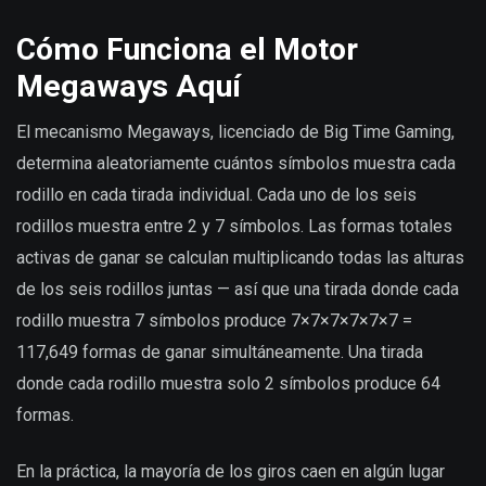
Cómo Funciona el Motor
Megaways Aquí
El mecanismo Megaways, licenciado de Big Time Gaming,
determina aleatoriamente cuántos símbolos muestra cada
rodillo en cada tirada individual. Cada uno de los seis
rodillos muestra entre 2 y 7 símbolos. Las formas totales
activas de ganar se calculan multiplicando todas las alturas
de los seis rodillos juntas — así que una tirada donde cada
rodillo muestra 7 símbolos produce 7×7×7×7×7×7 =
117,649 formas de ganar simultáneamente. Una tirada
donde cada rodillo muestra solo 2 símbolos produce 64
formas.
En la práctica, la mayoría de los giros caen en algún lugar