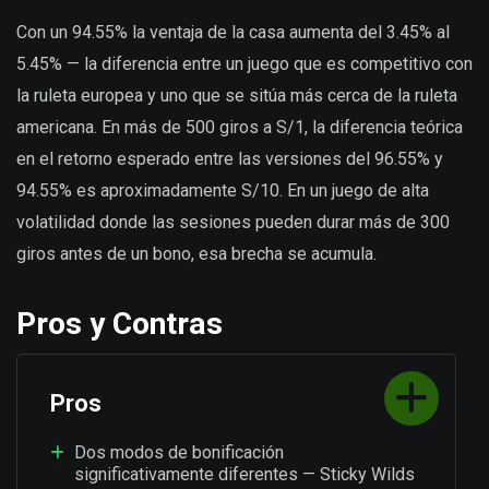
Con un 94.55% la ventaja de la casa aumenta del 3.45% al
5.45% — la diferencia entre un juego que es competitivo con
la ruleta europea y uno que se sitúa más cerca de la ruleta
americana. En más de 500 giros a S/1, la diferencia teórica
en el retorno esperado entre las versiones del 96.55% y
94.55% es aproximadamente S/10. En un juego de alta
volatilidad donde las sesiones pueden durar más de 300
giros antes de un bono, esa brecha se acumula.
Pros y Contras
Pros
Dos modos de bonificación
significativamente diferentes — Sticky Wilds