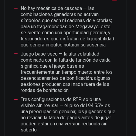
No hay mecánica de cascada — las
combinaciones ganadoras no activan
símbolos que caen ni cadenas de victorias;
para un tragamonedas de Megaways, esto
se siente como una oportunidad perdida, y
los jugadores que disfrutan de la jugabilidad
que genera impulso notarán su ausencia
Juego base seco — la alta volatilidad
combinada con la falta de función de caída
significa que el juego base es
frecuentemente un tiempo muerto entre los
desencadenantes de bonificación; algunas
sesiones producen casi nada fuera de las
rondas de bonificación
Tres configuraciones de RTP, solo una
visible sin revisar — el piso del 94.55% es
una preocupación genuina; los jugadores que
no revisan la tabla de pagos antes de jugar
pueden estar en una versión reducida sin
saberlo