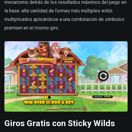
mecanismo detrás de los resultados máximos del juego en
la base: alta cantidad de formas más múltiples wilds
multiplicados aplicándose a una combinación de símbolos
premium en el mismo giro.
Giros Gratis con Sticky Wilds