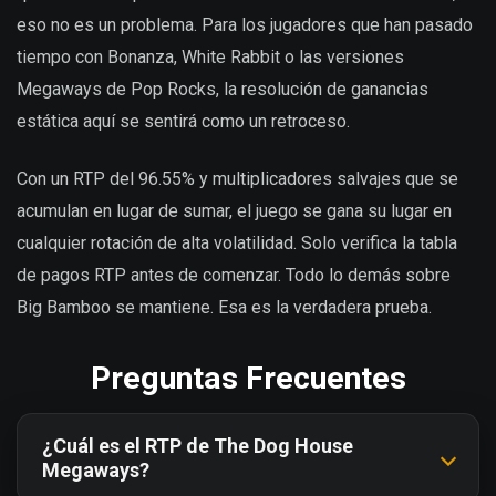
eso no es un problema. Para los jugadores que han pasado
tiempo con Bonanza, White Rabbit o las versiones
Megaways de Pop Rocks, la resolución de ganancias
estática aquí se sentirá como un retroceso.
Con un RTP del 96.55% y multiplicadores salvajes que se
acumulan en lugar de sumar, el juego se gana su lugar en
cualquier rotación de alta volatilidad. Solo verifica la tabla
de pagos RTP antes de comenzar. Todo lo demás sobre
Big Bamboo se mantiene. Esa es la verdadera prueba.
Preguntas Frecuentes
¿Cuál es el RTP de The Dog House
Megaways?