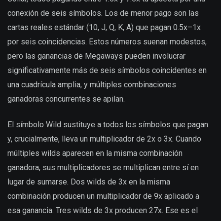
conexión de seis símbolos. Los de menor pago son las
cartas reales estándar (10, J, Q, K, A) que pagan 0.5x–1x
por seis coincidencias. Estos números suenan modestos,
pero las ganancias de Megaways pueden involucrar
significativamente más de seis símbolos coincidentes en
una cuadrícula amplia, y múltiples combinaciones
ganadoras concurrentes se apilan.
El símbolo Wild sustituye a todos los símbolos que pagan
y, crucialmente, lleva un multiplicador de 2x o 3x. Cuando
múltiples wilds aparecen en la misma combinación
ganadora, sus multiplicadores se multiplican entre sí en
lugar de sumarse. Dos wilds de 3x en la misma
combinación producen un multiplicador de 9x aplicado a
esa ganancia. Tres wilds de 3x producen 27x. Ese es el