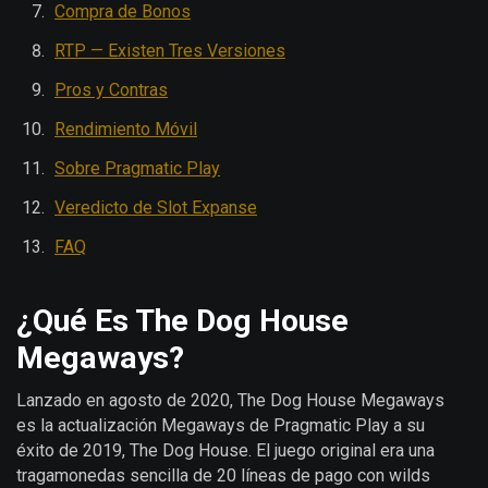
Compra de Bonos
RTP — Existen Tres Versiones
Pros y Contras
Rendimiento Móvil
Sobre Pragmatic Play
Veredicto de Slot Expanse
FAQ
¿Qué Es The Dog House
Megaways?
Lanzado en agosto de 2020, The Dog House Megaways
es la actualización Megaways de Pragmatic Play a su
éxito de 2019, The Dog House. El juego original era una
tragamonedas sencilla de 20 líneas de pago con wilds