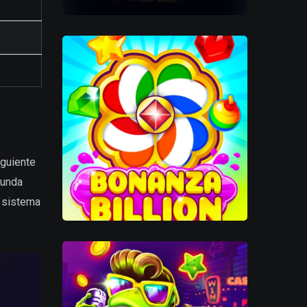
iguiente
gunda
l sistema