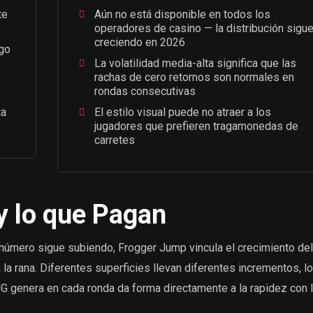
te
Aún no está disponible en todos los
operadores de casino — la distribución sigu
creciendo en 2026
ego
La volatilidad media-alta significa que las
rachas de cero retornos son normales en
rondas consecutivas
ta
El estilo visual puede no atraer a los
jugadores que prefieren tragamonedas de
carretes
y lo que Pagan
 número sigue subiendo, Frogger Jump vincula el crecimiento del
a la rana. Diferentes superficies llevan diferentes incrementos, l
NG genera en cada ronda da forma directamente a la rapidez con l