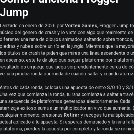
Jump
Lanzado en enero de 2026 por
Vortex Games
, Frogger Jump t
núcleo del género de crash y lo viste con algo que realmente se
diferente: una rana de dibujos animados saltando sobre troncos, l
piedras y nubes sobre un río en la jungla. Mientras que la mayorí
los títulos de crash te piden que mires una línea ascendente o u
en ascenso, este te da algo que seguir plataforma por plataforma
resultado es un juego que juega sorprendentemente cerca de c
ve: una prueba ronda por ronda de cuándo saltar y cuándo aterriza
Antes de cada ronda, colocas una apuesta de entre S/0.10 y S/1
Una vez que comienza la ronda, tu rana comienza a saltar a trav
una secuencia de plataformas generadas aleatoriamente. Cada
aterrizaje exitoso suma a un multiplicador en vivo que aumenta. 
cualquier momento, presionas
Retirar
y recoges tu multiplicado
actual aplicado a tu apuesta. Si esperas demasiado y la rana fall
plataforma, pierdes la apuesta por completo y la ronda se reinici