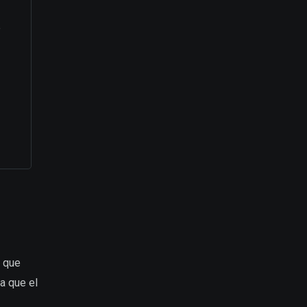
e
o que
a que el