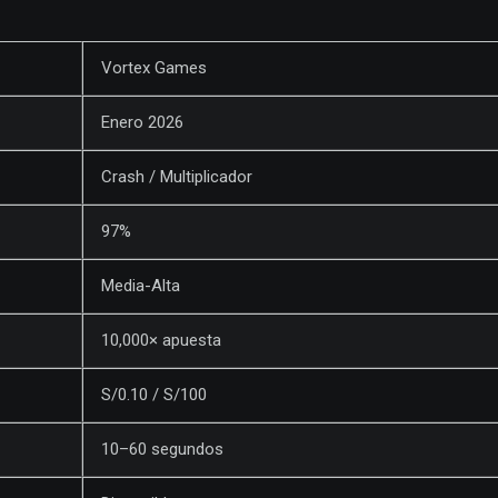
Vortex Games
Enero 2026
Crash / Multiplicador
97%
Media-Alta
10,000× apuesta
S/0.10 / S/100
10–60 segundos