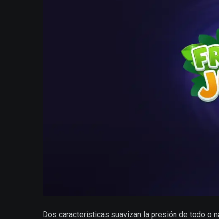
Dos características suavizan la presión de todo o n