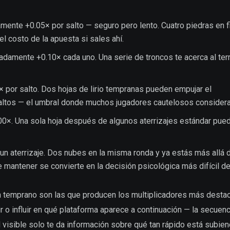
te +0.05× por salto — seguro pero lento. Cuatro piedras en fi
l costo de la apuesta si sales ahí.
amente +0.10× cada uno. Una serie de troncos te acerca al terr
 por salto. Dos hojas de lirio tempranas pueden empujar el
saltos — el umbral donde muchos jugadores cautelosos consideran
0×. Una sola hoja después de algunos aterrizajes estándar pue
un aterrizaje. Dos nubes en la misma ronda y ya estás más allá 
 mantener se convierte en la decisión psicológica más difícil de
n temprano son las que producen los multiplicadores más desta
 o influir en qué plataforma aparece a continuación — la secuenc
visible solo te da información sobre qué tan rápido está subien