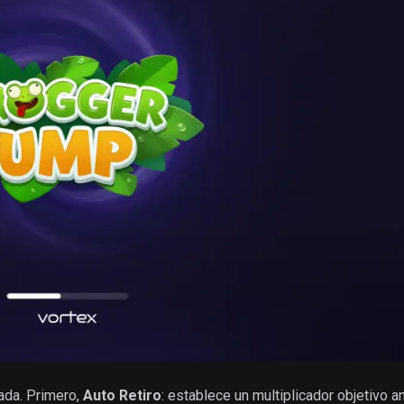
ada. Primero,
Auto Retiro
: establece un multiplicador objetivo a