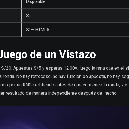
Disponible
Sí
Sí — HTML5
 Juego de un Vistazo
 S/20. Apuestas S/5 y esperas 12.00×, luego la rana cae en el s
a ronda. No hay retroceso, no hay función de apuesta, no hay se
nado por un RNG certificado antes de que comience la ronda, y e
uier resultado de manera independiente después del hecho.