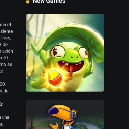
New Games
oma el
 siente
irios,
a de
n avión
. El
ómo se
r.
00.
és de
En
r
a una
a.