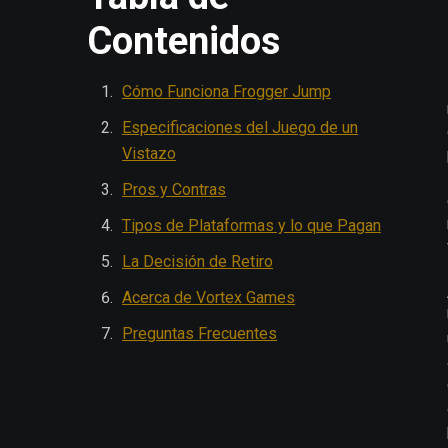
Contenidos
Cómo Funciona Frogger Jump
Especificaciones del Juego de un
Vistazo
Pros y Contras
Tipos de Plataformas y lo que Pagan
La Decisión de Retiro
Acerca de Vortex Games
Preguntas Frecuentes