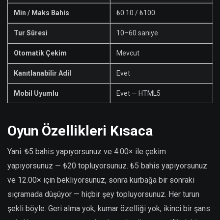
Min / Maks Bahis
₺0.10 / ₺100
Tur Süresi
10–60 saniye
Otomatik Çekim
Mevcut
Kanıtlanabilir Adil
Evet
Mobil Uyumlu
Evet — HTML5
Oyun Özellikleri Kısaca
Yani: ₺5 bahis yapıyorsunuz ve 4.00× ile çekim
yapıyorsunuz — ₺20 topluyorsunuz. ₺5 bahis yapıyorsunuz
ve 12.00× için bekliyorsunuz, sonra kurbağa bir sonraki
sıçramada düşüyor — hiçbir şey topluyorsunuz. Her turun
şekli böyle. Geri alma yok, kumar özelliği yok, ikinci bir şans