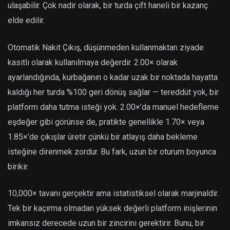
ulaşabilir. Çok nadir olarak, bir turda çift haneli bir kazanç
elde edilir.
Otomatik Nakit Çıkış, düşünmeden kullanmaktan ziyade
kasıtlı olarak kullanılmaya değerdir. 2.00× olarak
ayarlandığında, kurbağanın o kadar uzak bir noktada hayatta
kaldığı her turda %100 geri dönüş sağlar — tereddüt yok, bir
platform daha tutma isteği yok. 2.00×’da manuel hedefleme
eşdeğer gibi görünse de, pratikte genellikle 1.70× veya
1.85×’de çıkışlar üretir çünkü bir atlayış daha bekleme
isteğine direnmek zordur. Bu fark, uzun bir oturum boyunca
birikir.
10,000× tavanı gerçektir ama istatistiksel olarak marjinaldir.
Tek bir kaçırma olmadan yüksek değerli platform inişlerinin
imkansız derecede uzun bir zincirini gerektirir. Bunu, bir