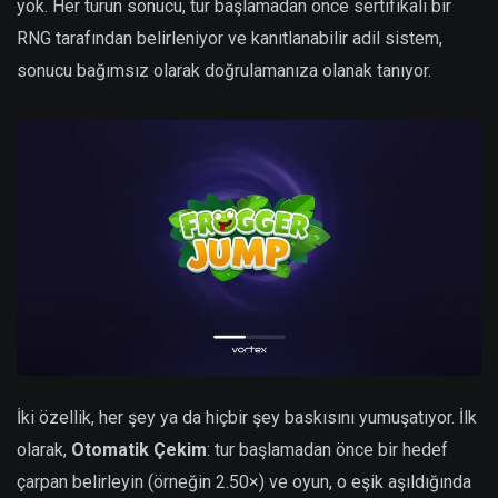
yok. Her turun sonucu, tur başlamadan önce sertifikalı bir
RNG tarafından belirleniyor ve kanıtlanabilir adil sistem,
sonucu bağımsız olarak doğrulamanıza olanak tanıyor.
İki özellik, her şey ya da hiçbir şey baskısını yumuşatıyor. İlk
olarak,
Otomatik Çekim
: tur başlamadan önce bir hedef
çarpan belirleyin (örneğin 2.50×) ve oyun, o eşik aşıldığında