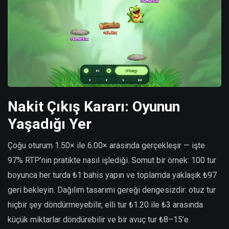
Nakit Çıkış Kararı: Oyunun
Yaşadığı Yer
Çoğu oturum 1.50× ile 6.00× arasında gerçekleşir — işte
97% RTP’nin pratikte nasıl işlediği. Somut bir örnek: 100 tur
boyunca her turda ₺1 bahis yapın ve toplamda yaklaşık ₺97
geri bekleyin. Dağılım tasarımı gereği dengesizdir: otuz tur
hiçbir şey döndürmeyebilir, elli tur ₺1.20 ile ₺3 arasında
küçük miktarlar döndürebilir ve bir avuç tur ₺8–15’e