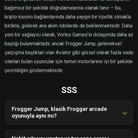
bağımsız bir şekilde doğrulamalarına olanak tanır — bu,
kripto-kasino bağlamlarında daha yaygın bir özellik olmakla
birlikte, giderek ana akım lobilerde de beklenmektedir. Daha
yeni bir sağlayıcı olarak, Vortex Games’in dolaşımda daha az
başlığı bulunmaktadır, ancak Frogger Jump, geleneksel
çarpışma başlıkları olan Aviator gibi görsel olarak fazla sade
olanları bulan oyuncular için temel motorlarının iyi bir şekilde
çevrildiğini göstermektedir.
SSS
Frogger Jump, klasik Frogger arcade
oyunuyla aynı mı?
Hayır. İsim ve kurbağa karakteri 1981 arcade
oyunundan görsel kimliği ödünç alıyor, ancak Frogger