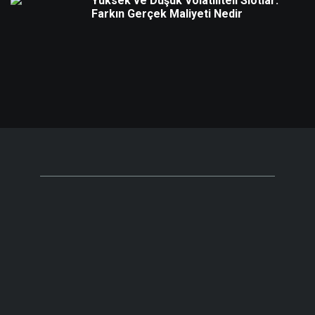
Yüksek ve Düşük Volatiliteli Slotlar:
Farkın Gerçek Maliyeti Nedir