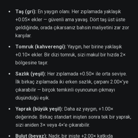
Taş (gri):
En yaygın olanı. Her zıplamada yaklaşık
+0.05× ekler — güvenli ama yavaş. Dört taş üst üste
geldiğinde, orada çıkarsanız bahsin maliyetini zar zor
karşılar.
Tomruk (kahverengi):
Yaygın, her birine yaklaşık
+0.10× ekler. Bir dizi tomruk, sizi makul bir hızda 2×
bölgesine taşır.
Sazlık (yeşil):
Her zıplamada +0.50× ile orta seviye.
İlk birkaç zıplamada iki erken sazlık, çarpanı 2.00×’ye
çıkarabilir — birçok temkinli oyuncunun çıkmayı
düşündüğü eşik.
Yaprak (büyük yeşil):
Daha az yaygın, +1.00×
değerinde. Birkaç standart inişten sonra tek bir yaprak,
sizi aniden 3× veya 4×’e çıkarabilir.
Bulut (beyaz):
Nadir, bir inişte +2.00× katkıda