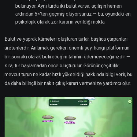
bulunuyor. Aynı turda iki bulut varsa, açılışın hemen
ardından 5×’ten geçmiş oluyorsunuz — bu, oyundaki en
psikolojik olarak zor kararın verildiği nokta.
Bulut ve yaprak kümeleri oluşturan turlar, başlıca çarpanları
üretenlerdir. Anlamak gereken önemli şey, hangi platformun
bir sonraki olarak belireceğini tahmin edemeyeceğinizdir —
sıra, tur başlamadan önce oluşturulur. Görünür çeşitlilik,
mevcut turun ne kadar hızlı yükseldiği hakkında bilgi verir, bu
da daha bilinçli bir nakit çıkış kararı vermenize yardımcı olur.