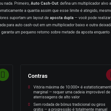
u nada. Primeiro,
Auto Cash-Out
: defina um multiplicador alvo 
automaticamente a quantia assim que esse limite é atingido, mesm
adores suportam um layout de
aposta dupla
— você pode realizar
a para auto cash-out em um multiplicador baixo e outra deixad
 garanta um pequeno retorno sobre metade da aposta enquanto 
Contras
Vitória máxima de 10.000× é estatisticamen
marginal — requer uma cadeia improvável de
aterrissagens de alto valor
Sem rodada de bônus tradicional ou giros
grátis — a progressão é totalmente manual