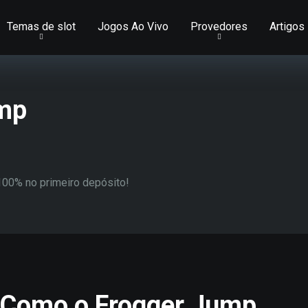
Temas de slot
Jogos Ao Vivo
Provedores
Artigos
mp
100% no primeiro depósito!
Como o Frogger Jump