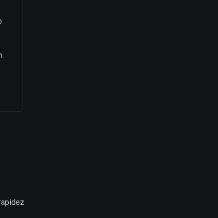
o
m
rapidez