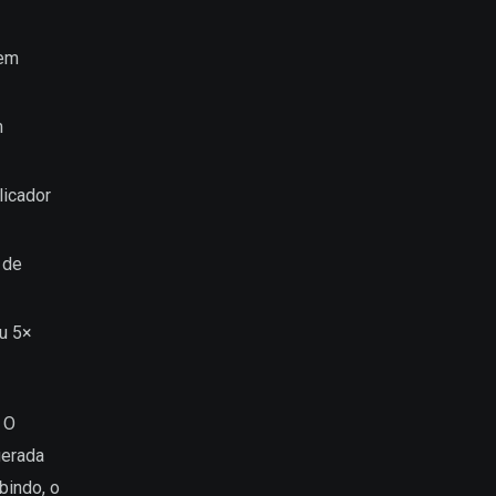
 em
m
licador
 de
u 5×
 O
gerada
bindo, o