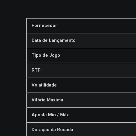
Fornecedor
Data de Lançamento
Tipo de Jogo
RTP
Volatilidade
Vitória Máxima
Aposta Mín / Máx
Duração da Rodada