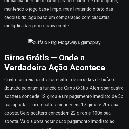
mecânica de multiplicador para o recurso de giros grátis,
mantendo o jogo base limpo, mas limitando o teto das
cadeias do jogo base em comparação com cascatas
multiplicadas progressivamente.
Giros Grátis — Onde a
Verdadeira Ação Acontece
Quatro ou mais símbolos scatter de moedas de búfalo
dourado acionam a função de Giros Grátis. Aterrissar quatro
scatters concede 12 giros e um pagamento imediato de 5x
sua aposta. Cinco scatters concedem 17 giros e 20x sua
aposta. Seis scatters concedem 22 giros e 100x sua
aposta. Vale a pena notar esse pagamento imediato ao