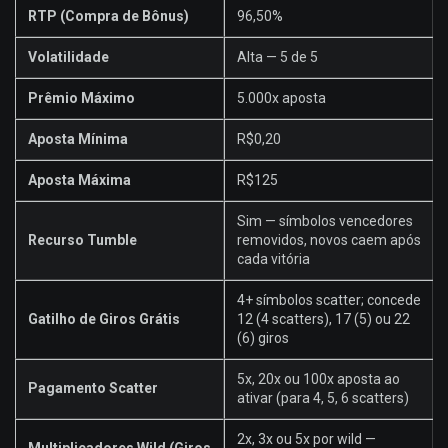
RTP (Compra de Bônus)
96,50%
Volatilidade
Alta — 5 de 5
Prêmio Máximo
5.000x aposta
Aposta Mínima
R$0,20
Aposta Máxima
R$125
Sim — símbolos vencedores
Recurso Tumble
removidos, novos caem após
cada vitória
4+ símbolos scatter; concede
Gatilho de Giros Grátis
12 (4 scatters), 17 (5) ou 22
(6) giros
5x, 20x ou 100x aposta ao
Pagamento Scatter
ativar (para 4, 5, 6 scatters)
2x, 3x ou 5x por wild —
Multiplicadores Wild (Giros