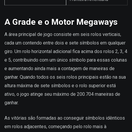
A Grade e o Motor Megaways
A área principal de jogo consiste em seis rolos verticais,
cada um contendo entre dois e sete símbolos em qualquer
giro. Um rolo horizontal adicional fica acima dos rolos 2, 3, 4
e 5, contribuindo com um único símbolo para essas colunas
e aumentando ainda mais a contagem de maneiras de
ganhar. Quando todos os seis rolos principais estão na sua
altura máxima de sete símbolos e o rolo superior está
ativo, o jogo atinge seu máximo de 200.704 maneiras de
ganhar.
As vitórias são formadas ao conseguir símbolos idênticos
em rolos adjacentes, começando pelo rolo mais à