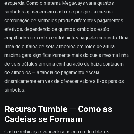
esquerda. Como o sistema Megaways varia quantos
símbolos aparecem em cada rolo por giro, a mesma
combinação de símbolos produz diferentes pagamentos
efetivos, dependendo de quantos símbolos estão
empilhados nos rolos contribuintes naquele momento. Uma
linha de búfalos de seis símbolos em rolos de altura
máxima gera significativamente mais do que a mesma linha
de seis búfalos em uma configuração de baixa contagem
de símbolos — a tabela de pagamento escala
dinamicamente em vez de oferecer valores fixos para os
símbolos.
Recurso Tumble — Como as
Cadeias se Formam
Cada combinação vencedora aciona um tumble: os