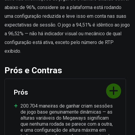
abaixo de 96%, considere se a plataforma está rodando
uma configuração reduzida e leve isso em conta nas suas
expectativas de sessão. O jogo a 94,51% é idêntico ao jogo
a 96,52% — não há indicador visual ou mecânico de qual
configuração está ativa, exceto pelo número de RTP
exibido.
Prós e Contras
Prós
200.704 maneiras de ganhar criam sessões
de jogo base genuinamente dinâmicas — as
alturas variáveis do Megaways significam
que nenhuma rodada se parece com a outra,
e uma configuração de altura máxima em