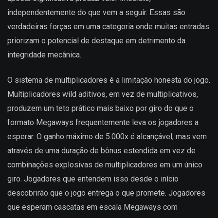
independentemente do que vem a seguir. Essas são
verdadeiras forças em uma categoria onde muitas entradas
priorizam o potencial de destaque em detrimento da
integridade mecânica.
O sistema de multiplicadores é a limitação honesta do jogo.
Multiplicadores wild aditivos, em vez de multiplicativos,
produzem um teto prático mais baixo por giro do que o
formato Megaways frequentemente leva os jogadores a
esperar. O ganho máximo de 5.000x é alcançável, mas vem
através de uma duração de bônus estendida em vez de
combinações explosivas de multiplicadores em um único
giro. Jogadores que entendem isso desde o início
descobrirão que o jogo entrega o que promete. Jogadores
que esperam cascatas em escala Megaways com