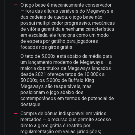
O jogo base é mecanicamente conservador
— fora das alturas variáveis do Megaways e
das cadeias de queda, o jogo base não
possui multiplicador progressivo, mecânicas
de vitória garantida e nenhuma característica
em escalada; ele funciona como um modo
de espera por gatilho para jogadores
focados nos giros grátis
O teto de 5.000x está abaixo da média para
um lançamento moderno de Megaways — a
maioria dos títulos de Megaways lançados
desde 2021 oferece tetos de 10.000x a
50.000x; os 5.000x de Buffalo King
Megaways são respeitáveis, mas
posicionam o jogo abaixo dos
contemporâneos em termos de potencial de
destaque
Compra de bônus indisponível em vários
mercados — o recurso que permite acesso
direto a giros grátis é restrito por
regulamentação em várias jurisdições;