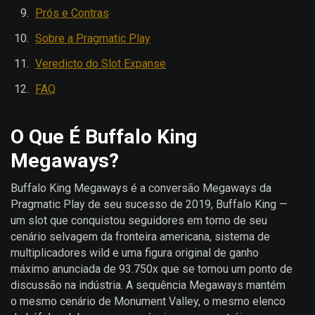
Prós e Contras
Sobre a Pragmatic Play
Veredicto do Slot Expanse
FAQ
O Que É Buffalo King
Megaways?
Buffalo King Megaways é a conversão Megaways da
Pragmatic Play de seu sucesso de 2019, Buffalo King —
um slot que conquistou seguidores em torno de seu
cenário selvagem da fronteira americana, sistema de
multiplicadores wild e uma figura original de ganho
máximo anunciada de 93.750x que se tornou um ponto de
discussão na indústria. A sequência Megaways mantém
o mesmo cenário de Monument Valley, o mesmo elenco