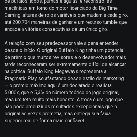
de búfalos, lobos, pumas e águias, e reconstrói as
mecânicas em torno do motor licenciado da Big Time
Gaming: alturas de rolos variáveis que mudam a cada giro,
até 200.704 maneiras de ganhar e um recurso tumble que
encadeia vitórias consecutivas de um único giro.
A relação com seu predecessor vale a pena entender
desde o início. O original Buffalo King tinha um potencial
de prêmio que muitos revisores e o desenvolvedor mais
tarde reconheceram ser extremamente difícil de alcançar
na prática. Buffalo King Megaways representa a
Pragmatic Play se afastando desse estilo de marketing
— o prêmio máximo aqui é um declarado e realista
5.000x, que é 5,3% do número teórico do jogo original,
mas um teto muito mais honesto. A troca é um jogo que
não pode produzir os resultados excepcionais que o
original às vezes prometia, mas entrega sua faixa
superior real de forma mais confiável.