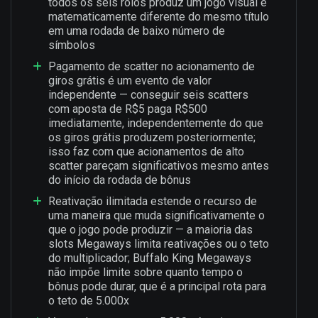
todos os seis rolos produz um jogo visual e
matematicamente diferente do mesmo título
em uma rodada de baixo número de
símbolos
Pagamento de scatter no acionamento de
giros grátis é um evento de valor
independente — conseguir seis scatters
com aposta de R$5 paga R$500
imediatamente, independentemente do que
os giros grátis produzem posteriormente;
isso faz com que acionamentos de alto
scatter pareçam significativos mesmo antes
do início da rodada de bônus
Reativação ilimitada estende o recurso de
uma maneira que muda significativamente o
que o jogo pode produzir — a maioria das
slots Megaways limita reativações ou o teto
do multiplicador; Buffalo King Megaways
não impõe limite sobre quanto tempo o
bônus pode durar, que é a principal rota para
o teto de 5.000x