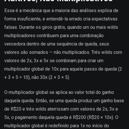
Essa é a mecânica que a maioria das análises explica de
forma insuficiente, e entendê-la errado cria expectativas
falsas. Durante os giros grátis, quando um ou mais wilds
multiplicadores contribuem para uma combinação
vencedora dentro de uma sequência de queda, seus
valores são somados — não multiplicados. Três wilds com
valores de 2x, 3x e 5x se combinam para criar um
multiplicador global de 10x para aquele passo de queda (2
+ 3 + 5 = 10), não 30x (2 × 3 × 5).
O multiplicador global se aplica ao valor total do ganho
daquela queda. Então, se uma queda produz um ganho base
de R$20 e três wilds aterrissam com valores de 2x, 3x e
5x, o pagamento daquela queda é R$200 (R$20 × 10x). O
multiplicador global é redefinido para 1x no início do