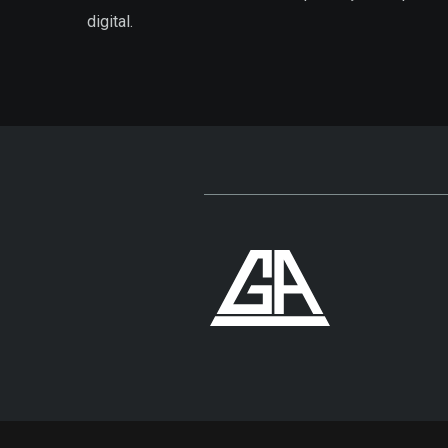
digital.