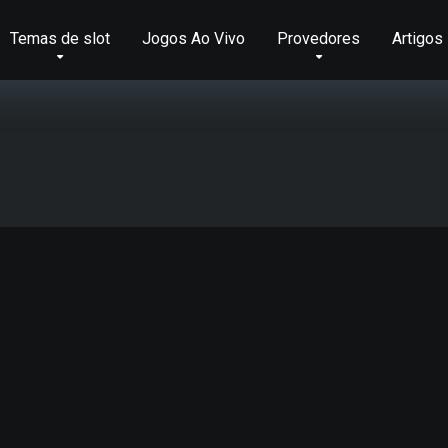
Temas de slot
Jogos Ao Vivo
Provedores
Artigos