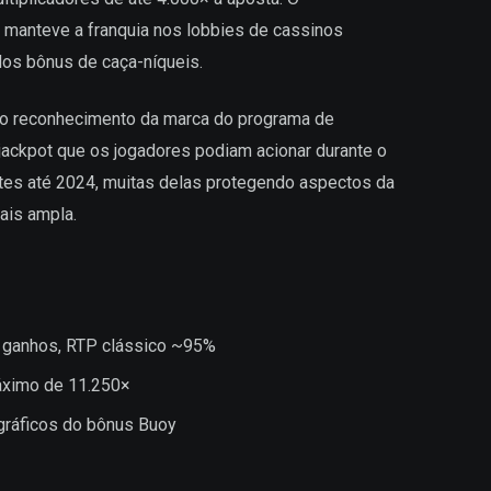
e manteve a franquia nos lobbies de cassinos
dos bônus de caça-níqueis.
ou o reconhecimento da marca do programa de
 jackpot que os jogadores podiam acionar durante o
tes até 2024, muitas delas protegendo aspectos da
ais ampla.
os ganhos, RTP clássico ~95%
áximo de 11.250×
ográficos do bônus Buoy