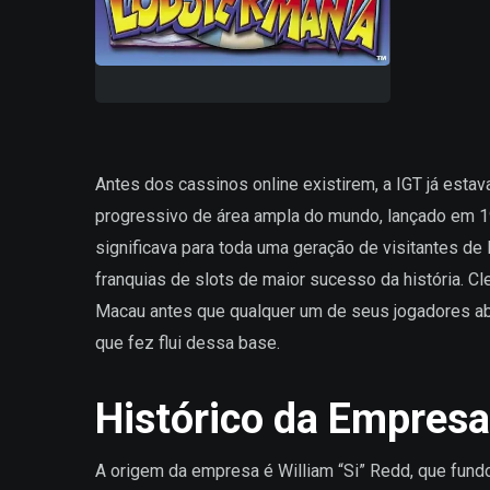
Antes dos cassinos online existirem, a IGT já es
progressivo de área ampla do mundo, lançado em 19
significava para toda uma geração de visitantes de
franquias de slots de maior sucesso da história. C
Macau antes que qualquer um de seus jogadores abris
que fez flui dessa base.
Histórico da Empresa
A origem da empresa é William “Si” Redd, que fu