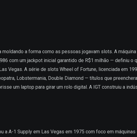
tava moldando a forma como as pessoas jogavam slots. A máquin
86 com um jackpot inicial garantido de R$1 milhão — definiu o 
 Las Vegas. A série de slots Wheel of Fortune, licenciada em 19
leopatra, Lobstermania, Double Diamond — títulos que preencher
se um laptop para girar um rolo digital. A IGT construiu a indús
ndou a A-1 Supply em Las Vegas em 1975 com foco em máquinas