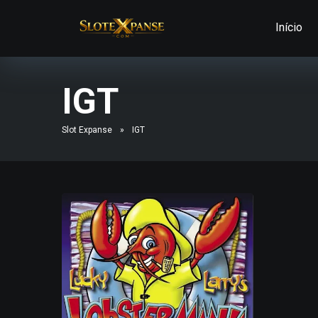
Início
IGT
Slot Expanse
»
IGT