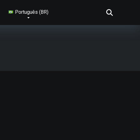
Português (BR)