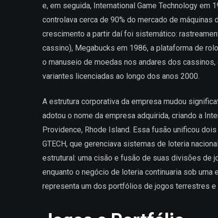
e, em seguida, International Game Technology em
controlava cerca de 90% do mercado de máquinas 
crescimento a partir daí foi sistemático: rastrea
cassino), Megabucks em 1986, a plataforma de rolo
o manuseio de moedas nos andares dos cassinos, e
variantes licenciadas ao longo dos anos 2000.
A estrutura corporativa da empresa mudou significat
adotou o nome da empresa adquirida, criando a I
Providence, Rhode Island. Essa fusão unificou dois
GTECH, que gerenciava sistemas de loteria naciona
estrutural: uma cisão e fusão de suas divisões de 
enquanto o negócio de loteria continuaria sob uma
representa um dos portfólios de jogos terrestres e