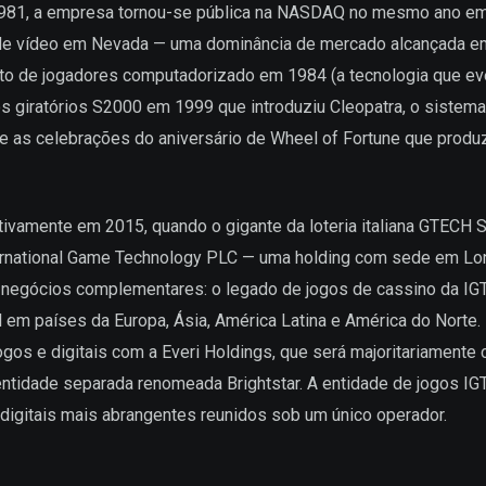
 1981, a empresa tornou-se pública na NASDAQ no mesmo ano e
de vídeo em Nevada — uma dominância de mercado alcançada em
mento de jogadores computadorizado em 1984 (a tecnologia que e
s giratórios S2000 em 1999 que introduziu Cleopatra, o sistema
 as celebrações do aniversário de Wheel of Fortune que produ
ivamente em 2015, quando o gigante da loteria italiana GTECH S.p
nternational Game Technology PLC — uma holding com sede em 
 negócios complementares: o legado de jogos de cassino da IGT or
l em países da Europa, Ásia, América Latina e América do Nort
jogos e digitais com a Everi Holdings, que será majoritariamente
 entidade separada renomeada Brightstar. A entidade de jogos 
 digitais mais abrangentes reunidos sob um único operador.