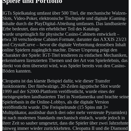
Spiele und Portfolio
IGTs Spielkatalog umfasst über 500 Titel, die mechanische Walzen-
Slots, Video-Poker, elektronische Tischspiele und digitale iGaming-
Inhalte durch die PlayDigital-Abteilung umfassen. Das landbasierte
Erbe bedeutet, dass ein erheblicher Teil des Katalogs
wurde ursprünglich für physische Casino-Cabinets entwickelt –
etwa 30 verschiedene Cabinet-Formate, darunter das AXXIS 23/23
und CrystalCurve – bevor die digitale Verbreitung denselben Inhalt
online Spielern zugänglich machte. Dieser Ursprung prägt den
Charakter der Spiele: IGT-Titel tendieren zu einfachen Mechaniken,
erkennbaren lizenzierten Themen und der Art von Spielerlebnis, das
direkt von dem übersetzt wird, was Spieler bereits von den Casino-
Böden kannten.
Cleopatra ist das klarste Beispiel dafür, wie dieser Transfer
funktionierte. Der fünfwalzige, 20-Zeilen ägyptische Slot wurde
1999 auf der S2000-Plattform veröffentlicht, wurde eines der
meistgespielten landbasierten Titel in Nordamerika und brachte seine
Spielerbasis in die Online-Lobbys, als die digitale Version
veröffentlicht wurde. Die Freispielrunde (15 Spins mit 3×
Multiplikator, auslösbar durch drei oder mehr verstreute Pyramiden)
ist nach modernen Standards mechanisch einfach, wurde jedoch in
ihrer Zeit so sauber umgesetzt, dass die Spieler über zwei Jahrzehnte
hinweg immer wieder zurückkehrten. Cleopatra II und die Diamond