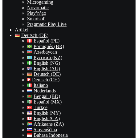
Microgaming
Novomatic
Play’n’go
Smartsoft
Pragmatic Play Live
Artikel
Deutsch (DE)
Español (PE)
Português (BR)
Azərbaycan
Русский (KZ)
English (NG)
English (AU)
Deutsch (DE)
Deutsch (CH)
Italiano
Nederlands
Bengali (BD)
Español (MX)
Türkçe
English (MY)
English (CA)
Afrikaans (ZA)
Slovenščina
Bahasa Indonesia