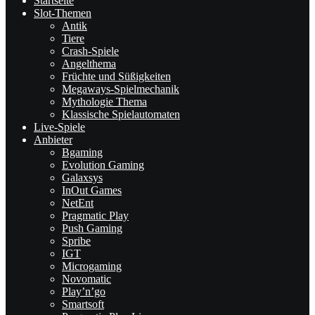
Startseite
Slot-Themen
Antik
Tiere
Crash-Spiele
Angelthema
Früchte und Süßigkeiten
Megaways-Spielmechanik
Mythologie Thema
Klassische Spielautomaten
Live-Spiele
Anbieter
Bgaming
Evolution Gaming
Galaxsys
InOut Games
NetEnt
Pragmatic Play
Push Gaming
Spribe
IGT
Microgaming
Novomatic
Play’n’go
Smartsoft