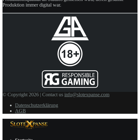
Produktion immer digital war.
© Copyright 2026 | Contact us
info@slotexpanse.com
Datenschutzerklärung
AGB