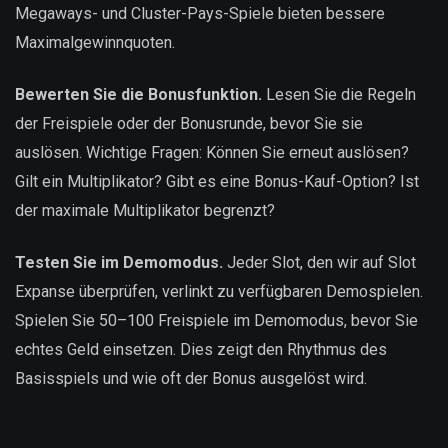
Megaways- und Cluster-Pays-Spiele bieten bessere
Maximalgewinnquoten.
Bewerten Sie die Bonusfunktion.
Lesen Sie die Regeln
der Freispiele oder der Bonusrunde, bevor Sie sie
auslösen. Wichtige Fragen: Können Sie erneut auslösen?
Gilt ein Multiplikator? Gibt es eine Bonus-Kauf-Option? Ist
der maximale Multiplikator begrenzt?
Testen Sie im Demomodus.
Jeder Slot, den wir auf Slot
Expanse überprüfen, verlinkt zu verfügbaren Demospielen.
Spielen Sie 50–100 Freispiele im Demomodus, bevor Sie
echtes Geld einsetzen. Dies zeigt den Rhythmus des
Basisspiels und wie oft der Bonus ausgelöst wird.