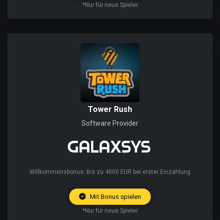
*Nur für neue Spieler
Tower Rush
Software Provider
Willkommensbonus: Bis zu 4000 EUR bei erster Einzahlung
Mit Bonus spielen
*Nur für neue Spieler