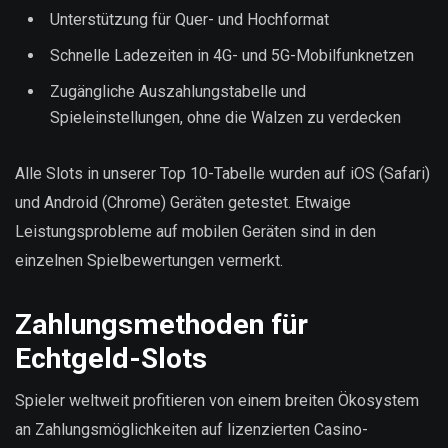
Unterstützung für Quer- und Hochformat
Schnelle Ladezeiten in 4G- und 5G-Mobilfunknetzen
Zugängliche Auszahlungstabelle und
Spieleinstellungen, ohne die Walzen zu verdecken
Alle Slots in unserer Top 10-Tabelle wurden auf iOS (Safari)
und Android (Chrome) Geräten getestet. Etwaige
Leistungsprobleme auf mobilen Geräten sind in den
einzelnen Spielbewertungen vermerkt.
Zahlungsmethoden für
Echtgeld-Slots
Spieler weltweit profitieren von einem breiten Ökosystem
an Zahlungsmöglichkeiten auf lizenzierten Casino-