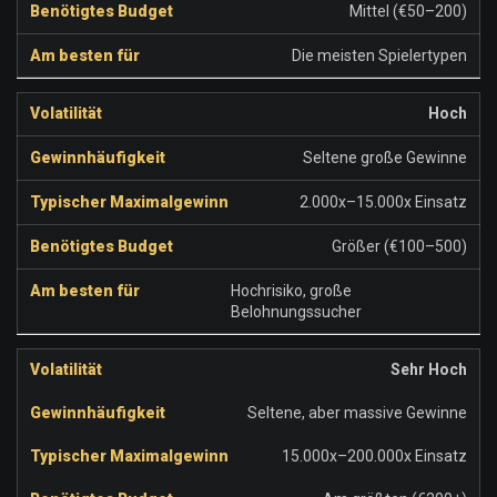
Mittel (€50–200)
Die meisten Spielertypen
Hoch
Seltene große Gewinne
2.000x–15.000x Einsatz
Größer (€100–500)
Hochrisiko, große
Belohnungssucher
Sehr Hoch
Seltene, aber massive Gewinne
15.000x–200.000x Einsatz