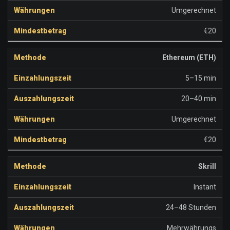
Umgerechnet
€20
Ethereum (ETH)
5–15 min
20–40 min
Umgerechnet
€20
Skrill
Instant
24–48 Stunden
Mehrwährungs