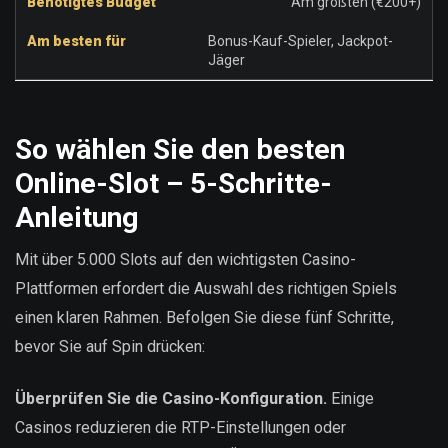
Am größten (€200+)
Bonus-Kauf-Spieler, Jackpot-
Jäger
So wählen Sie den besten
Online-Slot – 5-Schritte-
Anleitung
Mit über 5.000 Slots auf den wichtigsten Casino-
Plattformen erfordert die Auswahl des richtigen Spiels
einen klaren Rahmen. Befolgen Sie diese fünf Schritte,
bevor Sie auf Spin drücken:
Überprüfen Sie die Casino-Konfiguration.
Einige
Casinos reduzieren die RTP-Einstellungen oder