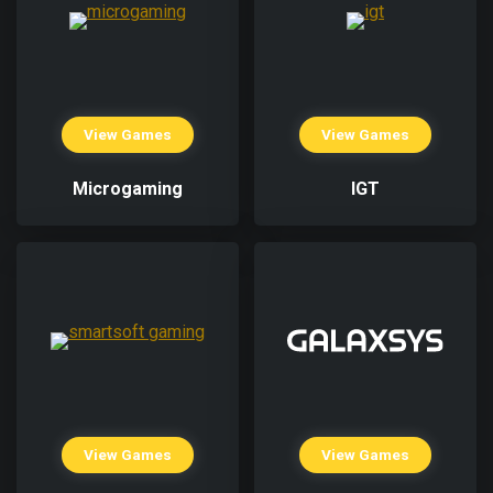
View Games
View Games
Microgaming
IGT
View Games
View Games