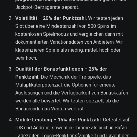
Jackpot-Beitragsrate separat.
Volatilität – 20% der Punktzahl.
Wir testen jeden
Slot über eine Mindestanzahl von 500 Spins im
kostenlosen Spielmodus und vergleichen dann mit
dokumentierten Variationsdaten von Anbietern. Wir
klassifizieren Spiele als niedrig, mittel, hoch oder
sehr hoch.
Qualität der Bonusfunktionen – 25% der
Punktzahl.
Die Mechanik der Freispiele, das
Multiplikatorpotenzial, die Optionen für erneute
Auslösungen und die Verfügbarkeit von Bonuskäufen
werden alle bewertet. Wir testen speziell, ob die
Bonusrunde das Warten wert ist.
Mobile Leistung – 15% der Punktzahl.
Getestet auf
iOS und Android, sowohl in Chrome als auch in Safari.
Ladezeiten, Touch-Reaktionsfähigkeit und Layout der