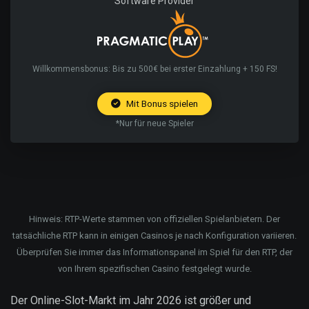
Software Provider
Willkommensbonus: Bis zu 500€ bei erster Einzahlung + 150 FS!
Mit Bonus spielen
*Nur für neue Spieler
Hinweis: RTP-Werte stammen von offiziellen Spielanbietern. Der
tatsächliche RTP kann in einigen Casinos je nach Konfiguration variieren.
Überprüfen Sie immer das Informationspanel im Spiel für den RTP, der
von Ihrem spezifischen Casino festgelegt wurde.
Der Online-Slot-Markt im Jahr 2026 ist größer und