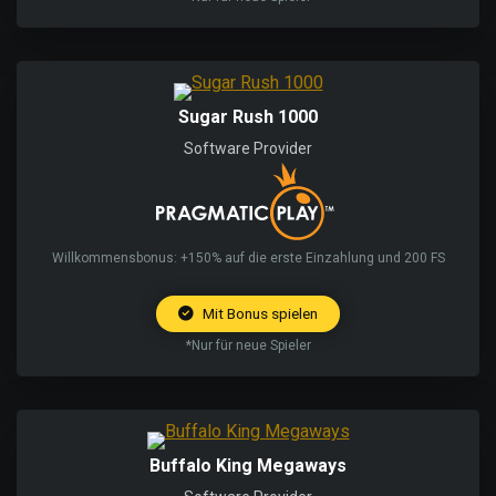
Sugar Rush 1000
Software Provider
Willkommensbonus: +150% auf die erste Einzahlung und 200 FS
Mit Bonus spielen
*Nur für neue Spieler
Buffalo King Megaways