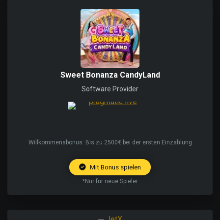
Sweet Bonanza CandyLand
Software Provider
Willkommensbonus: Bis zu 2500€ bei der ersten Einzahlung
Mit Bonus spielen
*Nur für neue Spieler