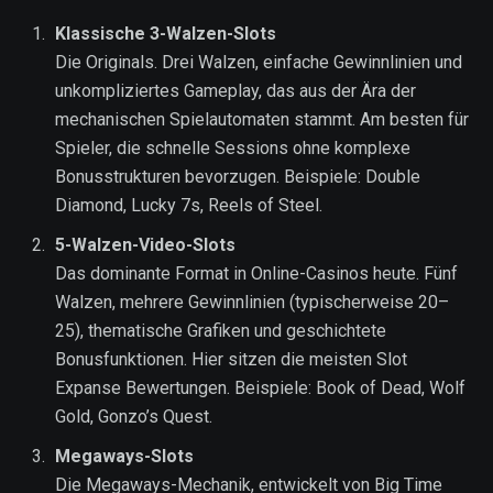
Klassische 3-Walzen-Slots
Die Originals. Drei Walzen, einfache Gewinnlinien und
unkompliziertes Gameplay, das aus der Ära der
mechanischen Spielautomaten stammt. Am besten für
Spieler, die schnelle Sessions ohne komplexe
Bonusstrukturen bevorzugen. Beispiele: Double
Diamond, Lucky 7s, Reels of Steel.
5-Walzen-Video-Slots
Das dominante Format in Online-Casinos heute. Fünf
Walzen, mehrere Gewinnlinien (typischerweise 20–
25), thematische Grafiken und geschichtete
Bonusfunktionen. Hier sitzen die meisten Slot
Expanse Bewertungen. Beispiele: Book of Dead, Wolf
Gold, Gonzo’s Quest.
Megaways-Slots
Die Megaways-Mechanik, entwickelt von Big Time