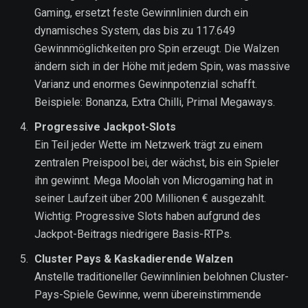
Gaming, ersetzt feste Gewinnlinien durch ein
dynamisches System, das bis zu 117.649
Gewinnmöglichkeiten pro Spin erzeugt. Die Walzen
ändern sich in der Höhe mit jedem Spin, was massive
Varianz und enormes Gewinnpotenzial schafft.
Beispiele: Bonanza, Extra Chilli, Primal Megaways.
Progressive Jackpot-Slots
Ein Teil jeder Wette im Netzwerk trägt zu einem
zentralen Preispool bei, der wächst, bis ein Spieler
ihn gewinnt. Mega Moolah von Microgaming hat in
seiner Laufzeit über 200 Millionen € ausgezahlt.
Wichtig: Progressive Slots haben aufgrund des
Jackpot-Beitrags niedrigere Basis-RTPs.
Cluster Pays & Kaskadierende Walzen
Anstelle traditioneller Gewinnlinien belohnen Cluster-
Pays-Spiele Gewinne, wenn übereinstimmende