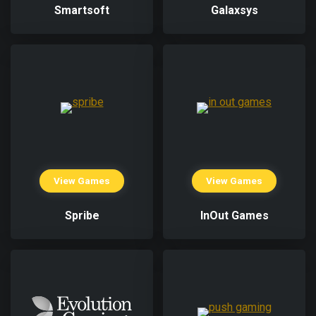
Smartsoft
Galaxsys
View Games
View Games
Spribe
InOut Games