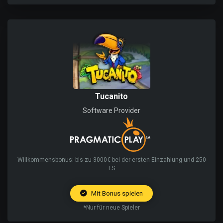
Tucanito
Software Provider
Willkommensbonus: bis zu 3000€ bei der ersten Einzahlung und 250
FS
Mit Bonus spielen
*Nur für neue Spieler