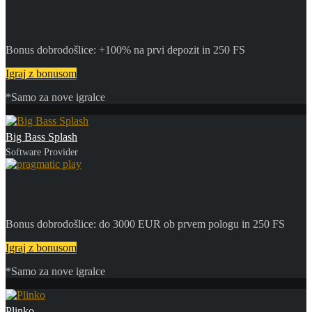
Bonus dobrodošlice: +100% na prvi depozit in 250 FS
Igraj z bonusom
*Samo za nove igralce
Big Bass Splash
Software Provider
Bonus dobrodošlice: do 3000 EUR ob prvem pologu in 250 FS
Igraj z bonusom
*Samo za nove igralce
Plinko