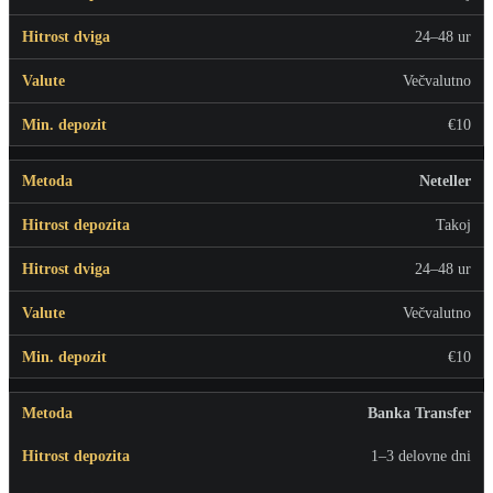
24–48 ur
Večvalutno
€10
Neteller
Takoj
24–48 ur
Večvalutno
€10
Banka Transfer
1–3 delovne dni