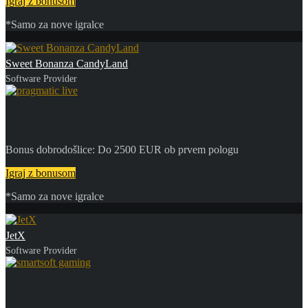
Igraj z bonusom
*Samo za nove igralce
Sweet Bonanza CandyLand
Software Provider
Bonus dobrodošlice: Do 2500 EUR ob prvem pologu
Igraj z bonusom
*Samo za nove igralce
JetX
Software Provider