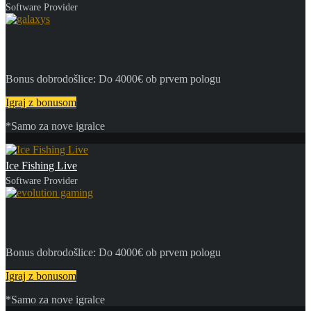
Software Provider
Bonus dobrodošlice: Do 4000€ ob prvem pologu
Igraj z bonusom
*Samo za nove igralce
Ice Fishing Live
Software Provider
Bonus dobrodošlice: Do 4000€ ob prvem pologu
Igraj z bonusom
*Samo za nove igralce