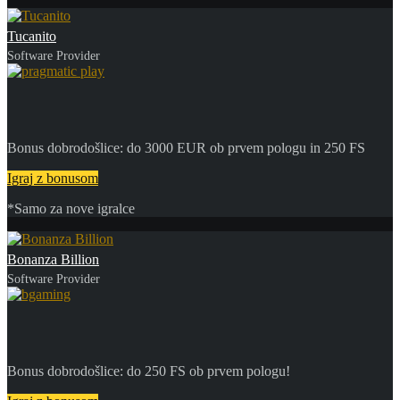
Tucanito
Software Provider
Bonus dobrodošlice: do 3000 EUR ob prvem pologu in 250 FS
Igraj z bonusom
*Samo za nove igralce
Bonanza Billion
Software Provider
Bonus dobrodošlice: do 250 FS ob prvem pologu!