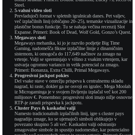
Steel.
5-valsni video sloti
Prevladujoči format v spletnih igralnicah danes. Pet valjev,
več izplačilnih linij (običajno 20–25), tematske vizualizacije in
plastične bonus funkcije. Tu se nahaja večina recenzij Slot
Expanse. Primeri: Book of Dead, Wolf Gold, Gonzo’s Quest.
Megaways sloti
Megaways mehanika, ki jo je razvilo podjetje Big Time
Gaming, nadomešča fiksne izplačilne linije z dinamičnim
sistemom, ki omogoča do 117,649 načinov za zmago na
vrtenje. Valji se spreminjajo v višino z vsakim vrtenjem, kar
ustvarja ogromno varianco in velik potencial za zmago.
Primeri: Bonanza, Extra Chilli, Primal Megaways.
Progresivni jackpot pokies
Del vsake stave v omrežju prispeva k centralnemu skladu
nagrad, ki raste, dokler ga ne osvoji en igralec. Mega Moolah
iz Microgaminga je v svojem življenju izplačal več kot 200
milijonov €. Pomembno: progresivni sloti imajo nižje osnovne
RTP-je zaradi prispevka k jackpotu.
Cluster Pays & kaskadni valji
Namesto tradicionalnih izplačilnih linij, igre s cluster pays
nagradijo zmage, ko se ujemajoči simboli oblikujejo v
povezano skupino 5 ali več. Kaskadni valji odstranijo
zmagovalne simbole in spustijo nadomestke, kar potencialno