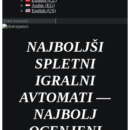
Español (CL)
Arabic (EG)
English (US)
NAJBOLJŠI
SPLETNI
IGRALNI
AVTOMATI —
NAJBOLJ