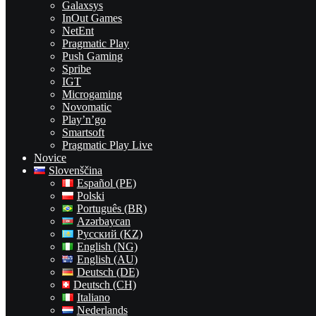
Galaxsys
InOut Games
NetEnt
Pragmatic Play
Push Gaming
Spribe
IGT
Microgaming
Novomatic
Play’n’go
Smartsoft
Pragmatic Play Live
Novice
Slovenščina
Español (PE)
Polski
Português (BR)
Azərbaycan
Русский (KZ)
English (NG)
English (AU)
Deutsch (DE)
Deutsch (CH)
Italiano
Nederlands