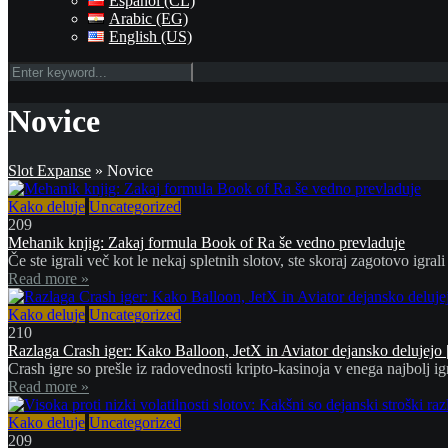
Español (CL)
Arabic (EG)
English (US)
Novice
Slot Expanse
»
Novice
Kako deluje
Uncategorized
209
Mehanik knjig: Zakaj formula Book of Ra še vedno prevladuje
Če ste igrali več kot le nekaj spletnih slotov, ste skoraj zagotovo igra
Read more »
Kako deluje
Uncategorized
210
Razlaga Crash iger: Kako Balloon, JetX in Aviator dejansko delujejo
Crash igre so prešle iz radovednosti kripto-kasinoja v enega najbolj i
Read more »
Kako deluje
Uncategorized
209