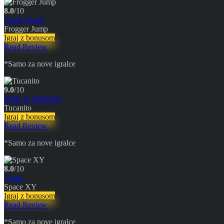
8.0
/10
Crash
Živali
Frogger Jump
Igraj z bonusom
Read Review
*Samo za nove igralce
9.0
/10
Sadje in sladkarije
Tucanito
Igraj z bonusom
Read Review
*Samo za nove igralce
8.0
/10
Crash
Space XY
Igraj z bonusom
Read Review
*Samo za nove igralce