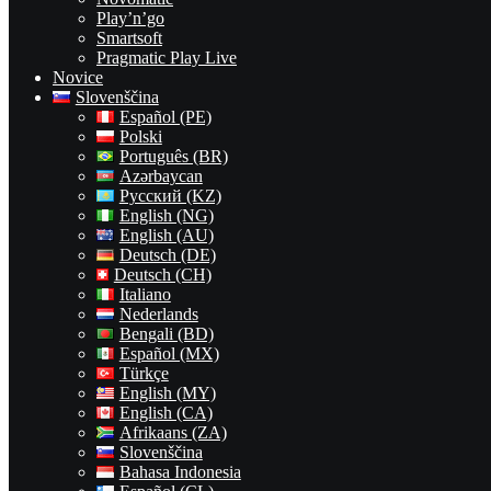
Play’n’go
Smartsoft
Pragmatic Play Live
Novice
Slovenščina
Español (PE)
Polski
Português (BR)
Azərbaycan
Русский (KZ)
English (NG)
English (AU)
Deutsch (DE)
Deutsch (CH)
Italiano
Nederlands
Bengali (BD)
Español (MX)
Türkçe
English (MY)
English (CA)
Afrikaans (ZA)
Slovenščina
Bahasa Indonesia