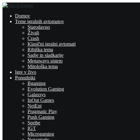
Domov
Teme igralnih avtomatov
Starodavno
Živali
Crash
Klasični igralni avtomati
Ribiška tema
Sadje in sladkarije
Megaways sistem
Mitološka tema
Igre v živo
Ponudniki
Bgaming
Evolution Gaming
Galaxsys
InOut Games
NetEnt
Pragmatic Play
Push Gaming
Spribe
IGT
Microgaming
Novomatic