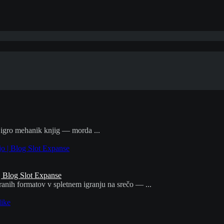
li igro mehanik knjig — morda ...
 | Blog Slot Expanse
granih formatov v spletnem igranju na srečo — ...