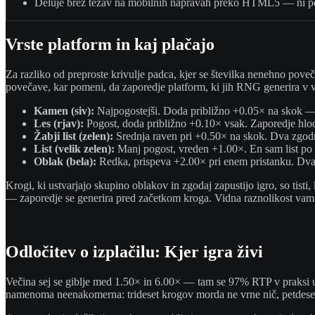
Deluje brez težav na mobilnih napravah preko HTML5 — ni pot
Vrste platform in kaj plačajo
Za razliko od preproste krivulje padca, kjer se številka nenehno pove
povečave, kar pomeni, da zaporedje platform, ki jih RNG generira v 
Kamen (siv):
Najpogostejši. Doda približno +0.05× na skok — va
Les (rjav):
Pogost, doda približno +0.10× vsak. Zaporedje hlod
Žabji list (zelen):
Srednja raven pri +0.50× na skok. Dva zgodnj
List (velik zelen):
Manj pogost, vreden +1.00×. En sam list po 
Oblak (bela):
Redka, prispeva +2.00× pri enem pristanku. Dva ob
Krogi, ki ustvarjajo skupino oblakov in zgodaj zapustijo igro, so tisti
— zaporedje se generira pred začetkom kroga. Vidna raznolikost vam da
Odločitev o izplačilu: Kjer igra živi
Večina sej se giblje med 1.50× in 6.00× — tam se 97% RTP v praksi ure
namenoma neenakomerna: trideset krogov morda ne vrne nič, petdeset 