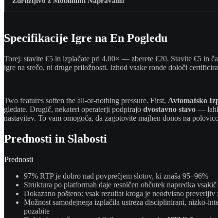
Združljivo z Mobilnimi Napravami
Specifikacije Igre na En Pogledu
Torej: stavite €5 in izplačate pri 4.00× — zberete €20. Stavite €5 in
igre na srečo, ni druge priložnosti. Izhod vsake ronde določi certifi
Two features soften the all-or-nothing pressure. First,
Avtomatsko Izp
gledate. Drugič, nekateri operaterji podpirajo
dvostavno stavo
— lahko
nastavitev. To vam omogoča, da zagotovite majhen donos na polovico 
Prednosti in Slabosti
Prednosti
97% RTP je dobro nad povprečjem slotov, ki znaša 95–96%
Struktura po platformah daje resničen občutek napredka vsakič
Dokazano pošteno: vsak rezultat kroga je neodvisno preverlji
Možnost samodejnega izplačila ustreza disciplinirani, nizko-inte
pozabite