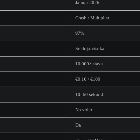
Januar 2026
Crash / Multiplier
97%
Srednja-visoka
10,000× stava
€0.10 / €100
10–60 sekund
Na voljo
Da