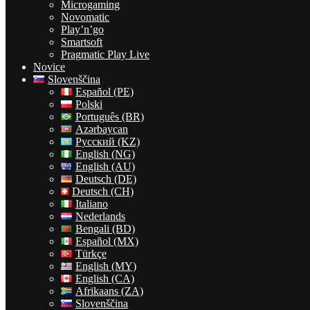
Microgaming
Novomatic
Play’n’go
Smartsoft
Pragmatic Play Live
Novice
Slovenščina
Español (PE)
Polski
Português (BR)
Azərbaycan
Русский (KZ)
English (NG)
English (AU)
Deutsch (DE)
Deutsch (CH)
Italiano
Nederlands
Bengali (BD)
Español (MX)
Türkçe
English (MY)
English (CA)
Afrikaans (ZA)
Slovenščina