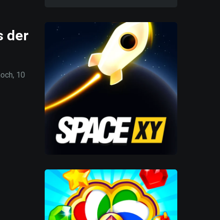
s der
hoch, 10