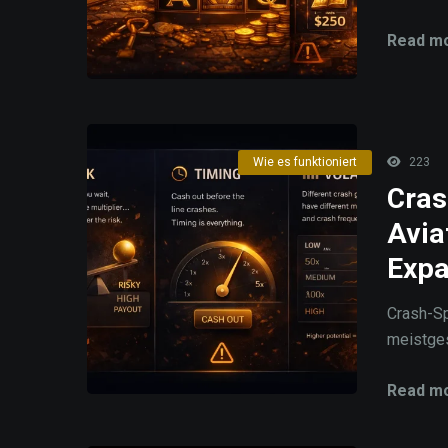
Read mo
Wie es funktioniert
223
Cras
Avia
Expa
Crash-Sp
meistges
Read mo