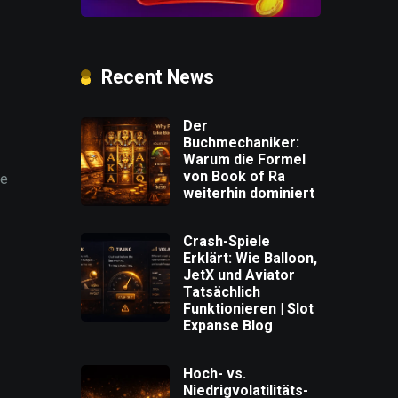
Recent News
Der
Buchmechaniker:
Warum die Formel
von Book of Ra
he
weiterhin dominiert
Crash-Spiele
Erklärt: Wie Balloon,
JetX und Aviator
Tatsächlich
Funktionieren | Slot
Expanse Blog
Hoch- vs.
Niedrigvolatilitäts-