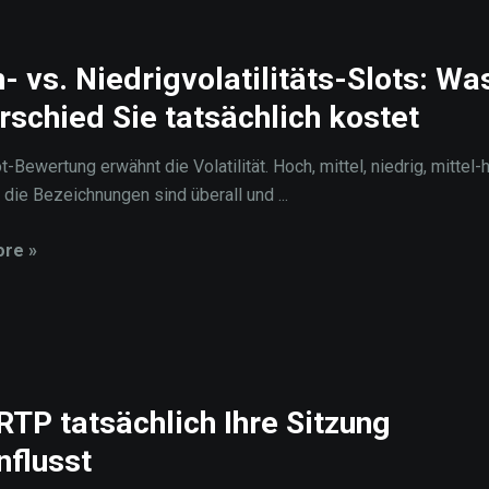
- vs. Niedrigvolatilitäts-Slots: Wa
rschied Sie tatsächlich kostet
-Bewertung erwähnt die Volatilität. Hoch, mittel, niedrig, mittel-
 die Bezeichnungen sind überall und ...
re »
RTP tatsächlich Ihre Sitzung
nflusst