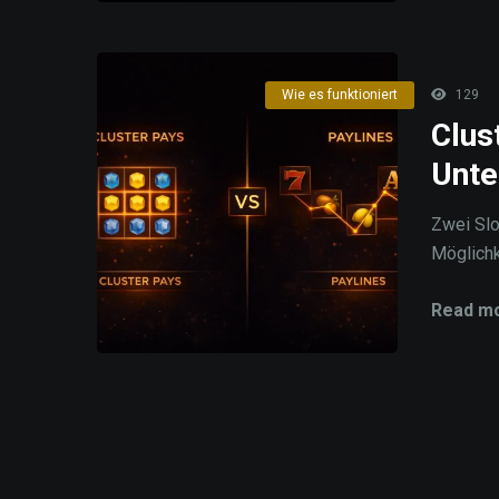
Wie es funktioniert
129
Clus
Unte
Zwei Slo
Möglichk
Read mo