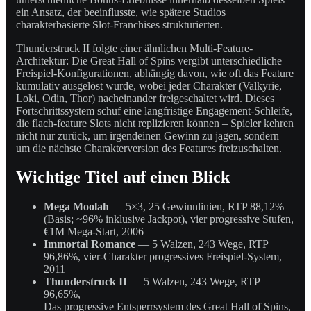
ein Ansatz, der beeinflusste, wie spätere Studios
charakterbasierte Slot-Franchises strukturierten.
Thunderstruck II folgte einer ähnlichen Multi-Feature-
Architektur: Die Great Hall of Spins vergibt unterschiedliche
Freispiel-Konfigurationen, abhängig davon, wie oft das Feature
kumulativ ausgelöst wurde, wobei jeder Charakter (Valkyrie,
Loki, Odin, Thor) nacheinander freigeschaltet wird. Dieses
Fortschrittssystem schuf eine langfristige Engagement-Schleife,
die flach-feature Slots nicht replizieren können – Spieler kehren
nicht nur zurück, um irgendeinen Gewinn zu jagen, sondern
um die nächste Charakterversion des Features freizuschalten.
Wichtige Titel auf einen Blick
Mega Moolah
— 5×3, 25 Gewinnlinien, RTP 88,12%
(Basis; ~96% inklusive Jackpot), vier progressive Stufen,
€1M Mega-Start, 2006
Immortal Romance
— 5 Walzen, 243 Wege, RTP
96,86%, vier-Charakter progressives Freispiel-System,
2011
Thunderstruck II
— 5 Walzen, 243 Wege, RTP
96,65%,
Das progressive Entsperrsystem des Great Hall of Spins,