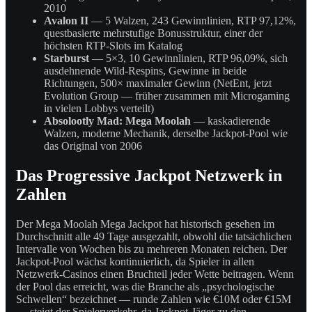
2010
Avalon II
— 5 Walzen, 243 Gewinnlinien, RTP 97,12%,
questbasierte mehrstufige Bonusstruktur, einer der
höchsten RTP-Slots im Katalog
Starburst
— 5×3, 10 Gewinnlinien, RTP 96,09%, sich
ausdehnende Wild-Respins, Gewinne in beide
Richtungen, 500× maximaler Gewinn (NetEnt, jetzt
Evolution Group — früher zusammen mit Microgaming
in vielen Lobbys verteilt)
Absolootly Mad: Mega Moolah
— kaskadierende
Walzen, moderne Mechanik, derselbe Jackpot-Pool wie
das Original von 2006
Das Progressive Jackpot Netzwerk in
Zahlen
Der Mega Moolah Mega Jackpot hat historisch gesehen im
Durchschnitt alle 49 Tage ausgezahlt, obwohl die tatsächlichen
Intervalle von Wochen bis zu mehreren Monaten reichen. Der
Jackpot-Pool wächst kontinuierlich, da Spieler in allen
Netzwerk-Casinos einen Bruchteil jeder Wette beitragen. Wenn
der Pool das erreicht, was die Branche als „psychologische
Schwellen“ bezeichnet — runde Zahlen wie €10M oder €15M
— steigt der Spielerverkehr, da Jackpot-Jäger zu den