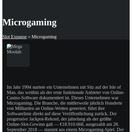
Arabic (EG)
English (US)
Microgaming
Slot Expanse
»
Microgaming
Im Jahr 1994 startete ein Unternehmen mit Sitz auf der Isle of
Man, das weithin als der erste funktionale Anbieter von Online-
Casino-Software dokumentiert ist. Dieses Unternehmen war
Microgaming. Die Branche, die mittlerweile jährlich Hunderte
von Milliarden an Online-Wetten generiert, führt ihre
Softwarelinie direkt auf diese Veröffentlichung zurück. Der
progressive Jackpot-Rekord, der jahrelang als der größte
Online-Slot-Gewinn galt — €18.910.668, ausgezahlt am 28.
September 2018 — stammt aus einem Microgaming-Spiel. Der