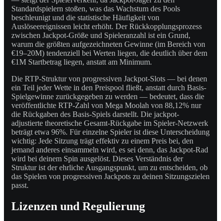
Standardspielern stoßen, was das Wachstum des Pools
beschleunigt und die statistische Häufigkeit von
Auslöseereignissen leicht erhöht. Der Rückkopplungsprozess
zwischen Jackpot-Größe und Spieleranzahl ist ein Grund,
warum die größten aufgezeichneten Gewinne (im Bereich von
€19–20M) tendenziell bei Werten liegen, die deutlich über dem
€1M Startbetrag liegen, anstatt am Minimum.
Die RTP-Struktur von progressiven Jackpot-Slots — bei denen
ein Teil jeder Wette in den Preispool fließt, anstatt durch Basis-
Spielgewinne zurückgegeben zu werden — bedeutet, dass die
veröffentlichte RTP-Zahl von Mega Moolah von 88,12% nur
die Rückgaben des Basis-Spiels darstellt. Die jackpot-
adjustierte theoretische Gesamt-Rückgabe im Spieler-Netzwerk
beträgt etwa 96%. Für einzelne Spieler ist diese Unterscheidung
wichtig: Jede Sitzung trägt effektiv zu einem Preis bei, den
jemand anderes einsammeln wird, es sei denn, das Jackpot-Rad
wird bei deinem Spin ausgelöst. Dieses Verständnis der
Struktur ist der ehrliche Ausgangspunkt, um zu entscheiden, ob
das Spielen von progressiven Jackpots zu deinen Sitzungszielen
passt.
Lizenzen und Regulierung