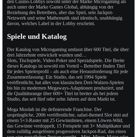
den Casino-Lobbys sowohl unter der Marke Microgaming als
auch unter der Marke Games Global, abhängig von der
Beziehung des Betreibers, aber das Spiel, sein Jackpot-
Netzwerk und seine Mathematik sind identisch, unabhängig
davon, welches Label in der Lobby erscheint.
Spiele und Katalog
Der Katalog von Microgaming umfasst über 600 Titel, die über
drei Jahrzehnte entwickelt wurden und…
Slots, Tischspiele, Video-Poker und Spezialspiele. Die Breite
dieses Katalogs ist sowohl ein Vorteil – Betreiber finden Titel
für jedes Spielerprofil – als auch eine Herausforderung für jede
Zusammenfassung: Ein Studio, das seit 1994 Spiele
veröffentlicht, hat alles von klassischen Drei-Walzen-Spielen
bis hin zu modernen Megaways-Adaptionen produziert, und
die Qualitätsrange über 600+ Titel ist breiter als bei jedem
Studio, das seit fünf oder zehn Jahren auf dem Markt ist.
Mega Moolah ist die definierende Franchise. Der
ursprüngliche, 2006 veröffentlichte, safari-themed Slot sitzt auf
einem 5×3-Raster mit 25 Gewinnlinien, einem Löwen-Wild,
das Gewinne verdoppelt, 15 Freispiele mit 3× Multiplikator und
dem zufällig ausgelösten progressiven Jackpot-Rad, das einen
von vier gestaffelten Preisen vergibt – Mini, Minor, Major oder