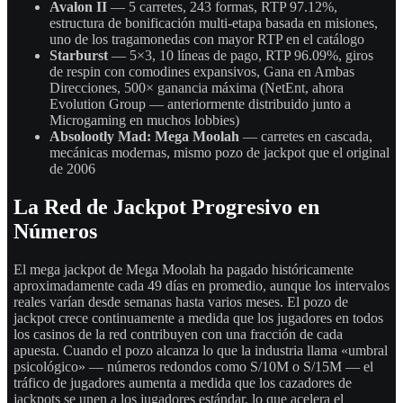
Avalon II
— 5 carretes, 243 formas, RTP 97.12%,
estructura de bonificación multi-etapa basada en misiones,
uno de los tragamonedas con mayor RTP en el catálogo
Starburst
— 5×3, 10 líneas de pago, RTP 96.09%, giros
de respin con comodines expansivos, Gana en Ambas
Direcciones, 500× ganancia máxima (NetEnt, ahora
Evolution Group — anteriormente distribuido junto a
Microgaming en muchos lobbies)
Absolootly Mad: Mega Moolah
— carretes en cascada,
mecánicas modernas, mismo pozo de jackpot que el original
de 2006
La Red de Jackpot Progresivo en
Números
El mega jackpot de Mega Moolah ha pagado históricamente
aproximadamente cada 49 días en promedio, aunque los intervalos
reales varían desde semanas hasta varios meses. El pozo de
jackpot crece continuamente a medida que los jugadores en todos
los casinos de la red contribuyen con una fracción de cada
apuesta. Cuando el pozo alcanza lo que la industria llama «umbral
psicológico» — números redondos como S/10M o S/15M — el
tráfico de jugadores aumenta a medida que los cazadores de
jackpots se unen a los jugadores estándar, lo que acelera el