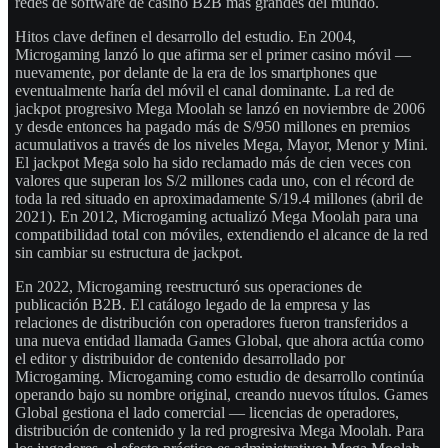
redes de software de casino B2B más grandes del mundo.
Hitos clave definen el desarrollo del estudio. En 2004,
Microgaming lanzó lo que afirma ser el primer casino móvil —
nuevamente, por delante de la era de los smartphones que
eventualmente haría del móvil el canal dominante. La red de
jackpot progresivo Mega Moolah se lanzó en noviembre de 2006
y desde entonces ha pagado más de S/950 millones en premios
acumulativos a través de los niveles Mega, Mayor, Menor y Mini.
El jackpot Mega solo ha sido reclamado más de cien veces con
valores que superan los S/2 millones cada uno, con el récord de
toda la red situado en aproximadamente S/19.4 millones (abril de
2021). En 2012, Microgaming actualizó Mega Moolah para una
compatibilidad total con móviles, extendiendo el alcance de la red
sin cambiar su estructura de jackpot.
En 2022, Microgaming reestructuró sus operaciones de
publicación B2B. El catálogo legado de la empresa y las
relaciones de distribución con operadores fueron transferidos a
una nueva entidad llamada Games Global, que ahora actúa como
el editor y distribuidor de contenido desarrollado por
Microgaming. Microgaming como estudio de desarrollo continúa
operando bajo su nombre original, creando nuevos títulos. Games
Global gestiona el lado comercial — licencias de operadores,
distribución de contenido y la red progresiva Mega Moolah. Para