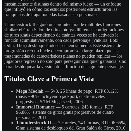
mecánicamente distintas dentro del mismo juego — un enfoque
que influyó en cómo los estudios posteriores estructuraron las
franquicias de tragamonedas basadas en personajes.
Thunderstruck II siguió una arquitectura de múltiples funciones
similar: el Gran Salón de Giros otorga diferentes configuraciones
de giros gratis dependiendo de cuántas veces se ha activado la
función acumulativamente, con cada personaje (Valkiria, Loki,
Odin, Thor) desbloqueándose secuencialmente. Este sistema de
progresión creó un bucle de compromiso a largo plazo que las
tragamonedas de características planas no pueden replicar — los
jugadores regresan no solo para perseguir cualquier ganancia, sino
para desbloquear la versión de la función del siguiente personaje.
Títulos Clave a Primera Vista
Mega Moolah
— 5×3, 25 líneas de pago, RTP 88.12%
(base; ~96% incluyendo jackpot), cuatro niveles
progresivos, S/1M Mega seed, 2006
Immortal Romance
— 5 carretes, 243 formas, RTP
96.86%, sistema de giros gratis progresivos de cuatro
personajes, 2011
Thunderstruck II
— 5 carretes, 243 formas, RTP 96.65%,
Gran sistema de desbloqueo del Gran Salón de Giros, 2010