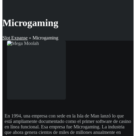
Arabic (EG)
English (US)
Microgaming
Slot Expanse
»
Microgaming
En 1994, una empresa con sede en la Isla de Man lanzó lo que
está ampliamente documentado como el primer software de casino
en línea funcional. Esa empresa fue Microgaming. La industria
que ahora genera cientos de miles de millones anualmente en