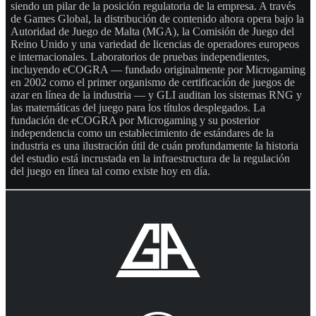
siendo un pilar de la posición regulatoria de la empresa. A través
de Games Global, la distribución de contenido ahora opera bajo la
Autoridad de Juego de Malta (MGA), la Comisión de Juego del
Reino Unido y una variedad de licencias de operadores europeos
e internacionales. Laboratorios de pruebas independientes,
incluyendo eCOGRA — fundado originalmente por Microgaming
en 2002 como el primer organismo de certificación de juegos de
azar en línea de la industria — y GLI auditan los sistemas RNG y
las matemáticas del juego para los títulos desplegados. La
fundación de eCOGRA por Microgaming y su posterior
independencia como un establecimiento de estándares de la
industria es una ilustración útil de cuán profundamente la historia
del estudio está incrustada en la infraestructura de la regulación
del juego en línea tal como existe hoy en día.